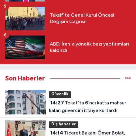
5
Teksif'te Genel Kurul Öncesi
Değişim Çağrısı!
6
ABD, İran'a yönelik bazı yaptırımları
kaldırdı
Son Haberler
Güvenlik
14:27
Tokat’ta 6’ncı katta mahsur
kalan güvercini itfaiye kurtardı
Dış haberler
14:14
Ticaret Bakanı Ömer Bolat,