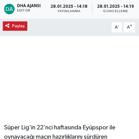
DHA AJANSI
28.01.2025 - 14:18
28.01.2025 - 14:19
Ekonomi
EDITÖR
YAYINLANMA
GÜNCELLEME
Paylaş
-
+
Eleman
A
A
Emlak
Gündem
Gurme
Haber
İlçe Haberleri
Keşfet
Süper Lig'in 22'nci haftasında Eyüpspor ile
oynayacağı maçın hazırlıklarını sürdüren
Kültür & Sanat