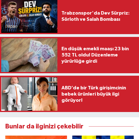
Trabzonspor'da Dev Sürpriz:
Sörloth ve Salah Bombası
En düşük emekli maaşı 23 bin
552 TL oldu! Düzenleme
yürürlüğe girdi
ABD’de bir Türk girişimcinin
bebek ürünleri büyük ilgi
görüyor!
Bunlar da ilginizi çekebilir