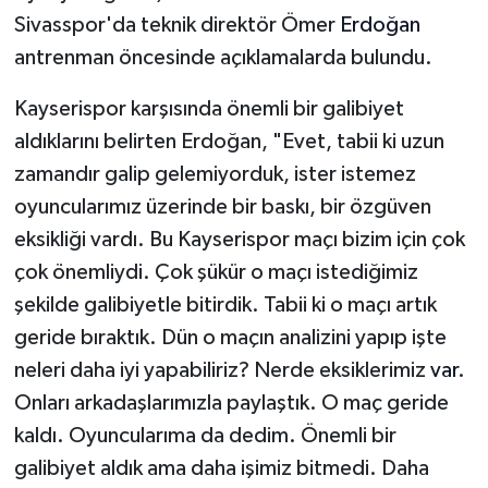
Sivasspor'da teknik direktör Ömer
Erdoğan
Magazin
antrenman öncesinde açıklamalarda bulundu.
Resmi İlanlar
Kayserispor karşısında önemli bir galibiyet
aldıklarını belirten Erdoğan, "Evet, tabii ki uzun
Sağlık
zamandır galip gelemiyorduk, ister istemez
oyuncularımız üzerinde bir baskı, bir özgüven
Seri İlan
eksikliği vardı. Bu Kayserispor maçı bizim için çok
çok önemliydi. Çok şükür o maçı istediğimiz
Siyaset
şekilde galibiyetle bitirdik. Tabii ki o maçı artık
Sokak Hayvanlarını Sahiplendirme
geride bıraktık. Dün o maçın analizini yapıp işte
neleri daha iyi yapabiliriz? Nerde eksiklerimiz
var
.
Sonsöz Özel
Onları arkadaşlarımızla paylaştık. O maç geride
kaldı. Oyuncularıma da dedim. Önemli bir
Spor
galibiyet aldık ama daha işimiz bitmedi. Daha