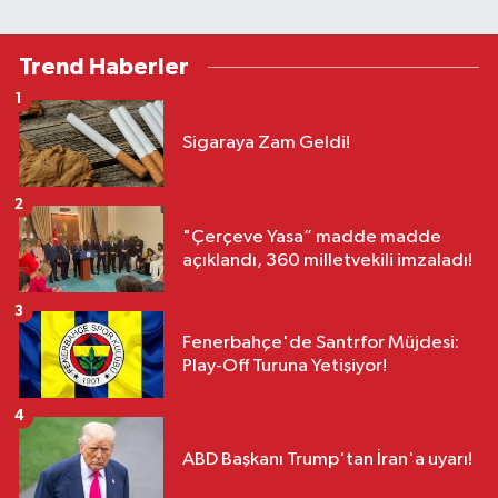
Trend Haberler
1
Sigaraya Zam Geldi!
2
"Çerçeve Yasa” madde madde
açıklandı, 360 milletvekili imzaladı!
3
Fenerbahçe'de Santrfor Müjdesi:
Play-Off Turuna Yetişiyor!
4
ABD Başkanı Trump'tan İran'a uyarı!