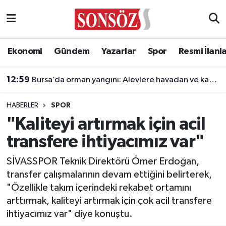
Asayiş
Ankara Nöbetçi Eczaneler
Ekonomi
Gündem
Yazarlar
Spor
Resmi İlanl
Astroloji & Burçlar
Ankara Hava Durumu
12:59
Bursa’da orman yangını: Alevlere havadan ve karadan müdahale
Bilim & Teknoloji
Ankara Namaz Vakitleri
HABERLER
SPOR
Biyografi
Ankara Trafik Yoğunluk Haritası
"Kaliteyi artırmak için acil
transfere ihtiyacımız var"
Çevre
Süper Lig Puan Durumu ve Fikstür
SİVASSPOR Teknik Direktörü Ömer Erdoğan,
Diğer
Tüm Manşetler
transfer çalışmalarının devam ettiğini belirterek,
"Özellikle takım içerindeki rekabet ortamını
Dünya
Son Dakika Haberleri
arttırmak, kaliteyi artırmak için çok acil transfere
ihtiyacımız var" diye konuştu.
Eğitim
Haber Arşivi