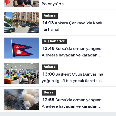
Polonya'da
Ankara
14:13
Ankara Çankaya'da Kanlı
Tartışma!
Dış haberler
13:46
Bursa’da orman yangını:
Alevlere havadan ve karadan
müdahale
Ankara
13:00
Başkent Oyun Dünyası’na
yoğun ilgi: 5 bin çocuk ücretsiz
yararlandı
Bursa
12:59
Bursa’da orman yangını:
Alevlere havadan ve karadan
müdahale