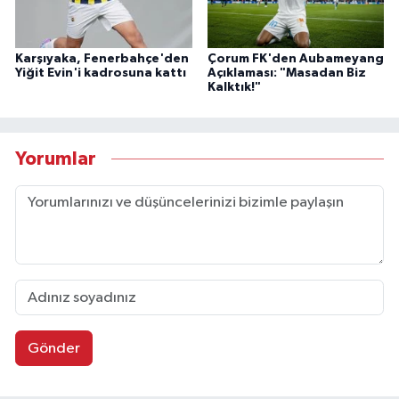
Karşıyaka, Fenerbahçe'den
Çorum FK'den Aubameyang
Yiğit Evin'i kadrosuna kattı
Açıklaması: "Masadan Biz
Kalktık!"
Yorumlar
Gönder