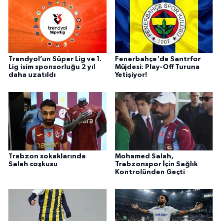
Trendyol’un Süper Lig ve 1.
Fenerbahçe'de Santrfor
Lig isim sponsorluğu 2 yıl
Müjdesi: Play-Off Turuna
daha uzatıldı
Yetişiyor!
Trabzon sokaklarında
Mohamed Salah,
Salah coşkusu
Trabzonspor İçin Sağlık
Kontrolünden Geçti