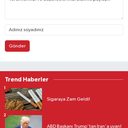
Gönder
Trend Haberler
1
Sigaraya Zam Geldi!
2
ABD Başkanı Trump'tan İran'a uyarı!