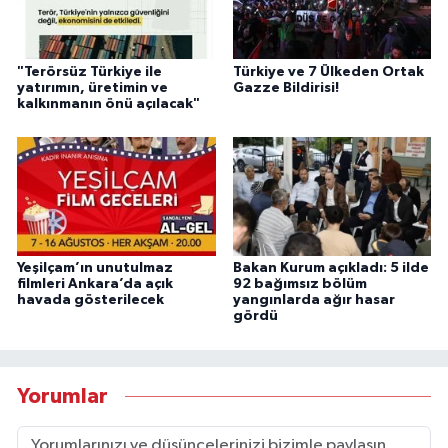
"Terörsüz Türkiye ile
Türkiye ve 7 Ülkeden Ortak
yatırımın, üretimin ve
Gazze Bildirisi!
kalkınmanın önü açılacak"
Yeşilçam’ın unutulmaz
Bakan Kurum açıkladı: 5 ilde
filmleri Ankara’da açık
92 bağımsız bölüm
havada gösterilecek
yangınlarda ağır hasar
gördü
Yorumlar