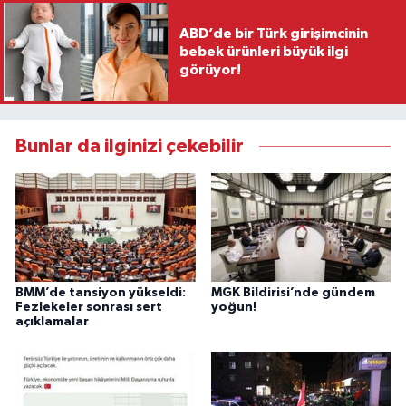
ABD’de bir Türk girişimcinin
bebek ürünleri büyük ilgi
görüyor!
Bunlar da ilginizi çekebilir
BMM’de tansiyon yükseldi:
MGK Bildirisi’nde gündem
Fezlekeler sonrası sert
yoğun!
açıklamalar