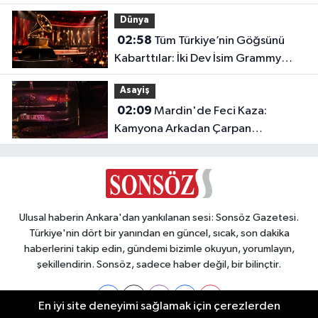
Dünya
02:58
Tüm Türkiye’nin Göğsünü
Kabarttılar: İki Dev İsim Grammy
Jürisine Seçildi!
Asayiş
02:09
Mardin'de Feci Kaza:
Kamyona Arkadan Çarpan
Otomobilde 1 Ölü, 2 Ağır Yaralı
Ulusal haberin Ankara'dan yankılanan sesi: Sonsöz Gazetesi.
Türkiye'nin dört bir yanından en güncel, sıcak, son dakika
haberlerini takip edin, gündemi bizimle okuyun, yorumlayın,
şekillendirin. Sonsöz, sadece haber değil, bir bilinçtir.
En iyi site deneyimi sağlamak için çerezlerden