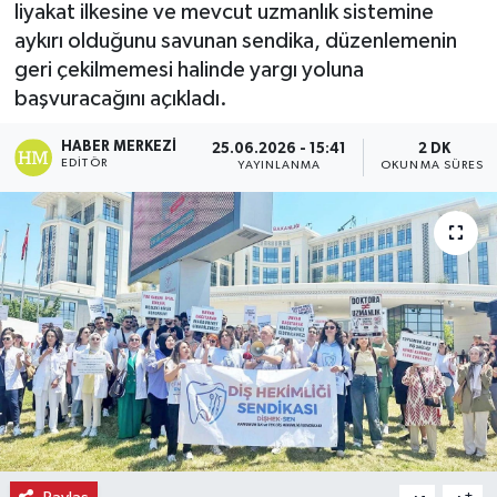
liyakat ilkesine ve mevcut uzmanlık sistemine
aykırı olduğunu savunan sendika, düzenlemenin
Ekonomi
geri çekilmemesi halinde yargı yoluna
Eleman
başvuracağını açıkladı.
HABER MERKEZI
25.06.2026 - 15:41
2 DK
Emlak
EDITÖR
YAYINLANMA
OKUNMA SÜRESI
Gündem
Gurme
Haber
İlçe Haberleri
Keşfet
Kültür & Sanat
-
+