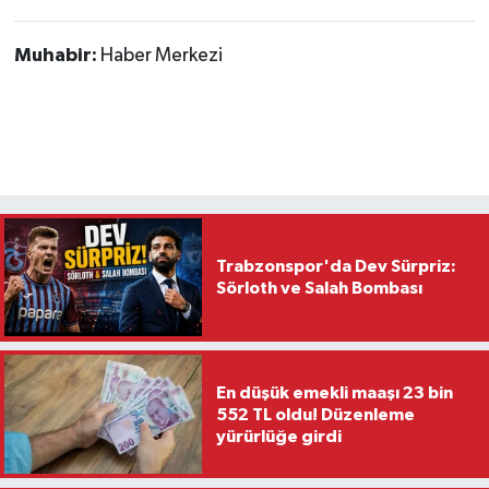
Muhabir:
Haber Merkezi
Trabzonspor'da Dev Sürpriz:
Sörloth ve Salah Bombası
En düşük emekli maaşı 23 bin
552 TL oldu! Düzenleme
yürürlüğe girdi