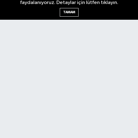
faydalanıyoruz. Detaylar için lütfen tıklayın.
Ankara Nöbetçi Eczaneler
TAMAM
Ankara Hava Durumu
Ankara Namaz Vakitleri
Ankara Trafik Yoğunluk Haritası
Puan Durumu ve Fikstür
Tüm Manşetler
Son Dakika Haberleri
Haber Arşivi
Künye
Ekonomi
Gündem
Yazarlar
Spor
Politika
Magazin
Gündem
Asayiş
Sonsöz Özel
RSS
Copyright © 2025. Her hakkı saklıdır.