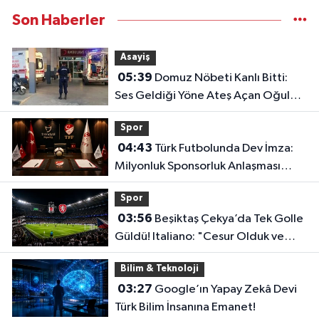
Son Haberler
Asayiş
05:39
Domuz Nöbeti Kanlı Bitti:
Ses Geldiği Yöne Ateş Açan Oğul
Babasını Öldürdü!
Spor
04:43
Türk Futbolunda Dev İmza:
Milyonluk Sponsorluk Anlaşması
Uzatıldı!
Spor
03:56
Beşiktaş Çekya’da Tek Golle
Güldü! Italiano: "Cesur Olduk ve
Karşılığını Aldık"
Bilim & Teknoloji
03:27
Google’ın Yapay Zekâ Devi
Türk Bilim İnsanına Emanet!