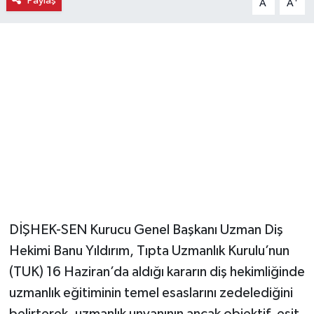
Paylaş
A
A
Magazin
Resmi İlanlar
Sağlık
Seri İlan
Siyaset
Sokak Hayvanlarını Sahiplendirme
DİŞHEK-SEN Kurucu Genel Başkanı Uzman Diş
Sonsöz Özel
Hekimi Banu Yıldırım, Tıpta Uzmanlık Kurulu’nun
(TUK) 16 Haziran’da aldığı kararın diş hekimliğinde
Spor
uzmanlık eğitiminin temel esaslarını zedelediğini
belirterek, uzmanlık unvanının ancak objektif, eşit