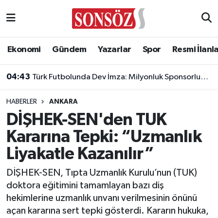
Asayiş
Ankara Nöbetçi Eczaneler
Ekonomi
Gündem
Yazarlar
Spor
Resmi İlanl
Astroloji & Burçlar
Ankara Hava Durumu
04:43
Türk Futbolunda Dev İmza: Milyonluk Sponsorluk Anlaşması Uzatıldı!
Bilim & Teknoloji
Ankara Namaz Vakitleri
HABERLER
ANKARA
Biyografi
Ankara Trafik Yoğunluk Haritası
DİŞHEK-SEN'den TUK
Kararına Tepki: “Uzmanlık
Çevre
Süper Lig Puan Durumu ve Fikstür
Liyakatle Kazanılır”
Diğer
Tüm Manşetler
DİŞHEK-SEN, Tıpta Uzmanlık Kurulu’nun (TUK)
doktora eğitimini tamamlayan bazı diş
Dünya
Son Dakika Haberleri
hekimlerine uzmanlık unvanı verilmesinin önünü
açan kararına sert tepki gösterdi. Kararın hukuka,
Eğitim
Haber Arşivi