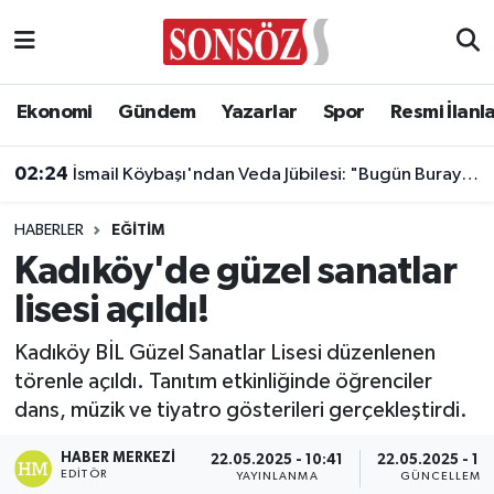
Asayiş
Ankara Nöbetçi Eczaneler
Ekonomi
Gündem
Yazarlar
Spor
Resmi İlanl
Astroloji & Burçlar
Ankara Hava Durumu
02:24
İsmail Köybaşı'ndan Veda Jübilesi: "Bugün Buraya Kalbimi Gömdüm"
Bilim & Teknoloji
Ankara Namaz Vakitleri
HABERLER
EĞITIM
Biyografi
Ankara Trafik Yoğunluk Haritası
Kadıköy'de güzel sanatlar
lisesi açıldı!
Çevre
Süper Lig Puan Durumu ve Fikstür
Kadıköy BİL Güzel Sanatlar Lisesi düzenlenen
Diğer
Tüm Manşetler
törenle açıldı. Tanıtım etkinliğinde öğrenciler
dans, müzik ve tiyatro gösterileri gerçekleştirdi.
Dünya
Son Dakika Haberleri
HABER MERKEZI
22.05.2025 - 10:41
22.05.2025 - 10
Eğitim
Haber Arşivi
EDITÖR
YAYINLANMA
GÜNCELLEME