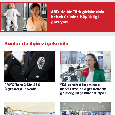
ABD’de bir Türk girişimcinin
bebek ürünleri büyük ilgi
görüyor!
Bunlar da ilginizi çekebilir
PMYO'lara 3 Bin 250
YKS tercih döneminde
Öğrenci Alınacak!
üniversiteler öğrencilerin
geleceğini şekillendiriyor