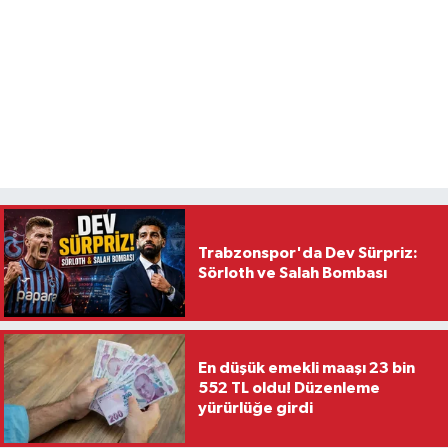
Trabzonspor'da Dev Sürpriz:
Sörloth ve Salah Bombası
En düşük emekli maaşı 23 bin
552 TL oldu! Düzenleme
yürürlüğe girdi