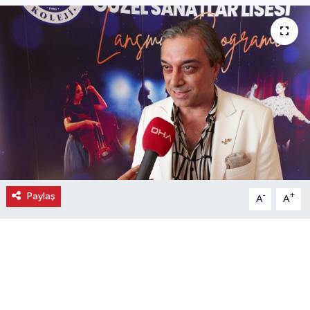
Ekonomi
Eleman
Emlak
Gündem
Gurme
Paylaş
-
+
A
A
Haber
İlçe Haberleri
Keşfet
Kültür & Sanat