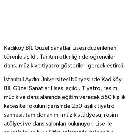
Magazin
Resmi İlanlar
Sağlık
Kadıköy BİL Güzel Sanatlar Lisesi düzenlenen
törenle açıldı. Tanıtım etkinliğinde öğrenciler
Seri İlan
dans, müzik ve tiyatro gösterileri gerçekleştirdi.
Siyaset
İstanbul Aydın Üniversitesi bünyesinde Kadıköy
BİL Güzel Sanatlar Lisesi açıldı. Tiyatro, resim,
Sokak Hayvanlarını Sahiplendirme
müzik ve dans alanında eğitim verecek 550 kişilik
Sonsöz Özel
kapasiteli okulun içerisinde 250 kişilik tiyatro
sahnesi, tam donanımlı müzik stüdyosu, resim
Spor
atölyesi ve dans salonları bulunuyor. Lise ile