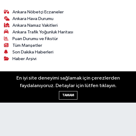
Ankara Nöbetçi Eczaneler
Ankara Hava Durumu
Ankara Namaz Vakitleri
Ankara Trafik Yoğunluk Haritası
Puan Durumu ve Fikstür
Tüm Manşetler
Son Dakika Haberleri
Haber Arşivi
Künye
Ekonomi
Gündem
Yazarlar
Spor
En iyi site deneyimi sağlamak için çerezlerden
Politika
Magazin
Gündem
Asayiş
faydalanıyoruz. Detaylar için lütfen tıklayın.
Sonsöz Özel
TAMAM
RSS
Copyright © 2025. Her hakkı saklıdır.