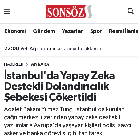
Asayiş
Ankara Nöbetçi Eczaneler
Ekonomi
Gündem
Yazarlar
Spor
Resmi İlanl
Astroloji & Burçlar
Ankara Hava Durumu
22:00
Veli Ağbaba'nın ağabeyi tutuklandı
Bilim & Teknoloji
Ankara Namaz Vakitleri
HABERLER
ANKARA
Biyografi
Ankara Trafik Yoğunluk Haritası
İstanbul'da Yapay Zeka
Destekli Dolandırıcılık
Çevre
Süper Lig Puan Durumu ve Fikstür
Şebekesi Çökertildi
Diğer
Tüm Manşetler
Adalet Bakanı Yılmaz Tunç, İstanbul'da kurulan
çağrı merkezi üzerinden yapay zeka destekli
Dünya
Son Dakika Haberleri
yazılımlarla Avrupa'da yaşayan kişileri polis, savcı,
asker ve banka görevlisi gibi tanıtarak
Eğitim
Haber Arşivi