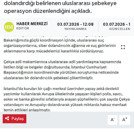
dolandırdığı belirlenen uluslararası şebekeye
operasyon düzenlendiğini açıkladı.
Ekonomi
HABER MERKEZI
03.07.2026 - 12:08
03.07.2026 - 12
Eleman
EDITÖR
YAYINLANMA
GÜNCELLEME
Emlak
Gündem
Gurme
Haber
İlçe Haberleri
Keşfet
Paylaş
-
+
A
A
Kültür & Sanat