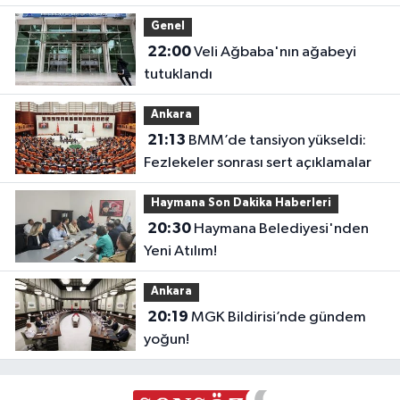
Genel
22:00
Veli Ağbaba'nın ağabeyi
tutuklandı
Ankara
21:13
BMM’de tansiyon yükseldi:
Fezlekeler sonrası sert açıklamalar
Haymana Son Dakika Haberleri
20:30
Haymana Belediyesi'nden
Yeni Atılım!
Ankara
20:19
MGK Bildirisi’nde gündem
yoğun!