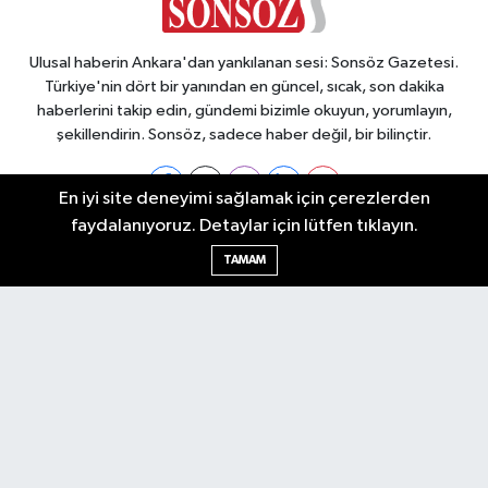
Ulusal haberin Ankara'dan yankılanan sesi: Sonsöz Gazetesi.
Türkiye'nin dört bir yanından en güncel, sıcak, son dakika
haberlerini takip edin, gündemi bizimle okuyun, yorumlayın,
şekillendirin. Sonsöz, sadece haber değil, bir bilinçtir.
En iyi site deneyimi sağlamak için çerezlerden
faydalanıyoruz. Detaylar için lütfen tıklayın.
Ankara Nöbetçi Eczaneler
TAMAM
Ankara Hava Durumu
Ankara Namaz Vakitleri
Ankara Trafik Yoğunluk Haritası
Puan Durumu ve Fikstür
Tüm Manşetler
Son Dakika Haberleri
Haber Arşivi
Künye
Ekonomi
Gündem
Yazarlar
Spor