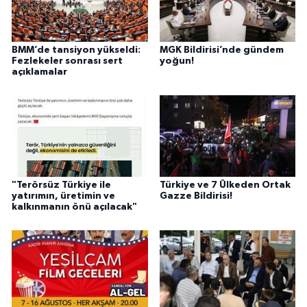
BMM’de tansiyon yükseldi:
MGK Bildirisi’nde gündem
Fezlekeler sonrası sert
yoğun!
açıklamalar
"Terörsüz Türkiye ile
Türkiye ve 7 Ülkeden Ortak
yatırımın, üretimin ve
Gazze Bildirisi!
kalkınmanın önü açılacak"