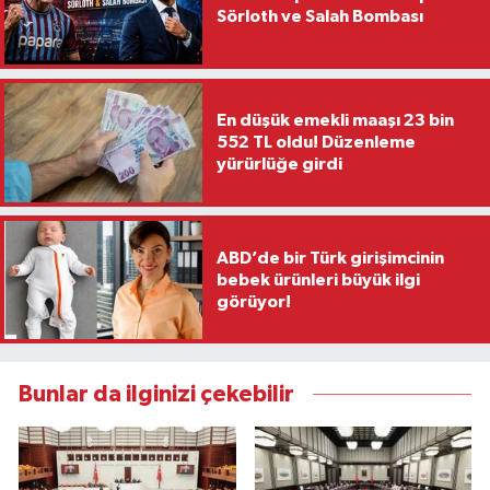
Sörloth ve Salah Bombası
En düşük emekli maaşı 23 bin
552 TL oldu! Düzenleme
yürürlüğe girdi
ABD’de bir Türk girişimcinin
bebek ürünleri büyük ilgi
görüyor!
Bunlar da ilginizi çekebilir