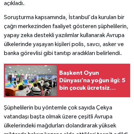
açıkladı.
Soruşturma kapsamında, İstanbul'da kurulan bir
çağrı merkezinden faaliyet gösteren şüphelilerin,
yapay zeka destekli yazılımlar kullanarak Avrupa
ülkelerinde yaşayan kişileri polis, savcı, asker ve
banka görevlisi gibi tanıtıp aradıkları belirlendi.
Başkent Oyun
Dünyası’na yoğun ilgi: 5
bin çocuk ücretsiz
yararlandı
Şüphelilerin bu yöntemle çok sayıda Çekya
vatandaşı başta olmak üzere çeşitli Avrupa
ülkelerindeki mağdurları dolandırarak yüksek