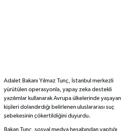
Magazin
Resmi İlanlar
Sağlık
Seri İlan
Siyaset
Adalet Bakanı Yılmaz Tunç, İstanbul merkezli
Sokak Hayvanlarını Sahiplendirme
yürütülen operasyonla, yapay zeka destekli
yazılımlar kullanarak Avrupa ülkelerinde yaşayan
Sonsöz Özel
kişileri dolandırdığı belirlenen uluslararası suç
şebekesinin çökertildiğini duyurdu.
Spor
Bakan Tunç, sosyal medya hesabından yaptığı