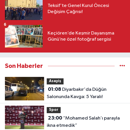
Teksif'te Genel Kurul Öncesi
Değişim Çağrısı!
6
Keçiören’de Keşmir Dayanışma
Günü’ne özel fotoğraf sergisi
Son Haberler
Asayiş
01:08
Diyarbakır'da Düğün
Salonunda Kavga: 5 Yaralı!
Spor
23:00
“Mohamed Salah’ı parayla
ikna etmedik”