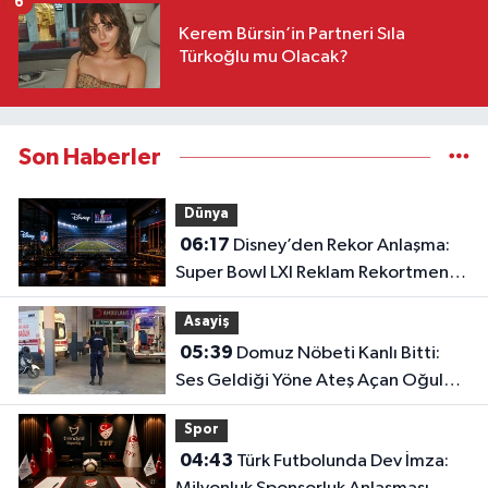
6
Kerem Bürsin’in Partneri Sıla
Türkoğlu mu Olacak?
Son Haberler
Dünya
06:17
Disney’den Rekor Anlaşma:
Super Bowl LXI Reklam Rekortmeni
Oldu!
Asayiş
05:39
Domuz Nöbeti Kanlı Bitti:
Ses Geldiği Yöne Ateş Açan Oğul
Babasını Öldürdü!
Spor
04:43
Türk Futbolunda Dev İmza: