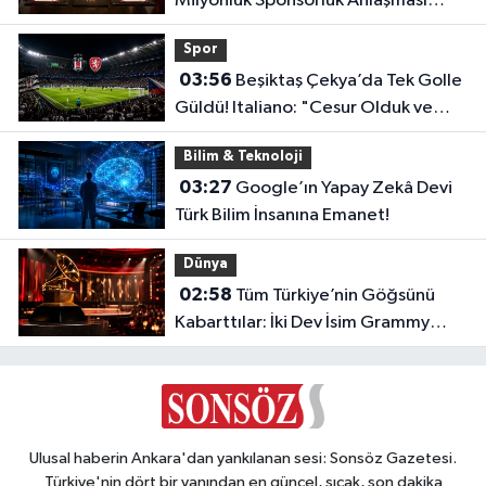
Milyonluk Sponsorluk Anlaşması
Uzatıldı!
Spor
03:56
Beşiktaş Çekya’da Tek Golle
Güldü! Italiano: "Cesur Olduk ve
Karşılığını Aldık"
Bilim & Teknoloji
03:27
Google’ın Yapay Zekâ Devi
Türk Bilim İnsanına Emanet!
Dünya
02:58
Tüm Türkiye’nin Göğsünü
Kabarttılar: İki Dev İsim Grammy
Jürisine Seçildi!
Ulusal haberin Ankara'dan yankılanan sesi: Sonsöz Gazetesi.
Türkiye'nin dört bir yanından en güncel, sıcak, son dakika