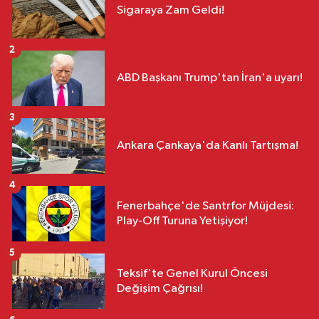
Sigaraya Zam Geldi!
2
ABD Başkanı Trump'tan İran'a uyarı!
3
Ankara Çankaya'da Kanlı Tartışma!
4
Fenerbahçe'de Santrfor Müjdesi:
Play-Off Turuna Yetişiyor!
5
Teksif'te Genel Kurul Öncesi
Değişim Çağrısı!