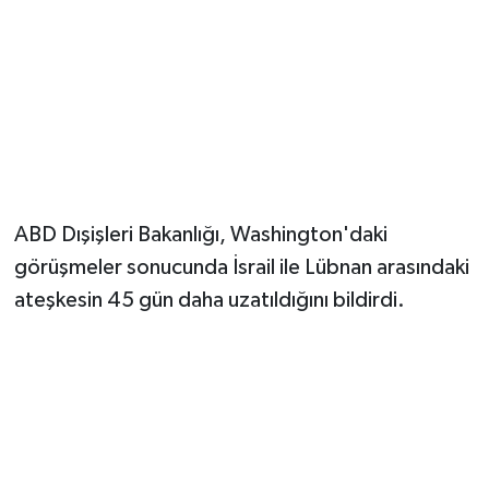
Magazin
Resmi İlanlar
Sağlık
Seri İlan
ABD Dışişleri Bakanlığı, Washington'daki
görüşmeler sonucunda İsrail ile Lübnan arasındaki
Siyaset
ateşkesin 45 gün daha uzatıldığını bildirdi.
Sokak Hayvanlarını Sahiplendirme
Sonsöz Özel
Spor