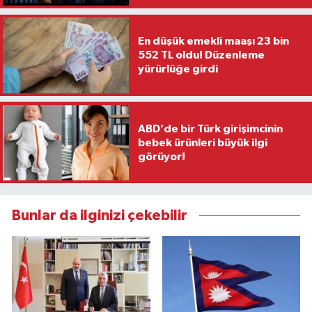
En düşük emekli maaşı 23 bin
552 TL oldu! Düzenleme
yürürlüğe girdi
ABD’de bir Türk girişimcinin
bebek ürünleri büyük ilgi
görüyor!
Bunlar da ilginizi çekebilir