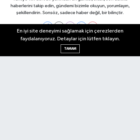
haberlerini takip edin, gündemi bizimle okuyun, yorumlayın,
şekillendirin. Sonsöz, sadece haber değil, bir bilinçtir.
En iyi site deneyimi sağlamak için çerezlerden
faydalanıyoruz. Detaylar için lütfen tıklayın.
Ankara Nöbetçi Eczaneler
TAMAM
Ankara Hava Durumu
Ankara Namaz Vakitleri
Ankara Trafik Yoğunluk Haritası
Puan Durumu ve Fikstür
Tüm Manşetler
Son Dakika Haberleri
Haber Arşivi
Künye
Ekonomi
Gündem
Yazarlar
Spor
Politika
Magazin
Gündem
Asayiş
Sonsöz Özel