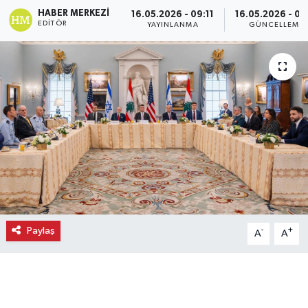
HABER MERKEZI
16.05.2026 - 09:11
16.05.2026 - 09
Ekonomi
EDITÖR
YAYINLANMA
GÜNCELLEME
Eleman
Emlak
Gündem
Gurme
Haber
Paylaş
-
+
A
A
İlçe Haberleri
Keşfet
Kültür & Sanat