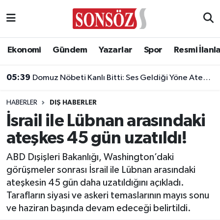
Asayiş
Ankara Nöbetçi Eczaneler
Ekonomi
Gündem
Yazarlar
Spor
Resmi İlanl
Astroloji & Burçlar
Ankara Hava Durumu
05:39
Domuz Nöbeti Kanlı Bitti: Ses Geldiği Yöne Ateş Açan Oğul Babasını Öldürdü!
Bilim & Teknoloji
Ankara Namaz Vakitleri
HABERLER
DIŞ HABERLER
Biyografi
Ankara Trafik Yoğunluk Haritası
İsrail ile Lübnan arasındaki
ateşkes 45 gün uzatıldı!
Çevre
Süper Lig Puan Durumu ve Fikstür
ABD Dışişleri Bakanlığı, Washington’daki
Diğer
Tüm Manşetler
görüşmeler sonrası İsrail ile Lübnan arasındaki
ateşkesin 45 gün daha uzatıldığını açıkladı.
Dünya
Son Dakika Haberleri
Tarafların siyasi ve askeri temaslarının mayıs sonu
ve haziran başında devam edeceği belirtildi.
Eğitim
Haber Arşivi