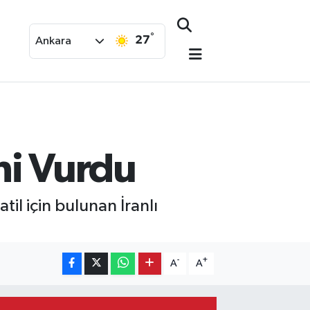
°
27
Ankara
ini Vurdu
atil için bulunan İranlı
-
+
A
A