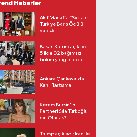
rend Haberler
Akif Manaf’a “Sudan-
Türkiye Barış Ödülü”
verildi
Bakan Kurum açıkladı:
5 ilde 92 bağımsız
bölüm yangınlarda
ağır hasar gördü
Ankara Çankaya'da
Kanlı Tartışma!
Kerem Bürsin’in
Partneri Sıla Türkoğlu
mu Olacak?
Trump açıkladı; İran ile