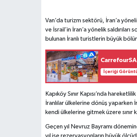
Van’da turizm sektörü, İran’a yöneli
ve İsrail’in İran’a yönelik saldırıları
bulunan İranlı turistlerin büyük böl
CarrefourSA 
İçeriği Görünt
Kapıköy Sınır Kapısı’nda hareketlili
İranlılar ülkelerine dönüş yaparken İ
kendi ülkelerine gitmek üzere sınır ka
Geçen yıl Nevruz Bayramı döneminde
yıl ise rezervasyonların büyük ölçüde