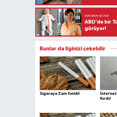
EDITÖRÜN SEÇTIĞI
ABD’de bir Tü
görüyor!
Bunlar da ilginizi çekebilir
Sigaraya Zam Geldi!
İnternet
Kırdı!