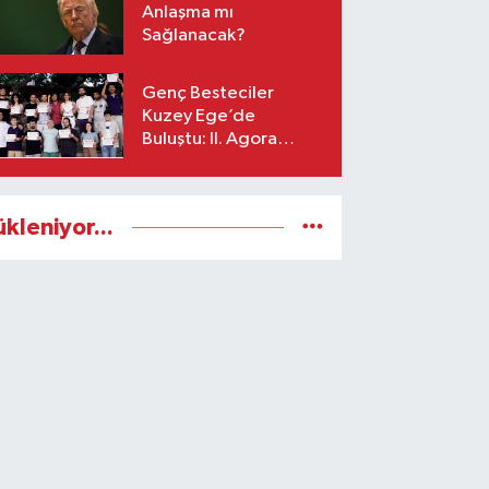
Anlaşma mı
Sağlanacak?
Genç Besteciler
Kuzey Ege’de
Buluştu: II. Agora
Bestecilik Kampı
Başladı
ükleniyor...