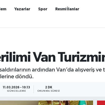
dem
Yazarlar
Spor
Resmi İlanlar
erilimi Van Turizm
 saldırılarının ardından Van’da alışveriş ve t
elerine döndü.
11.03.2026 - 10:13
2 DK
GÜNCELLEME
OKUNMA SÜRESI