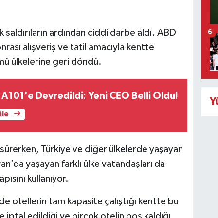
k saldırıların ardından ciddi darbe aldı. ABD
6
 sonrası alışveriş ve tatil amacıyla kentte
ümü ülkelerine geri döndü.
A101'e Devredildi: Yeni CEO Belli Oldu!
Y
üle
k sürerken, Türkiye ve diğer ülkelerde yaşayan
ran’da yaşayan farklı ülke vatandaşları da
pısını kullanıyor.
 otellerin tam kapasite çalıştığı kentte bu
 iptal edildiği ve birçok otelin boş kaldığı