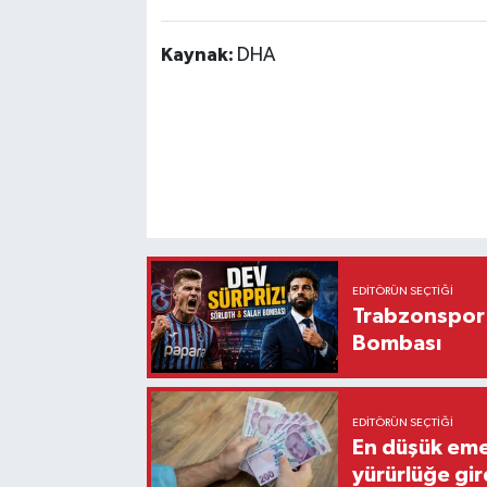
Kaynak:
DHA
EDITÖRÜN SEÇTIĞI
Trabzonspor'
Bombası
EDITÖRÜN SEÇTIĞI
En düşük eme
yürürlüğe gir