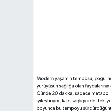
Magazin
Resmi İlanlar
Sağlık
Seri İlan
Siyaset
Sokak Hayvanlarını Sahiplendirme
Modern yaşamın temposu, çoğu insan
yürüyüşün sağlığa olan faydalarının
Sonsöz Özel
Günde 20 dakika, sadece metabolizm
Spor
iyileştiriyor, kalp sağlığını destekli
boyunca bu tempoyu sürdürdüğünü