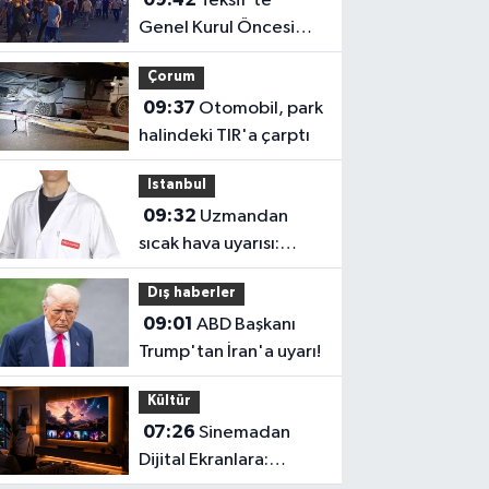
Teksif'te
Genel Kurul Öncesi
Değişim Çağrısı!
Çorum
09:37
Otomobil, park
halindeki TIR'a çarptı
Istanbul
09:32
Uzmandan
sıcak hava uyarısı:
Tansiyon ilaçlarını
Dış haberler
kendi kararınızla
09:01
ABD Başkanı
değiştirmeyin
Trump'tan İran'a uyarı!
Kültür
07:26
Sinemadan
Dijital Ekranlara:
Ağustos 2026’da