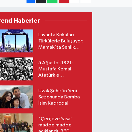
rend Haberler
Lavanta Kokuları
Türkülerle Buluşuyor:
Mamak'ta Şenlik
Zamanı
5 Ağustos 1921:
Mustafa Kemal
Atatürk’e
“Başkomutanlık”
Yetkisi Verildi!
Uzak Şehir'in Yeni
Sezonunda Bomba
İsim Kadroda!
"Çerçeve Yasa”
madde madde
açıklandı, 360