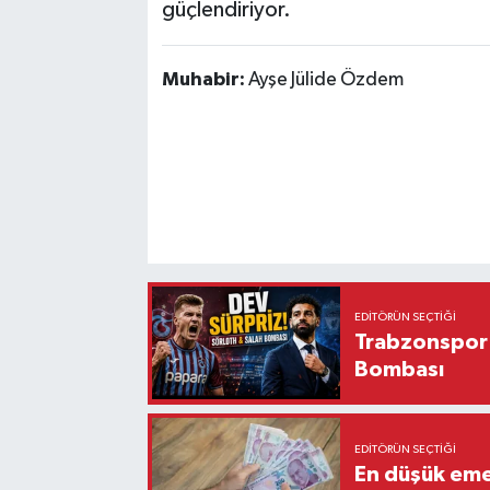
güçlendiriyor.
Muhabir:
Ayşe Jülide Özdem
EDITÖRÜN SEÇTIĞI
Trabzonspor'
Bombası
EDITÖRÜN SEÇTIĞI
En düşük eme