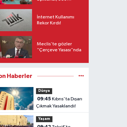
milletvekili imzaladı!
İnternet Kullanımı
Rekor Kırdı!
Meclis’te gözler
“Çerçeve Yasası”nda
on Haberler
Dünya
09:45
Kıbrıs'ta Dışarı
Çıkmak Yasaklandı!
Yaşam
09:42