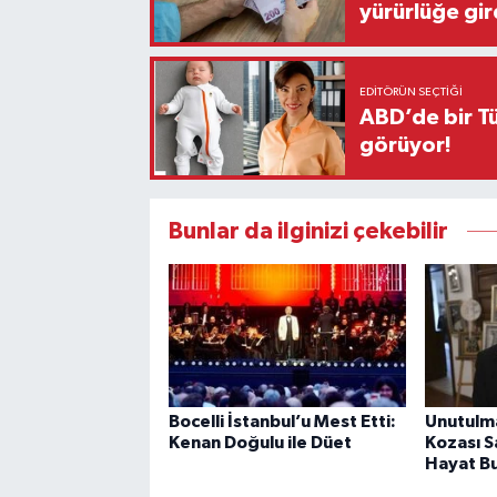
yürürlüğe gir
EDITÖRÜN SEÇTIĞI
ABD’de bir Tü
görüyor!
Bunlar da ilginizi çekebilir
Bocelli İstanbul’u Mest Etti:
Unutulma
Kenan Doğulu ile Düet
Kozası S
Hayat B