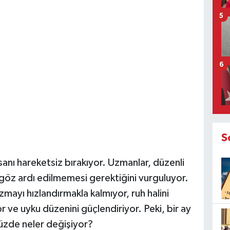
5
6
S
ı hareketsiz bırakıyor. Uzmanlar, düzenli
 göz ardı edilmemesi gerektiğini vurguluyor.
ayı hızlandırmakla kalmıyor, ruh halini
yor ve uyku düzenini güçlendiriyor. Peki, bir ay
zde neler değişiyor?