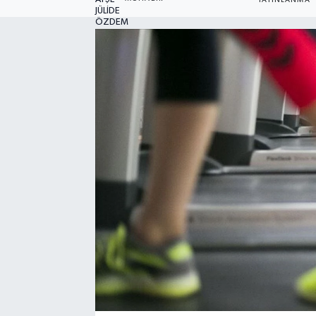
YAYINLANMA
Ekonomi
Eleman
Emlak
Gündem
Gurme
Haber
İlçe Haberleri
Keşfet
Kültür & Sanat