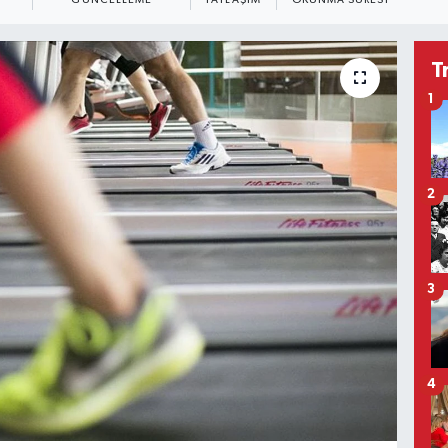
GÜNCELLEME
PAYLAŞIM
OKUNMA SÜRESI
T
1
2
3
4