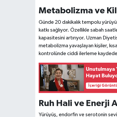
Vasıta
Metabolizma ve Kil
Yaşam
Günde 20 dakikalık tempolu yürüyüş,
katkı sağlıyor. Özellikle sabah saa
kapasitesini artırıyor. Uzman Diyeti
metabolizma yavaşlayan kişiler, kısa
kontrolünde ciddi ilerleme kaydedebi
Unutulmaya Y
Hayat Buluy
İçeriği Görünt
Ruh Hali ve Enerji A
Yürüyüş, endorfin ve serotonin seviye