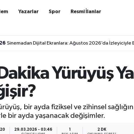
dem
Yazarlar
Spor
Resmi İlanlar
26
Sinemadan Dijital Ekranlara: Ağustos 2026’da İzleyiciyle B
Dakika Yürüyüş Ya
işir?
yüş, bir ayda fiziksel ve zihinsel sağlığını
lerle bir ayda yaşanacak değişimler.
:20
29.03.2026 - 03:46
1
2 DK