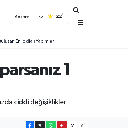
°
22
Ankara
uluşan En İddialı Yapımlar
parsanız 1
zda ciddi değişiklikler
-
+
A
A