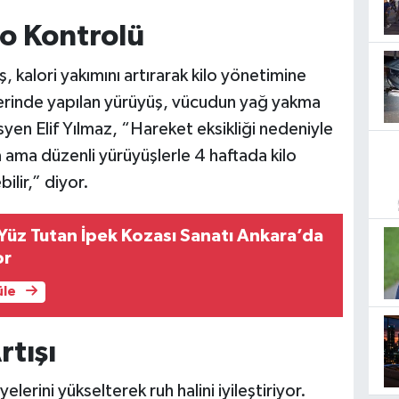
o Kontrolü
 kalori yakımını artırarak kilo yönetimine
tlerinde yapılan yürüyüş, vücudun yağ yakma
syen Elif Yılmaz, “Hareket eksikliği nedeniyle
 ama düzenli yürüyüşlerle 4 haftada kilo
lir,” diyor.
üz Tutan İpek Kozası Sanatı Ankara’da
or
üle
rtışı
lerini yükselterek ruh halini iyileştiriyor.