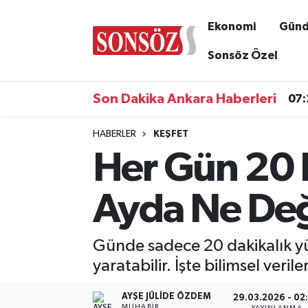
Ekonomi
Gün
Asayiş
Ankara Nöbetçi Eczaneler
Sonsöz Özel
Astroloji & Burçlar
Ankara Hava Durumu
Son Dakika Ankara Haberleri
07:
Bilim & Teknoloji
Ankara Namaz Vakitleri
HABERLER
KEŞFET
Her Gün 20 
Biyografi
Ankara Trafik Yoğunluk Haritası
Çevre
Süper Lig Puan Durumu ve Fikstür
Ayda Ne Değ
Diğer
Tüm Manşetler
Günde sadece 20 dakikalık yürü
Dünya
Son Dakika Haberleri
yaratabilir. İşte bilimsel veri
Eğitim
Haber Arşivi
AYŞE JÜLIDE ÖZDEM
29.03.2026 - 02
MUHABIR