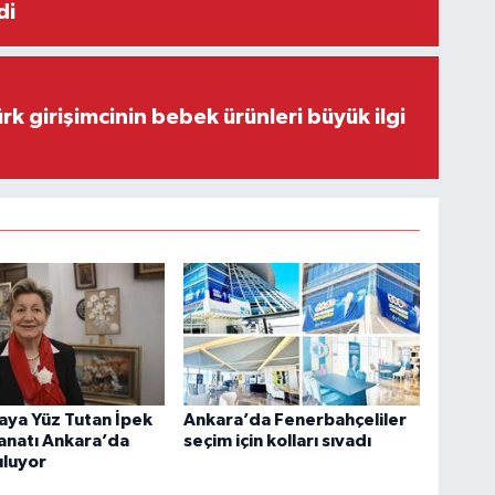
di
rk girişimcinin bebek ürünleri büyük ilgi
ya Yüz Tutan İpek
Ankara’da Fenerbahçeliler
anatı Ankara’da
seçim için kolları sıvadı
uluyor