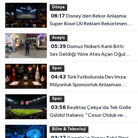
Dünya
06:17
Disney’den Rekor Anlaşma:
Super Bowl LXI Reklam Rekortmeni
Oldu!
Asayiş
05:39
Domuz Nöbeti Kanlı Bitti:
Ses Geldiği Yöne Ateş Açan Oğul
Babasını Öldürdü!
Spor
04:43
Türk Futbolunda Dev İmza:
Milyonluk Sponsorluk Anlaşması
Uzatıldı!
Spor
03:56
Beşiktaş Çekya’da Tek Golle
Güldü! Italiano: "Cesur Olduk ve
Karşılığını Aldık"
Bilim & Teknoloji
03:27