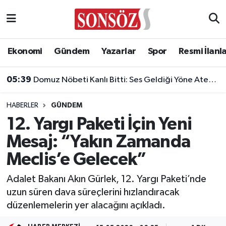
Asayiş
Ankara Nöbetçi Eczaneler
Ekonomi
Gündem
Yazarlar
Spor
Resmi İlanl
Astroloji & Burçlar
Ankara Hava Durumu
05:39
Domuz Nöbeti Kanlı Bitti: Ses Geldiği Yöne Ateş Açan Oğul Babasını Öldürdü!
Bilim & Teknoloji
Ankara Namaz Vakitleri
HABERLER
GÜNDEM
Biyografi
Ankara Trafik Yoğunluk Haritası
12. Yargı Paketi İçin Yeni
Mesaj: “Yakın Zamanda
Çevre
Süper Lig Puan Durumu ve Fikstür
Meclis’e Gelecek”
Diğer
Tüm Manşetler
Adalet Bakanı Akın Gürlek, 12. Yargı Paketi’nde
uzun süren dava süreçlerini hızlandıracak
Dünya
Son Dakika Haberleri
düzenlemelerin yer alacağını açıkladı.
Eğitim
Haber Arşivi