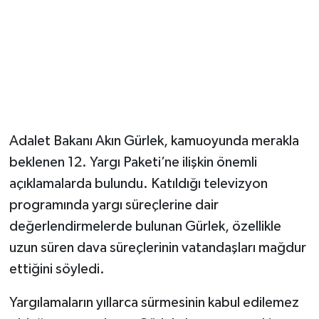
Magazin
Resmi İlanlar
Sağlık
Adalet Bakanı Akın Gürlek, kamuoyunda merakla
Seri İlan
beklenen 12. Yargı Paketi’ne ilişkin önemli
Siyaset
açıklamalarda bulundu. Katıldığı televizyon
programında yargı süreçlerine dair
Sokak Hayvanlarını Sahiplendirme
değerlendirmelerde bulunan Gürlek, özellikle
uzun süren dava süreçlerinin vatandaşları mağdur
Sonsöz Özel
ettiğini söyledi.
Spor
Yargılamaların yıllarca sürmesinin kabul edilemez