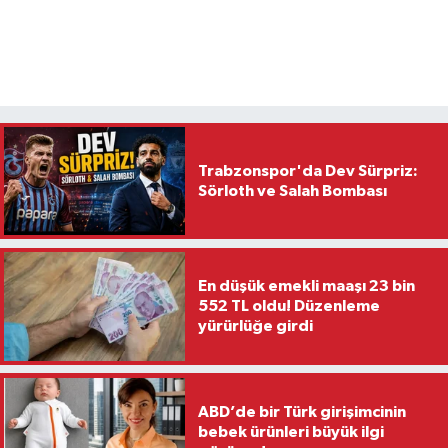
Trabzonspor'da Dev Sürpriz:
Sörloth ve Salah Bombası
En düşük emekli maaşı 23 bin
552 TL oldu! Düzenleme
yürürlüğe girdi
ABD’de bir Türk girişimcinin
bebek ürünleri büyük ilgi