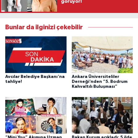
görüyor!
Bunlar da ilginizi çekebilir
Avcılar Belediye Başkanı'na
Ankara Üniversiteliler
tahliye!
Derneği’nden “5. Bodrum
Kahvaltılı Buluşması”
“Mini You” Akımına Uzman
Bakan Kurum açıkladı: 5 ilde