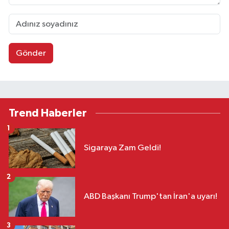
Gönder
Trend Haberler
1
Sigaraya Zam Geldi!
2
ABD Başkanı Trump'tan İran'a uyarı!
3