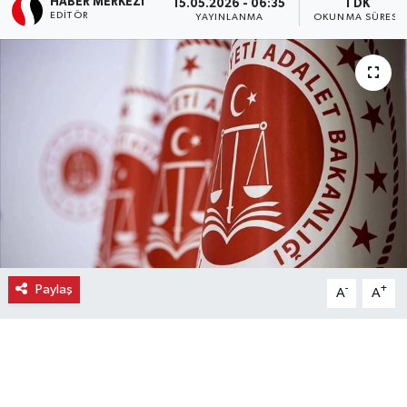
HABER MERKEZI
15.05.2026 - 06:35
1 DK
EDITÖR
YAYINLANMA
OKUNMA SÜRESI
Ekonomi
Eleman
Emlak
Gündem
Gurme
Haber
Paylaş
-
+
A
A
İlçe Haberleri
Keşfet
Kültür & Sanat