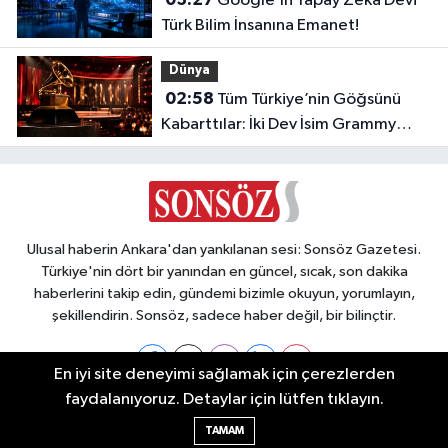
Google’ın Yapay Zekâ Devi
Türk Bilim İnsanına Emanet!
Dünya
02:58
Tüm Türkiye’nin Göğsünü
Kabarttılar: İki Dev İsim Grammy
Jürisine Seçildi!
Ulusal haberin Ankara'dan yankılanan sesi: Sonsöz Gazetesi.
Türkiye'nin dört bir yanından en güncel, sıcak, son dakika
haberlerini takip edin, gündemi bizimle okuyun, yorumlayın,
şekillendirin. Sonsöz, sadece haber değil, bir bilinçtir.
En iyi site deneyimi sağlamak için çerezlerden
faydalanıyoruz. Detaylar için lütfen tıklayın.
Ankara Nöbetçi Eczaneler
TAMAM
Ankara Hava Durumu