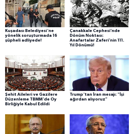
Kuşadası Belediyesi'ne
Çanakkale Cephesi’nde
yönelik soruşturmada 16
Dönüm Noktası:
şüpheli adliyede!
Anafartalar Zaferi’nin 111.
Yıl Dönümü!
Şehit Aileleri ve Gazilere
Trump'tan İran mesajı: "İşi
Düzenleme TBMM'de Oy
ağırdan alıyoruz"
Birliğiyle Kabul Edildi