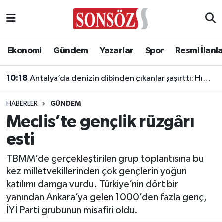
Asayiş
Ankara Nöbetçi Eczaneler
Ekonomi
Gündem
Yazarlar
Spor
Resmi İlanl
Astroloji & Burçlar
Ankara Hava Durumu
10:18
Antalya’da denizin dibinden çıkanlar şaşırttı: Hıdırellez dilekleri bile aylardır orada
Bilim & Teknoloji
Ankara Namaz Vakitleri
HABERLER
GÜNDEM
Biyografi
Ankara Trafik Yoğunluk Haritası
Meclis’te gençlik rüzgârı
esti
Çevre
Süper Lig Puan Durumu ve Fikstür
TBMM’de gerçekleştirilen grup toplantısına bu
Diğer
Tüm Manşetler
kez milletvekillerinden çok gençlerin yoğun
katılımı damga vurdu. Türkiye’nin dört bir
Dünya
Son Dakika Haberleri
yanından Ankara’ya gelen 1000’den fazla genç,
İYİ Parti grubunun misafiri oldu.
Eğitim
Haber Arşivi