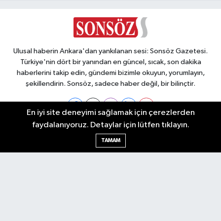
geçti
Ulusal haberin Ankara'dan yankılanan sesi: Sonsöz Gazetesi.
Türkiye'nin dört bir yanından en güncel, sıcak, son dakika
haberlerini takip edin, gündemi bizimle okuyun, yorumlayın,
şekillendirin. Sonsöz, sadece haber değil, bir bilinçtir.
En iyi site deneyimi sağlamak için çerezlerden
faydalanıyoruz. Detaylar için lütfen tıklayın.
Ankara Nöbetçi Eczaneler
TAMAM
Ankara Hava Durumu
Ankara Namaz Vakitleri
Ankara Trafik Yoğunluk Haritası
Puan Durumu ve Fikstür
Tüm Manşetler
Son Dakika Haberleri
Haber Arşivi