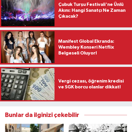
Çubuk Turşu Festivali'ne Ünlü
Akını: Hangi Sanatçı Ne Zaman
Çıkacak?
Manifest Global Ekranda:
Wembley Konseri Netflix
Belgeseli Oluyor!
Vergi cezası, öğrenim kredisi
ve SGK borcu olanlar dikkat!
Bunlar da ilginizi çekebilir