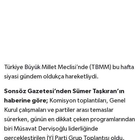
Magazin
Resmi İlanlar
Sağlık
Seri İlan
Türkiye Büyük Millet Meclisi’nde (TBMM) bu hafta
siyasi gündem oldukça hareketliydi.
Siyaset
Sonsöz Gazetesi’nden Sümer Taşkıran’ın
Sokak Hayvanlarını Sahiplendirme
haberine göre;
Komisyon toplantıları, Genel
Kurul çalışmaları ve partiler arası temaslar
Sonsöz Özel
sürerken, günün en dikkat çeken programlarından
Spor
biri Müsavat Dervişoğlu liderliğinde
gerçekleştirilen İYİ Parti Grup Toplantısı oldu.