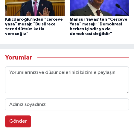
Kılıçdaroğlu'ndan "çerçeve
Mansur Yavaş’tan "Çerçeve
yasa" mesajı: "Bu sürece
Yasa" mesajı: "Demokrasi
tereddütsüz katkı
herkes içindir ya da
vereceğiz"
demokrasi değildir"
Yorumlar
Gönder