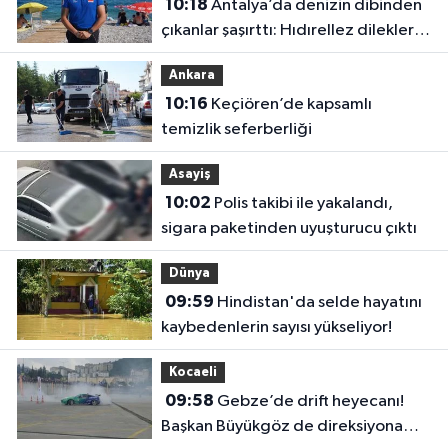
10:18
Antalya’da denizin dibinden
çıkanlar şaşırttı: Hıdırellez dilekleri
bile aylardır orada
Ankara
10:16
Keçiören’de kapsamlı
temizlik seferberliği
Asayiş
10:02
Polis takibi ile yakalandı,
sigara paketinden uyuşturucu çıktı
Dünya
09:59
Hindistan'da selde hayatını
kaybedenlerin sayısı yükseliyor!
Kocaeli
09:58
Gebze’de drift heyecanı!
Başkan Büyükgöz de direksiyona