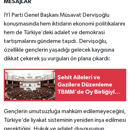
MESAJLAR
İYİ Parti Genel Başkanı Müsavat Dervişoğlu
konuşmasında hem iktidarın ekonomi politikalarını
hem de Türkiye’deki adalet ve demokrasi
tartışmalarını gündeme taşıdı. Dervişoğlu,
özellikle gençlerin yaşadığı gelecek kaygısına
dikkat çekerek şu vurguları ön plana çıkardı:
Şehit Aileleri ve
Gazilere Düzenleme
TBMM'de Oy Birliğiyle
Kabul Edildi
Gençlerin umutsuzluğa mahkûm edilemeyeceğini,
Türkiye’de liyakat sisteminin yeniden inşa edilmesi
gerektiğini, Hukuk ve adalet duygusunun