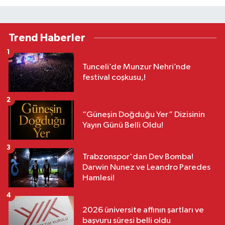
Trend Haberler
1
Tunceli’de Munzur Nehri’nde
festival coşkusu,!
2
“Güneşin Doğduğu Yer” Dizisinin
Yayın Günü Belli Oldu!
3
Trabzonspor'dan Dev Bomba!
Darwin Nunez ve Leandro Paredes
Hamlesi!
4
2026 üniversite affının şartları ve
başvuru süresi belli oldu