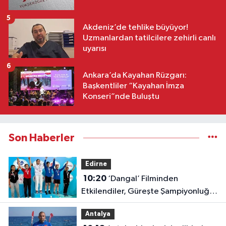
5
Akdeniz’de tehlike büyüyor!
Uzmanlardan tatilcilere zehirli canlı
uyarısı
6
Ankara’da Kayahan Rüzgarı:
Başkentliler “Kayahan İmza
Konseri”nde Buluştu
Son Haberler
Edirne
10:20
‘Dangal’ Filminden
Etkilendiler, Güreşte Şampiyonluğa
Doymadılar!
Antalya