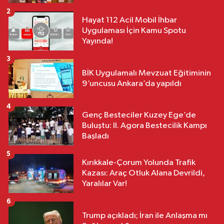
2
Hayat 112 Acil Mobil İhbar
Uygulaması İçin Kamu Spotu
Yayında!
3
BİK Uygulamalı Mevzuat Eğitiminin
9’uncusu Ankara’da yapıldı
4
Genç Besteciler Kuzey Ege’de
Buluştu: II. Agora Bestecilik Kampı
Başladı
5
Kırıkkale-Çorum Yolunda Trafik
Kazası: Araç Otluk Alana Devrildi,
Yaralılar Var!
6
Trump açıkladı; İran ile Anlaşma mı