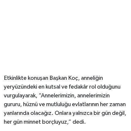
Magazin
Resmi İlanlar
Sağlık
Seri İlan
Siyaset
Etkinlikte konuşan Başkan Koç, anneliğin
yeryüzündeki en kutsal ve fedakâr rol olduğunu
Sokak Hayvanlarını Sahiplendirme
vurgulayarak, “Annelerimizin, annelerimizin
Sonsöz Özel
gururu, hüznü ve mutluluğu evlatlarının her zaman
yanlarında olacağız. Onlara yalnızca bir gün değil,
Spor
her gün minnet borçluyuz,” dedi.