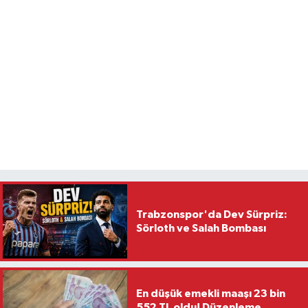
Trabzonspor'da Dev Sürpriz:
Sörloth ve Salah Bombası
En düşük emekli maaşı 23 bin
552 TL oldu! Düzenleme