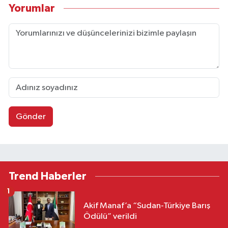
Yorumlar
Gönder
Trend Haberler
1
Akif Manaf’a “Sudan-Türkiye Barış
Ödülü” verildi