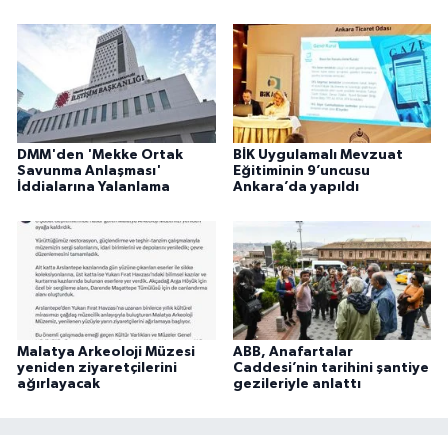
DMM'den 'Mekke Ortak
BİK Uygulamalı Mevzuat
Savunma Anlaşması'
Eğitiminin 9’uncusu
İddialarına Yalanlama
Ankara’da yapıldı
Malatya Arkeoloji Müzesi
ABB, Anafartalar
yeniden ziyaretçilerini
Caddesi’nin tarihini şantiye
ağırlayacak
gezileriyle anlattı