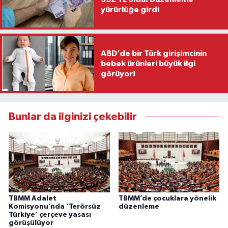
yürürlüğe girdi
ABD’de bir Türk girişimcinin
bebek ürünleri büyük ilgi
görüyor!
Bunlar da ilginizi çekebilir
TBMM Adalet
TBMM’de çocuklara yönelik
Komisyonu’nda ‘Terörsüz
düzenleme
Türkiye’ çerçeve yasası
görüşülüyor