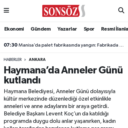
Asayiş
Ankara Nöbetçi Eczaneler
Ekonomi
Gündem
Yazarlar
Spor
Resmi İlanl
Astroloji & Burçlar
Ankara Hava Durumu
07:30
Manisa’da palet fabrikasında yangın: Fabrikada hasar oluştu
Bilim & Teknoloji
Ankara Namaz Vakitleri
HABERLER
ANKARA
Biyografi
Ankara Trafik Yoğunluk Haritası
Haymana’da Anneler Günü
kutlandı
Çevre
Süper Lig Puan Durumu ve Fikstür
Haymana Belediyesi, Anneler Günü dolayısıyla
Diğer
Tüm Manşetler
kültür merkezinde düzenlediği özel etkinlikle
anneleri ve anne adaylarını bir araya getirdi.
Dünya
Son Dakika Haberleri
Belediye Başkanı Levent Koç’un da katıldığı
programda duygu dolu anlar yaşanırken, kadın
Eğitim
Haber Arşivi