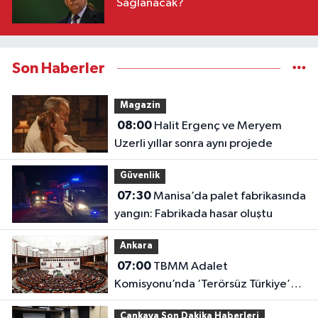
Sağlanacak?
Son Haberler
Magazin
08:00
Halit Ergenç ve Meryem
Uzerli yıllar sonra aynı projede
Güvenlik
07:30
Manisa’da palet fabrikasında
yangın: Fabrikada hasar oluştu
Ankara
07:00
TBMM Adalet
Komisyonu’nda ‘Terörsüz Türkiye’
çerçeve yasası görüşülüyor
Çankaya Son Dakika Haberleri