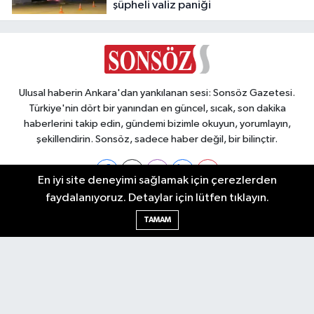
şüpheli valiz paniği
Ulusal haberin Ankara'dan yankılanan sesi: Sonsöz Gazetesi.
Türkiye'nin dört bir yanından en güncel, sıcak, son dakika
haberlerini takip edin, gündemi bizimle okuyun, yorumlayın,
şekillendirin. Sonsöz, sadece haber değil, bir bilinçtir.
En iyi site deneyimi sağlamak için çerezlerden
faydalanıyoruz. Detaylar için lütfen tıklayın.
Ankara Nöbetçi Eczaneler
TAMAM
Ankara Hava Durumu
Ankara Namaz Vakitleri
Ankara Trafik Yoğunluk Haritası
Puan Durumu ve Fikstür
Tüm Manşetler
Son Dakika Haberleri