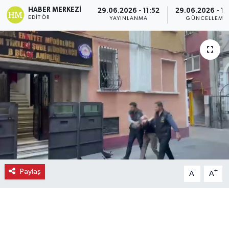
HABER MERKEZI
29.06.2026 - 11:52
29.06.2026 - 11
Ekonomi
EDITÖR
YAYINLANMA
GÜNCELLEME
Eleman
Emlak
Gündem
Gurme
Haber
Paylaş
-
+
A
A
İlçe Haberleri
Keşfet
Kültür & Sanat