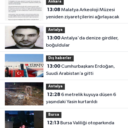
Ankara
13:08
Malatya Arkeoloji Müzesi
yeniden ziyaretçilerini ağırlayacak
Antalya
13:00
Antalya'da denize girdiler,
boğuldular
Dış haberler
13:00
Cumhurbaşkanı Erdoğan,
Suudi Arabistan’a gitti
Antalya
12:28
6 metrelik kuyuya düşen 6
yaşındaki Yasin kurtarıldı
Bursa
12:13
Bursa Valiliği otoparkında