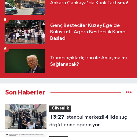
Ankara Çankaya'da Kanlı Tartışma!
5
Genç Besteciler Kuzey Ege’de
Buluştu: II. Agora Bestecilik Kampı
Başladı
6
Trump açıkladı; İran ile Anlaşma mı
Sağlanacak?
Son Haberler
Güvenlik
13:27
İstanbul merkezli 4 ilde suç
örgütlerine operasyon