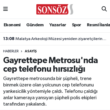
Asayiş
Ankara Nöbetçi Eczaneler
Ekonomi
Gündem
Yazarlar
Spor
Resmi İlanl
Astroloji & Burçlar
Ankara Hava Durumu
13:08
Malatya Arkeoloji Müzesi yeniden ziyaretçilerini ağırlayacak
Bilim & Teknoloji
Ankara Namaz Vakitleri
HABERLER
ASAYIŞ
Biyografi
Ankara Trafik Yoğunluk Haritası
Gayrettepe Metrosu'nda
cep telefonu hırsızlığı
Çevre
Süper Lig Puan Durumu ve Fikstür
Gayrettepe metrosunda bir şüpheli, trene
Diğer
Tüm Manşetler
binmek üzere olan yolcunun cep telefonunu
yankesicilik yöntemiyle çaldı. Telefonu çaldığı
Dünya
Son Dakika Haberleri
anlar kameraya yansıyan şüpheli polis ekipleri
tarafından yakalandı.
Eğitim
Haber Arşivi