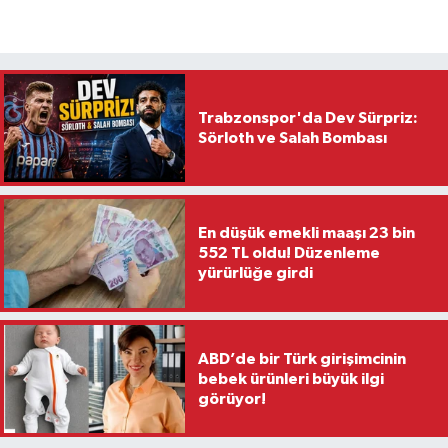
Trabzonspor'da Dev Sürpriz:
Sörloth ve Salah Bombası
En düşük emekli maaşı 23 bin
552 TL oldu! Düzenleme
yürürlüğe girdi
ABD’de bir Türk girişimcinin
bebek ürünleri büyük ilgi
görüyor!