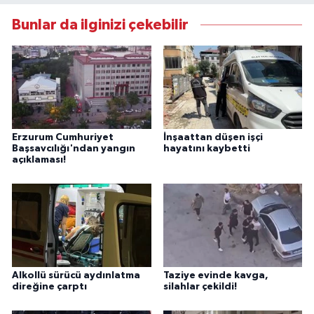
Bunlar da ilginizi çekebilir
Erzurum Cumhuriyet
İnşaattan düşen işçi
Başsavcılığı'ndan yangın
hayatını kaybetti
açıklaması!
Alkollü sürücü aydınlatma
Taziye evinde kavga,
direğine çarptı
silahlar çekildi!