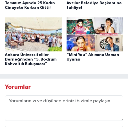
Temmuz Ayında 25 Kadın
Avcılar Belediye Başkanı'na
Cinayete Kurban Gitti!
tahliye!
Ankara Üniversiteliler
“Mini You” Akımına Uzman
Derneği’nden “5. Bodrum
Uyarısı
Kahvaltılı Buluşması”
Yorumlar