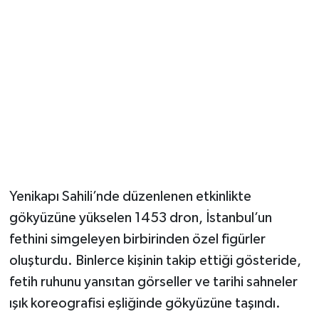
Magazin
Resmi İlanlar
Sağlık
Seri İlan
Siyaset
Yenikapı Sahili’nde düzenlenen etkinlikte
Sokak Hayvanlarını Sahiplendirme
gökyüzüne yükselen 1453 dron, İstanbul’un
fethini simgeleyen birbirinden özel figürler
Sonsöz Özel
oluşturdu. Binlerce kişinin takip ettiği gösteride,
fetih ruhunu yansıtan görseller ve tarihi sahneler
Spor
ışık koreografisi eşliğinde gökyüzüne taşındı.