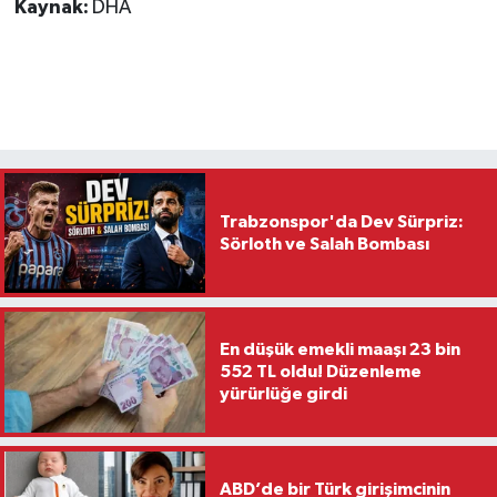
Kaynak:
DHA
Trabzonspor'da Dev Sürpriz:
Sörloth ve Salah Bombası
En düşük emekli maaşı 23 bin
552 TL oldu! Düzenleme
yürürlüğe girdi
ABD’de bir Türk girişimcinin