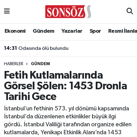
Asayiş
Ankara Nöbetçi Eczaneler
Ekonomi
Gündem
Yazarlar
Spor
Resmi İlanl
Astroloji & Burçlar
Ankara Hava Durumu
14:31
Odasında ölü bulundu
Bilim & Teknoloji
Ankara Namaz Vakitleri
HABERLER
GÜNDEM
Biyografi
Ankara Trafik Yoğunluk Haritası
Fetih Kutlamalarında
Görsel Şölen: 1453 Dronla
Çevre
Süper Lig Puan Durumu ve Fikstür
Tarihi Gece
Diğer
Tüm Manşetler
İstanbul’un fethinin 573. yıl dönümü kapsamında
İstanbul’da düzenlenen etkinlikler büyük ilgi
Dünya
Son Dakika Haberleri
gördü. İstanbul Valiliği tarafından organize edilen
kutlamalarda, Yenikapı Etkinlik Alanı’nda 1453
Eğitim
Haber Arşivi