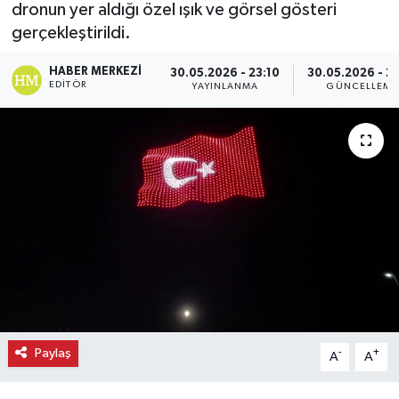
dronun yer aldığı özel ışık ve görsel gösteri
gerçekleştirildi.
Ekonomi
HABER MERKEZI
30.05.2026 - 23:10
30.05.2026 - 23
Eleman
EDITÖR
YAYINLANMA
GÜNCELLEME
Emlak
Gündem
Gurme
Haber
İlçe Haberleri
Keşfet
Paylaş
-
+
A
A
Kültür & Sanat