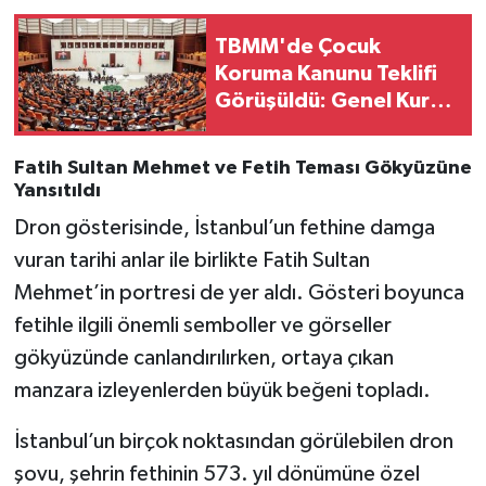
Vasıta
TBMM'de Çocuk
Yaşam
Koruma Kanunu Teklifi
Görüşüldü: Genel Kurul
Tamamlandı!
Fatih Sultan Mehmet ve Fetih Teması Gökyüzüne
Yansıtıldı
Dron gösterisinde, İstanbul’un fethine damga
vuran tarihi anlar ile birlikte Fatih Sultan
Mehmet’in portresi de yer aldı. Gösteri boyunca
fetihle ilgili önemli semboller ve görseller
gökyüzünde canlandırılırken, ortaya çıkan
manzara izleyenlerden büyük beğeni topladı.
İstanbul’un birçok noktasından görülebilen dron
şovu, şehrin fethinin 573. yıl dönümüne özel