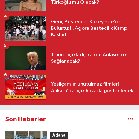
Türkoğlu mu Olacak?
4
Genç Besteciler Kuzey Ege’de
Buluştu: II. Agora Bestecilik Kampı
Başladı
5
Trump açıkladı; İran ile Anlaşma mı
Sağlanacak?
6
Yeşilçam’ın unutulmaz filmleri
Ankara’da açık havada gösterilecek
Son Haberler
Adana