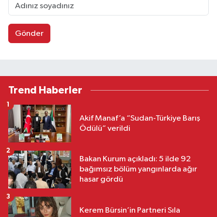
Gönder
Trend Haberler
1
Akif Manaf’a “Sudan-Türkiye Barış
Ödülü” verildi
2
Bakan Kurum açıkladı: 5 ilde 92
bağımsız bölüm yangınlarda ağır
hasar gördü
3
Kerem Bürsin’in Partneri Sıla