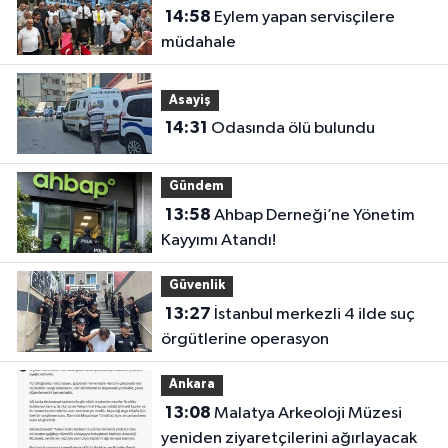
14:58
Eylem yapan servisçilere
müdahale
Asayiş
14:31
Odasında ölü bulundu
Gündem
13:58
Ahbap Derneği’ne Yönetim
Kayyımı Atandı!
Güvenlik
13:27
İstanbul merkezli 4 ilde suç
örgütlerine operasyon
Ankara
13:08
Malatya Arkeoloji Müzesi
yeniden ziyaretçilerini ağırlayacak