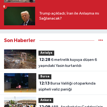
6
Trump açıkladı; İran ile Anlaşma mı
Sağlanacak?
Son Haberler
Antalya
12:28
6 metrelik kuyuya düşen 6
yaşındaki Yasin kurtarıldı
Bursa
12:13
Bursa Valiliği otoparkında
şüpheli valiz paniği
Ankara
12:09