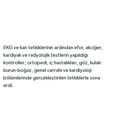
Magazin
Resmi İlanlar
Sağlık
EKG ve kan tetkiklerinin ardından efor, akciğer,
Seri İlan
kardiyak ve radyolojik testlerin yapıldığı
kontroller; ortopedi, iç hastalıkları, göz, kulak-
Siyaset
burun-boğaz, genel cerrahi ve kardiyoloji
Sokak Hayvanlarını Sahiplendirme
bölümlerinde gerçekleştirilen tetkiklerle sona
erdi.
Sonsöz Özel
Spor