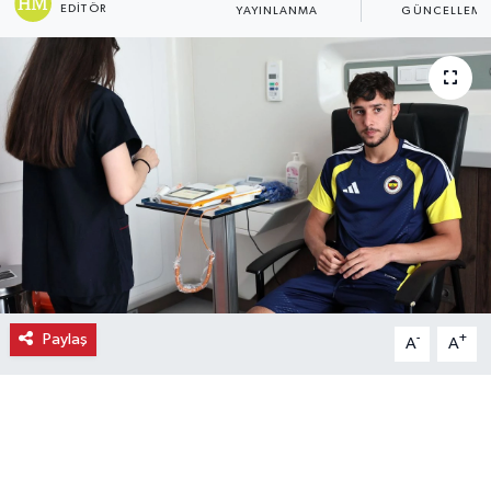
EDITÖR
YAYINLANMA
GÜNCELLEME
Ekonomi
Eleman
Emlak
Gündem
Gurme
Haber
Paylaş
-
+
A
A
İlçe Haberleri
Keşfet
Kültür & Sanat