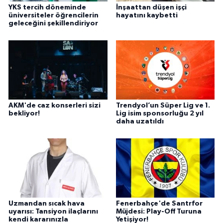
YKS tercih döneminde
İnşaattan düşen işçi
üniversiteler öğrencilerin
hayatını kaybetti
geleceğini şekillendiriyor
AKM'de caz konserleri sizi
Trendyol’un Süper Lig ve 1.
bekliyor!
Lig isim sponsorluğu 2 yıl
daha uzatıldı
Uzmandan sıcak hava
Fenerbahçe'de Santrfor
uyarısı: Tansiyon ilaçlarını
Müjdesi: Play-Off Turuna
kendi kararınızla
Yetişiyor!