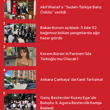
1
Akif Manaf’a “Sudan-Türkiye Barış
Ödülü” verildi
2
Bakan Kurum açıkladı: 5 ilde 92
bağımsız bölüm yangınlarda ağır
hasar gördü
3
Kerem Bürsin’in Partneri Sıla
Türkoğlu mu Olacak?
4
Ankara Çankaya'da Kanlı Tartışma!
5
Genç Besteciler Kuzey Ege’de
Buluştu: II. Agora Bestecilik Kampı
Başladı