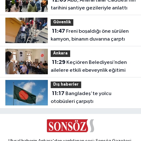
ABB, Anafartalar Caddesi’nin
tarihini şantiye gezileriyle anlattı
Güvenlik
11:47
Freni boşaldığı öne sürülen
kamyon, binanın duvarına çarptı
Ankara
11:29
Keçiören Belediyesi’nden
ailelere etkili ebeveynlik eğitimi
Dış haberler
11:17
Bangladeş'te yolcu
otobüsleri çarpıştı
Ulusal haberin Ankara'dan yankılanan sesi: Sonsöz Gazetesi.