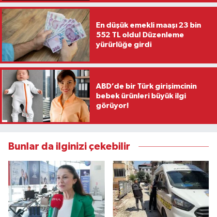
En düşük emekli maaşı 23 bin
552 TL oldu! Düzenleme
yürürlüğe girdi
ABD’de bir Türk girişimcinin
bebek ürünleri büyük ilgi
görüyor!
Bunlar da ilginizi çekebilir