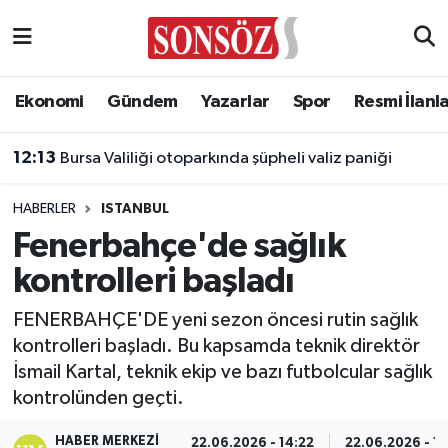
Asayiş
Ankara Nöbetçi Eczaneler
Ekonomi
Gündem
Yazarlar
Spor
Resmi İlanl
Astroloji & Burçlar
Ankara Hava Durumu
12:13
Bursa Valiliği otoparkında şüpheli valiz paniği
Bilim & Teknoloji
Ankara Namaz Vakitleri
HABERLER
ISTANBUL
Biyografi
Ankara Trafik Yoğunluk Haritası
Fenerbahçe'de sağlık
kontrolleri başladı
Çevre
Süper Lig Puan Durumu ve Fikstür
FENERBAHÇE'DE yeni sezon öncesi rutin sağlık
Diğer
Tüm Manşetler
kontrolleri başladı. Bu kapsamda teknik direktör
İsmail Kartal, teknik ekip ve bazı futbolcular sağlık
Dünya
Son Dakika Haberleri
kontrolünden geçti.
Eğitim
Haber Arşivi
HABER MERKEZI
22.06.2026 - 14:22
22.06.2026 - 14