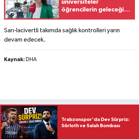
üniversiteler
öğrencilerin geleceğini
şekillendiriyor
Sarı-lacivertli takımda sağlık kontrolleri yarın
devam edecek.
Kaynak:
DHA
Trabzonspor'da Dev Sürpriz:
Sörloth ve Salah Bombası