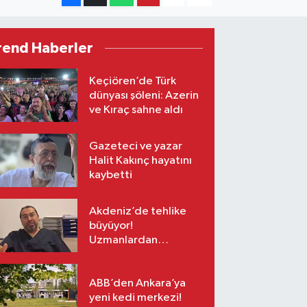
rend Haberler
Keçiören’de Türk
dünyası şöleni: Azerin
ve Kıraç sahne aldı
Gazeteci ve yazar
Halit Kakınç hayatını
kaybetti
Akdeniz’de tehlike
büyüyor!
Uzmanlardan
tatilcilere zehirli canlı
uyarısı
ABB’den Ankara’ya
yeni kedi merkezi!