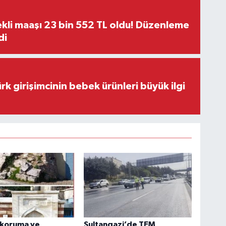
kli maaşı 23 bin 552 TL oldu! Düzenleme
di
rk girişimcinin bebek ürünleri büyük ilgi
 koruma ve
Sultangazi’de TEM