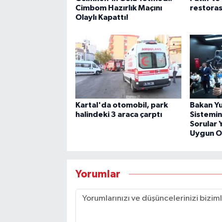
Cimbom Hazırlık Maçını
restoras
Olaylı Kapattı!
Kartal'da otomobil, park
Bakan Yu
halindeki 3 araca çarptı
Sistemin
Sorular 
Uygun O
Yorumlar