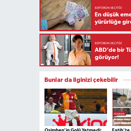
EDITÖRÜN SEÇTIĞI
En düşük eme
yürürlüğe gir
EDITÖRÜN SEÇTIĞI
ABD’de bir Tü
görüyor!
Bunlar da ilginizi çekebilir
Osimhen’in Golü Yetmedi:
Fatih'te