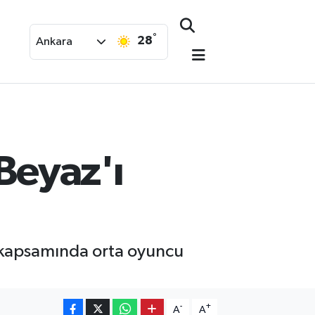
°
28
Ankara
Beyaz'ı
 kapsamında orta oyuncu
-
+
A
A