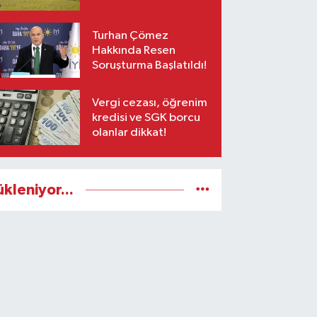
Turhan Çömez
Hakkında Resen
Soruşturma Başlatıldı!
Vergi cezası, öğrenim
kredisi ve SGK borcu
olanlar dikkat!
ükleniyor...