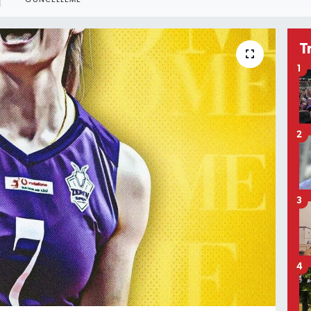
GÜNCELLEME
T
1
2
3
4