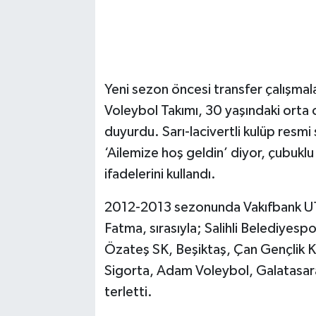
Yeni sezon öncesi transfer çalışma
Voleybol Takımı, 30 yaşındaki orta
duyurdu. Sarı-lacivertli kulüp resm
‘Ailemize hoş geldin’ diyor, çubuklu
ifadelerini kullandı.
2012-2013 sezonunda Vakıfbank U19 
Fatma, sırasıyla; Salihli Belediyes
Özateş SK, Beşiktaş, Çan Gençlik K
Sigorta, Adam Voleybol, Galatasara
terletti.