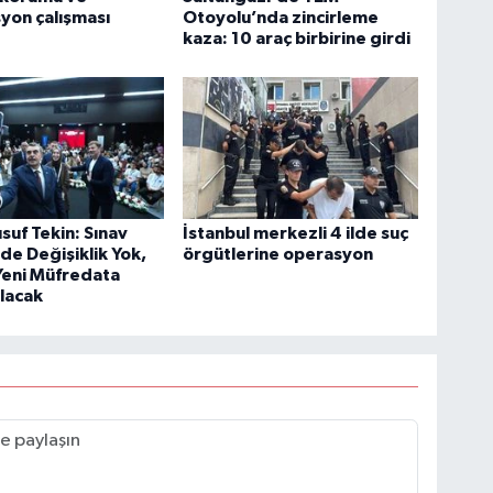
yon çalışması
Otoyolu’nda zincirleme
kaza: 10 araç birbirine girdi
suf Tekin: Sınav
İstanbul merkezli 4 ilde suç
de Değişiklik Yok,
örgütlerine operasyon
Yeni Müfredata
lacak