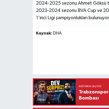
2024-2025 sezonu Ahmet Göksü turn
2023-2024 sezonu BVA Cup ve 201
1'inci Ligi şampiyonlukları bulunuyor
Kaynak:
DHA
EDITÖRÜN SEÇTIĞI
Trabzonspor'
Bombası