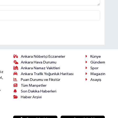
Ankara Nöbetçi Eczaneler
Künye
Ankara Hava Durumu
Gündem
Ankara Namaz Vakitleri
Spor
öz
Ankara Trafik Yoğunluk Haritası
Magazin
l,
Puan Durumu ve Fikstür
Asayiş
Tüm Manşetler
,
Son Dakika Haberleri
Haber Arşivi