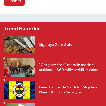
Gönder
Trend Haberler
1
Sigaraya Zam Geldi!
2
"Çerçeve Yasa” madde madde
açıklandı, 360 milletvekili imzaladı!
3
Fenerbahçe'de Santrfor Müjdesi:
Play-Off Turuna Yetişiyor!
4