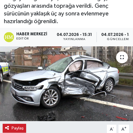
gözyaşları arasında toprağa verildi. Genç
Ekonomi
sürücünün yaklaşık üç ay sonra evlenmeye
hazırlandığı öğrenildi.
Eleman
HABER MERKEZI
04.07.2026 - 15:31
04.07.2026 - 15:
EDITÖR
YAYINLANMA
GÜNCELLEME
Emlak
Gündem
Gurme
Haber
İlçe Haberleri
Keşfet
Paylaş
-
+
A
A
Kültür & Sanat