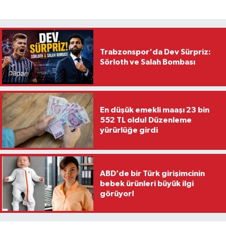
Trabzonspor'da Dev Sürpriz:
Sörloth ve Salah Bombası
En düşük emekli maaşı 23 bin
552 TL oldu! Düzenleme
yürürlüğe girdi
ABD’de bir Türk girişimcinin
bebek ürünleri büyük ilgi
görüyor!