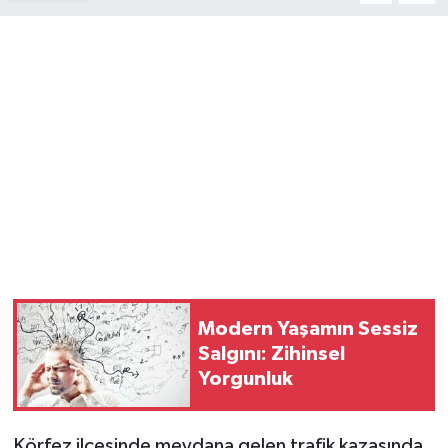
Magazin
Resmi İlanlar
Sağlık
Seri İlan
Siyaset
Sokak Hayvanlarını Sahiplendirme
Modern Yaşamın Sessiz
Sonsöz Özel
Salgını: Zihinsel
Yorgunluk
Spor
Körfez ilçesinde meydana gelen trafik kazasında