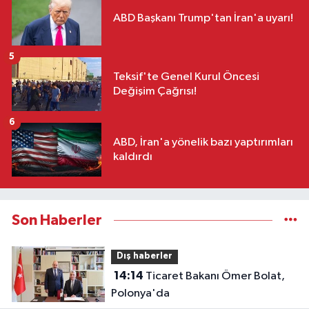
ABD Başkanı Trump'tan İran'a uyarı!
5
Teksif'te Genel Kurul Öncesi
Değişim Çağrısı!
6
ABD, İran'a yönelik bazı yaptırımları
kaldırdı
Son Haberler
Dış haberler
14:14
Ticaret Bakanı Ömer Bolat,
Polonya'da