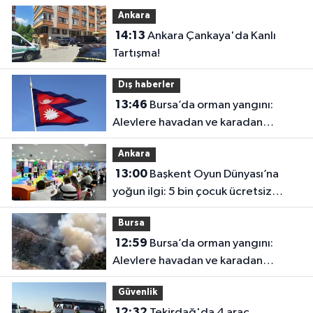
Ankara
14:13
Ankara Çankaya'da Kanlı
Tartışma!
Dış haberler
13:46
Bursa’da orman yangını:
Alevlere havadan ve karadan
müdahale
Ankara
13:00
Başkent Oyun Dünyası’na
yoğun ilgi: 5 bin çocuk ücretsiz
yararlandı
Bursa
12:59
Bursa’da orman yangını:
Alevlere havadan ve karadan
müdahale
Güvenlik
12:32
Tekirdağ'da 4 araç