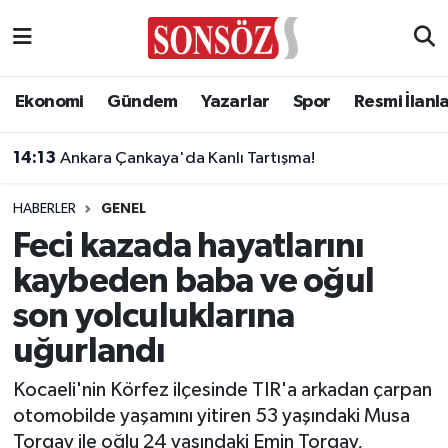
Asayiş
Ankara Nöbetçi Eczaneler
Ekonomi
Gündem
Yazarlar
Spor
Resmi İlanl
Astroloji & Burçlar
Ankara Hava Durumu
14:13
Ankara Çankaya'da Kanlı Tartışma!
Bilim & Teknoloji
Ankara Namaz Vakitleri
HABERLER
GENEL
Biyografi
Ankara Trafik Yoğunluk Haritası
Feci kazada hayatlarını
kaybeden baba ve oğul
Çevre
Süper Lig Puan Durumu ve Fikstür
son yolculuklarına
Diğer
Tüm Manşetler
uğurlandı
Dünya
Son Dakika Haberleri
Kocaeli'nin Körfez ilçesinde TIR'a arkadan çarpan
otomobilde yaşamını yitiren 53 yaşındaki Musa
Eğitim
Haber Arşivi
Torgay ile oğlu 24 yaşındaki Emin Torgay,