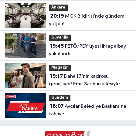
Ankara
20:19
MGK Bildirisi’nde gündem
yoğun!
Güvenlik
19:45
FETÖ/PDY üyesi ihraç albay
yakalandı
Magazin
19:17
Daha 17’nin kadrosu
genişliyor! Emir Sarıhan ailesiyle
geliyor
Gündem
18:07
Avcılar Belediye Başkanı'na
tahliye!