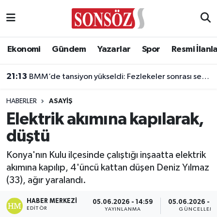
Asayiş
Ankara Nöbetçi Eczaneler
Ekonomi
Gündem
Yazarlar
Spor
Resmi İlanl
Astroloji & Burçlar
Ankara Hava Durumu
21:13
BMM’de tansiyon yükseldi: Fezlekeler sonrası sert açıklamalar
Bilim & Teknoloji
Ankara Namaz Vakitleri
HABERLER
ASAYIŞ
Biyografi
Ankara Trafik Yoğunluk Haritası
Elektrik akımına kapılarak,
düştü
Çevre
Süper Lig Puan Durumu ve Fikstür
Konya'nın Kulu ilçesinde çalıştığı inşaatta elektrik
Diğer
Tüm Manşetler
akımına kapılıp, 4'üncü kattan düşen Deniz Yılmaz
(33), ağır yaralandı.
Dünya
Son Dakika Haberleri
HABER MERKEZI
05.06.2026 - 14:59
05.06.2026 - 1
Eğitim
Haber Arşivi
EDITÖR
YAYINLANMA
GÜNCELLEM