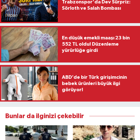
Trabzonspor'da Dev Sürpriz:
Sörloth ve Salah Bombası
En düşük emekli maaşı 23 bin
552 TL oldu! Düzenleme
yürürlüğe girdi
ABD’de bir Türk girişimcinin
bebek ürünleri büyük ilgi
görüyor!
Bunlar da ilginizi çekebilir