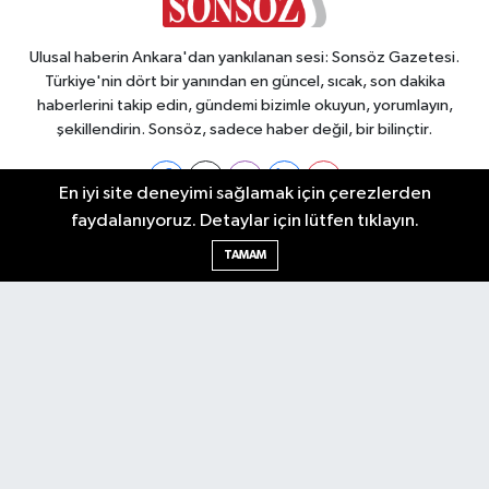
Ulusal haberin Ankara'dan yankılanan sesi: Sonsöz Gazetesi.
Türkiye'nin dört bir yanından en güncel, sıcak, son dakika
haberlerini takip edin, gündemi bizimle okuyun, yorumlayın,
şekillendirin. Sonsöz, sadece haber değil, bir bilinçtir.
En iyi site deneyimi sağlamak için çerezlerden
faydalanıyoruz. Detaylar için lütfen tıklayın.
Ankara Nöbetçi Eczaneler
TAMAM
Ankara Hava Durumu
Ankara Namaz Vakitleri
Ankara Trafik Yoğunluk Haritası
Puan Durumu ve Fikstür
Tüm Manşetler
Son Dakika Haberleri
Haber Arşivi
Künye
Ekonomi
Gündem
Yazarlar
Spor