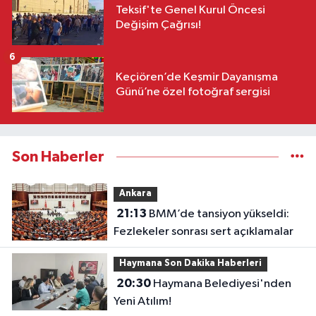
Teksif'te Genel Kurul Öncesi
Değişim Çağrısı!
6
Keçiören’de Keşmir Dayanışma
Günü’ne özel fotoğraf sergisi
Son Haberler
Ankara
21:13
BMM’de tansiyon yükseldi:
Fezlekeler sonrası sert açıklamalar
Haymana Son Dakika Haberleri
20:30
Haymana Belediyesi'nden
Yeni Atılım!