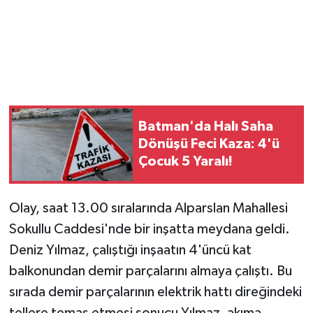
Magazin
Resmi İlanlar
Sağlık
Batman'da Halı Saha
Seri İlan
Dönüşü Feci Kaza: 4'ü
Çocuk 5 Yaralı!
Siyaset
Olay, saat 13.00 sıralarında Alparslan Mahallesi
Sokak Hayvanlarını Sahiplendirme
Sokullu Caddesi'nde bir inşatta meydana geldi.
Sonsöz Özel
Deniz Yılmaz, çalıştığı inşaatın 4'üncü kat
balkonundan demir parçalarını almaya çalıştı. Bu
Spor
sırada demir parçalarının elektrik hattı direğindeki
tellere temas etmesi sonucu Yılmaz, akıma