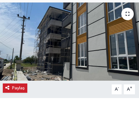
Ekonomi
Eleman
Emlak
Gündem
Gurme
Paylaş
-
+
A
A
Haber
İlçe Haberleri
Keşfet
Kültür & Sanat