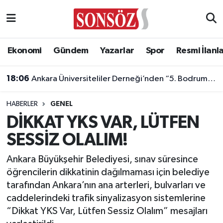
Asayiş
Ankara Nöbetçi Eczaneler
Ekonomi
Gündem
Yazarlar
Spor
Resmi İlanl
Astroloji & Burçlar
Ankara Hava Durumu
18:06
Ankara Üniversiteliler Derneği’nden “5. Bodrum Kahvaltılı Buluşması”
Bilim & Teknoloji
Ankara Namaz Vakitleri
HABERLER
GENEL
Biyografi
Ankara Trafik Yoğunluk Haritası
DİKKAT YKS VAR, LÜTFEN
SESSİZ OLALIM!
Çevre
Süper Lig Puan Durumu ve Fikstür
Ankara Büyükşehir Belediyesi, sınav süresince
Diğer
Tüm Manşetler
öğrencilerin dikkatinin dağılmaması için belediye
tarafından Ankara’nın ana arterleri, bulvarları ve
Dünya
Son Dakika Haberleri
caddelerindeki trafik sinyalizasyon sistemlerine
“Dikkat YKS Var, Lütfen Sessiz Olalım” mesajları
Eğitim
Haber Arşivi