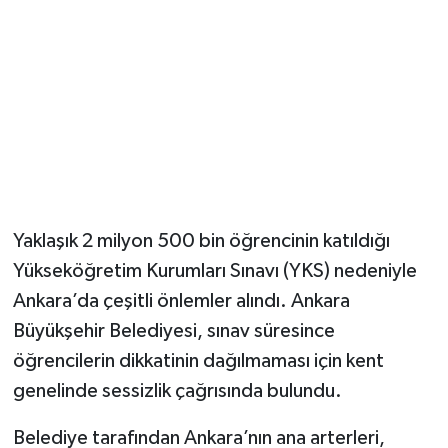
Magazin
Resmi İlanlar
Sağlık
Seri İlan
Yaklaşık 2 milyon 500 bin öğrencinin katıldığı
Siyaset
Yükseköğretim Kurumları Sınavı (YKS) nedeniyle
Ankara’da çeşitli önlemler alındı. Ankara
Sokak Hayvanlarını Sahiplendirme
Büyükşehir Belediyesi, sınav süresince
Sonsöz Özel
öğrencilerin dikkatinin dağılmaması için kent
genelinde sessizlik çağrısında bulundu.
Spor
Belediye tarafından Ankara’nın ana arterleri,