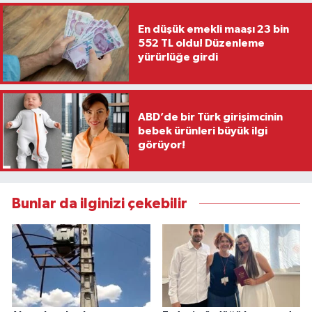
En düşük emekli maaşı 23 bin
552 TL oldu! Düzenleme
yürürlüğe girdi
ABD’de bir Türk girişimcinin
bebek ürünleri büyük ilgi
görüyor!
Bunlar da ilginizi çekebilir