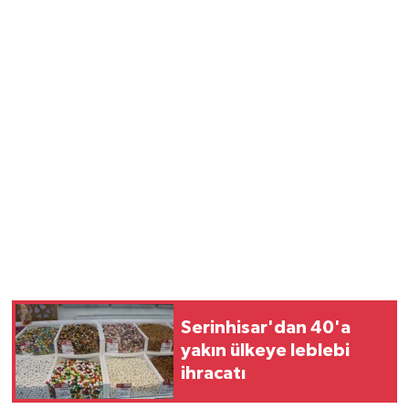
Serinhisar'dan 40'a
yakın ülkeye leblebi
ihracatı