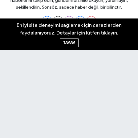
haberlerini takip edin, gündemi bizimle okuyun, yorumlayın,
şekillendirin. Sonsöz, sadece haber değil, bir bilinçtir.
En iyi site deneyimi sağlamak için çerezlerden
faydalanıyoruz. Detaylar için lütfen tıklayın.
Ankara Nöbetçi Eczaneler
TAMAM
Ankara Hava Durumu
Ankara Namaz Vakitleri
Ankara Trafik Yoğunluk Haritası
Puan Durumu ve Fikstür
Tüm Manşetler
Son Dakika Haberleri
Haber Arşivi
Künye
Ekonomi
Gündem
Yazarlar
Spor
Politika
Magazin
Gündem
Asayiş
Sonsöz Özel