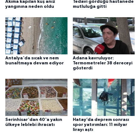
Akıma kapılan kuş anız
Tedavi gördüğü hastanede
yangınına neden oldu
mutluluğa gitti
Antalya'da sıcak ve nem
Adana kavruluyor:
bunaltmaya devam ediyor
Termometreler 38 dereceyi
gösterdi
Serinhisar'dan 40'a yakın
Hatay’da deprem sonrası
ülkeye leblebi ihracatı
spor yatırımları: 11 milyar
lirayı aştı