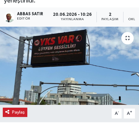
yerleştirildi.
Ekonomi
ABBAS SATIR
20.06.2026 - 10:26
2
EDITÖR
YAYINLANMA
PAYLAŞIM
OKUN
Eleman
Emlak
Gündem
Gurme
Haber
İlçe Haberleri
Paylaş
-
+
A
A
Keşfet
Kültür & Sanat