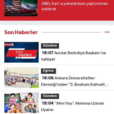
ABD, İran'a yönelik bazı yaptırımları
kaldırdı
Son Haberler
Gündem
18:07
Avcılar Belediye Başkanı'na
tahliye!
Eğitim
18:06
Ankara Üniversiteliler
Derneği’nden “5. Bodrum Kahvaltılı
Buluşması”
Gündem
18:04
“Mini You” Akımına Uzman
Uyarısı