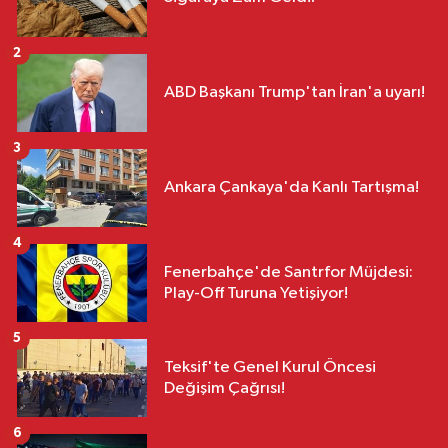
2
ABD Başkanı Trump'tan İran'a uyarı!
3
Ankara Çankaya'da Kanlı Tartışma!
4
Fenerbahçe'de Santrfor Müjdesi:
Play-Off Turuna Yetişiyor!
5
Teksif'te Genel Kurul Öncesi
Değişim Çağrısı!
6