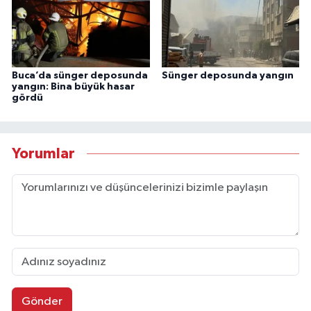
Buca’da sünger deposunda
Sünger deposunda yangın
yangın: Bina büyük hasar
gördü
Yorumlar
Gönder