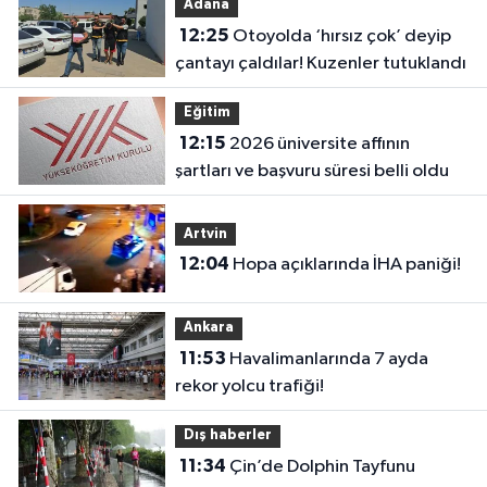
Adana
12:25
Otoyolda ‘hırsız çok’ deyip
çantayı çaldılar! Kuzenler tutuklandı
Eğitim
12:15
2026 üniversite affının
şartları ve başvuru süresi belli oldu
Artvin
12:04
Hopa açıklarında İHA paniği!
Ankara
11:53
Havalimanlarında 7 ayda
rekor yolcu trafiği!
Dış haberler
11:34
Çin’de Dolphin Tayfunu