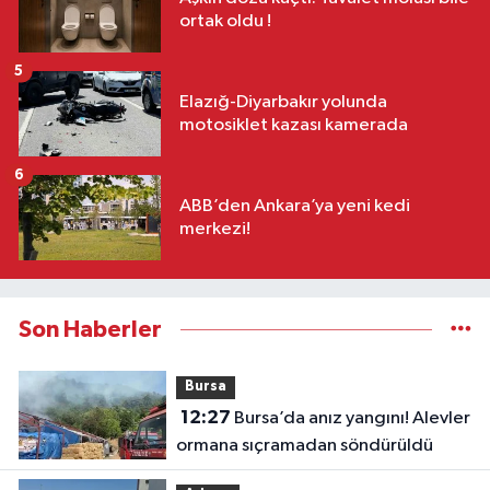
ortak oldu !
5
Elazığ-Diyarbakır yolunda
motosiklet kazası kamerada
6
ABB’den Ankara’ya yeni kedi
merkezi!
Son Haberler
Bursa
12:27
Bursa’da anız yangını! Alevler
ormana sıçramadan söndürüldü