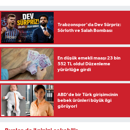
Trabzonspor'da Dev Sürpriz:
Sörloth ve Salah Bombası
En düşük emekli maaşı 23 bin
552 TL oldu! Düzenleme
yürürlüğe girdi
ABD’de bir Türk girişimcinin
bebek ürünleri büyük ilgi
görüyor!