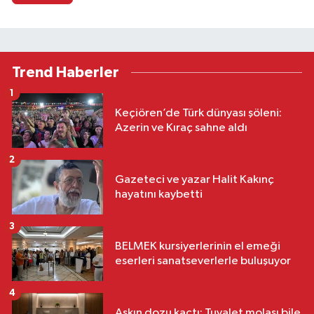
Trend Haberler
1
Keçiören’de Türk dünyası şöleni:
Azerin ve Kıraç sahne aldı
2
Gazeteci ve yazar Halit Kakınç
hayatını kaybetti
3
BELMEK kursiyerlerinin el emeği
eserleri sanatseverlerle buluşuyor
4
Aşkın dozu kaçtı: Tuvalet molası bile