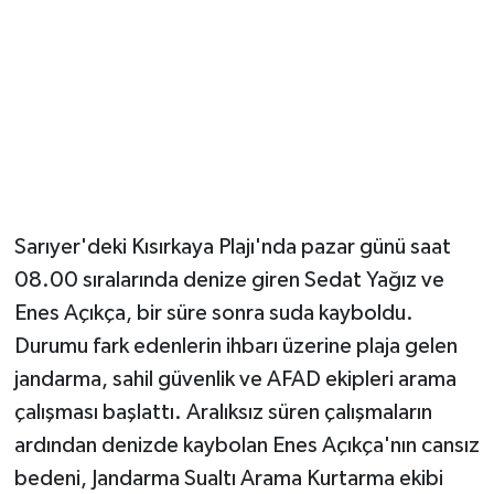
Magazin
Resmi İlanlar
Sağlık
Seri İlan
Sarıyer'deki Kısırkaya Plajı'nda pazar günü saat
Siyaset
08.00 sıralarında denize giren Sedat Yağız ve
Enes Açıkça, bir süre sonra suda kayboldu.
Sokak Hayvanlarını Sahiplendirme
Durumu fark edenlerin ihbarı üzerine plaja gelen
jandarma, sahil güvenlik ve AFAD ekipleri arama
Sonsöz Özel
çalışması başlattı. Aralıksız süren çalışmaların
ardından denizde kaybolan Enes Açıkça'nın cansız
Spor
bedeni, Jandarma Sualtı Arama Kurtarma ekibi