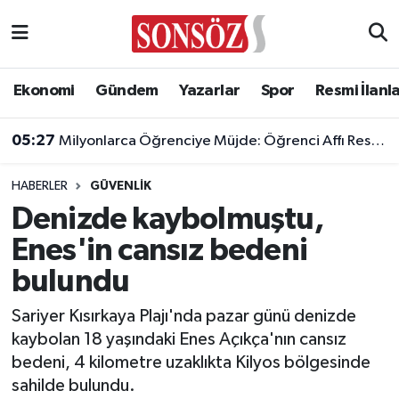
Asayiş
Ankara Nöbetçi Eczaneler
Ekonomi
Gündem
Yazarlar
Spor
Resmi İlanl
Astroloji & Burçlar
Ankara Hava Durumu
05:27
Milyonlarca Öğrenciye Müjde: Öğrenci Affı Resmi Gazete'de Yayımlandı!
Bilim & Teknoloji
Ankara Namaz Vakitleri
HABERLER
GÜVENLIK
Biyografi
Ankara Trafik Yoğunluk Haritası
Denizde kaybolmuştu,
Enes'in cansız bedeni
Çevre
Süper Lig Puan Durumu ve Fikstür
bulundu
Diğer
Tüm Manşetler
Sariyer Kısırkaya Plajı'nda pazar günü denizde
kaybolan 18 yaşındaki Enes Açıkça'nın cansız
Dünya
Son Dakika Haberleri
bedeni, 4 kilometre uzaklıkta Kilyos bölgesinde
sahilde bulundu.
Eğitim
Haber Arşivi