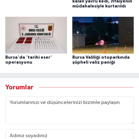
kalan yavru kedi, itfaiyenin
müdahalesiyle kurtarıldı
Bursa'da 'tarihi eser'
Bursa Valiliği otoparkında
operasyonu
şüpheli valiz paniği
Yorumlar