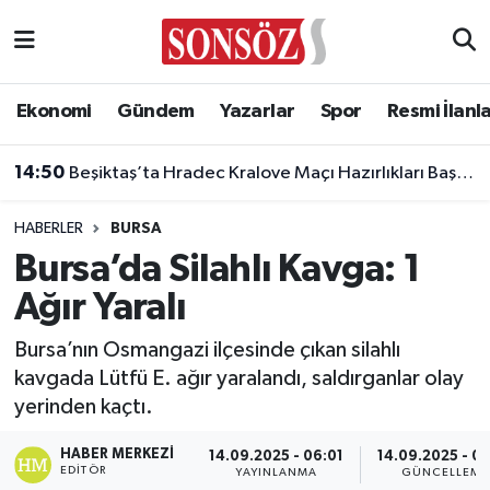
Asayiş
Ankara Nöbetçi Eczaneler
Ekonomi
Gündem
Yazarlar
Spor
Resmi İlanl
Astroloji & Burçlar
Ankara Hava Durumu
14:50
Beşiktaş’ta Hradec Kralove Maçı Hazırlıkları Başladı
Bilim & Teknoloji
Ankara Namaz Vakitleri
HABERLER
BURSA
Biyografi
Ankara Trafik Yoğunluk Haritası
Bursa’da Silahlı Kavga: 1
Ağır Yaralı
Çevre
Süper Lig Puan Durumu ve Fikstür
Bursa’nın Osmangazi ilçesinde çıkan silahlı
Diğer
Tüm Manşetler
kavgada Lütfü E. ağır yaralandı, saldırganlar olay
yerinden kaçtı.
Dünya
Son Dakika Haberleri
HABER MERKEZI
14.09.2025 - 06:01
14.09.2025 - 0
Eğitim
Haber Arşivi
EDITÖR
YAYINLANMA
GÜNCELLEME