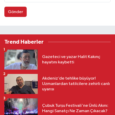
Gönder
Trend Haberler
1
Gazeteci ve yazar Halit Kakınç
hayatını kaybetti
2
Akdeniz’de tehlike büyüyor!
Uzmanlardan tatilcilere zehirli canlı
uyarısı
3
Çubuk Turşu Festivali'ne Ünlü Akını:
Hangi Sanatçı Ne Zaman Çıkacak?