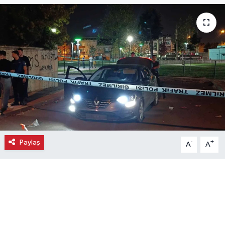
Ekonomi
Eleman
Emlak
Gündem
Gurme
Paylaş
-
+
A
A
Haber
İlçe Haberleri
Keşfet
Kültür & Sanat