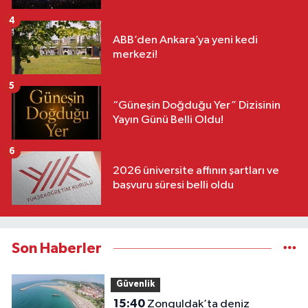
4
ABB’den Ankara’ya yeni kedi
merkezi!
5
“Güneşin Doğduğu Yer” Dizisinin
Yayın Günü Belli Oldu!
6
2026 üniversite affının şartları ve
başvuru süresi belli oldu
Son Haberler
Güvenlik
15:40
Zonguldak’ta deniz