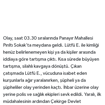
Magazin
Resmi İlanlar
Sağlık
Olay, saat 03.30 sıralarında Panayır Mahallesi
Pırıltı Sokak'ta meydana geldi. Lütfü E. ile kimliği
Seri İlan
henüz belirlenemeyen kişi ya da kişiler arasında
Siyaset
iddiaya göre tartışma çıktı. Kısa sürede büyüyen
tartışma, silahlı kavgaya dönüştü. Çıkan
Sokak Hayvanlarını Sahiplendirme
çatışmada Lütfü E., vücuduna isabet eden
kurşunlarla ağır yaralanırken, şüpheli ya da
Sonsöz Özel
şüpheliler olay yerinden kaçtı. İhbar üzerine olay
yerine polis ve sağlık ekipleri sevk edildi. Yaralı, ilk
Spor
müdahalesinin ardından Çekirge Devlet