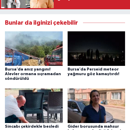
Bunlar da ilginizi çekebilir
Bursa’da anız yangını!
Bursa’da Perseid meteor
Alevler ormana sıçramadan
yağmuru göz kamaştırdı!
söndürüldü
Sincabı çekirdekle besledi
Gider borusunda mahsur