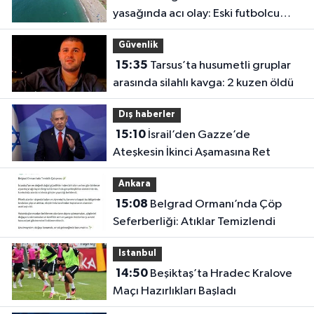
yasağında acı olay: Eski futbolcu
Hakan Ergin hayatını kaybetti
Güvenlik
15:35
Tarsus’ta husumetli gruplar
arasında silahlı kavga: 2 kuzen öldü
Dış haberler
15:10
İsrail’den Gazze’de
Ateşkesin İkinci Aşamasına Ret
Ankara
15:08
Belgrad Ormanı’nda Çöp
Seferberliği: Atıklar Temizlendi
Istanbul
14:50
Beşiktaş’ta Hradec Kralove
Maçı Hazırlıkları Başladı