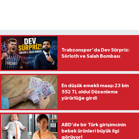
Trabzonspor'da Dev Sürpriz:
Sörloth ve Salah Bombası
En düşük emekli maaşı 23 bin
552 TL oldu! Düzenleme
yürürlüğe girdi
ABD’de bir Türk girişimcinin
bebek ürünleri büyük ilgi
görüyor!