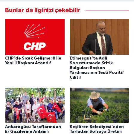
Bunlar da ilginizi çekebilir
CHP'de Sıcak Gelişme: 8 İle
Etimesgut'ta Adli
Yeni İl Başkanı Atandı!
Soruşturmada Kritik
Bulgular: Başkan
Yardımcısının Testi Pozitif
Çıktı!
Ankaragücü Taraftarından
Keçiören Belediyesi'nden
Er Gazilerine Anlamlı
Tarladan Sofraya Üretim