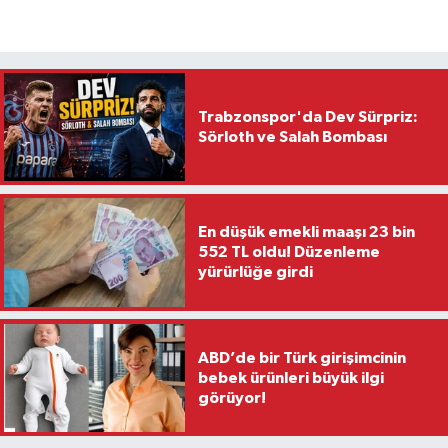
Trabzonspor'da Dev Sürpriz:
Sörloth ve Salah Bombası
En düşük emekli maaşı 23 bin
552 TL oldu! Düzenleme
yürürlüğe girdi
ABD’de bir Türk girişimcinin
bebek ürünleri büyük ilgi
görüyor!