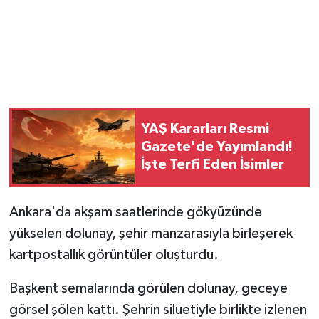
Magazin
Resmi İlanlar
Sağlık
YAŞ Kararları Resmi
Seri İlan
Gazete'de Yayımlandı!
İşte Terfi Eden İsimler
Siyaset
Ankara'da akşam saatlerinde gökyüzünde
Sokak Hayvanlarını Sahiplendirme
yükselen dolunay, şehir manzarasıyla birleşerek
Sonsöz Özel
kartpostallık görüntüler oluşturdu.
Başkent semalarında görülen dolunay, geceye
Spor
görsel şölen kattı. Şehrin siluetiyle birlikte izlenen