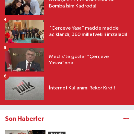
Bomba İsim Kadroda!
4
"Çerçeve Yasa” madde madde
açıklandı, 360 milletvekili imzaladı!
5
Meclis’te gözler “Çerçeve
Yasası”nda
6
İnternet Kullanımı Rekor Kırdı!
Son Haberler