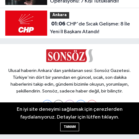
Operasyonu: 7 Kişi Tutuklandı!
Ankara
01:06
CHP'de Sıcak Gelişme: 8 İle
Yeni İl Başkanı Atandı!
Ulusal haberin Ankara'dan yankılanan sesi: Sonsöz Gazetesi.
Türkiye'nin dört bir yanından en güncel, sıcak, son dakika
haberlerini takip edin, gündemi bizimle okuyun, yorumlayın,
şekillendirin. Sonsöz, sadece haber değil, bir bilinçtir.
En iyi site deneyimi sağlamak için çerezlerden
faydalanıyoruz. Detaylar için lütfen tıklayın.
Ankara Nöbetçi Eczaneler
TAMAM
Ankara Hava Durumu
Ankara Namaz Vakitleri