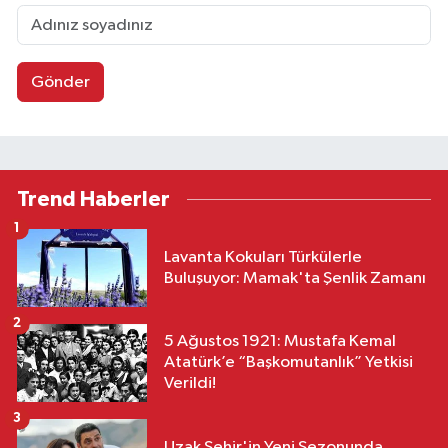
Gönder
Trend Haberler
1
Lavanta Kokuları Türkülerle
Buluşuyor: Mamak'ta Şenlik Zamanı
2
5 Ağustos 1921: Mustafa Kemal
Atatürk’e “Başkomutanlık” Yetkisi
Verildi!
3
Uzak Şehir'in Yeni Sezonunda