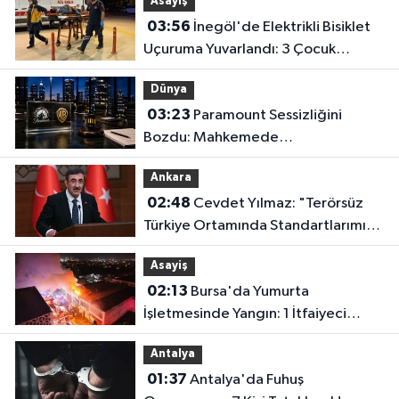
Asayiş
03:56
İnegöl'de Elektrikli Bisiklet
Uçuruma Yuvarlandı: 3 Çocuk
Yaralandı!
Dünya
03:23
Paramount Sessizliğini
Bozdu: Mahkemede
Kazanacağımıza İnanıyoruz!
Ankara
02:48
Cevdet Yılmaz: "Terörsüz
Türkiye Ortamında Standartlarımızı
Yükselteceğiz"
Asayiş
02:13
Bursa'da Yumurta
İşletmesinde Yangın: 1 İtfaiyeci
Dumandan Etkilendi
Antalya
01:37
Antalya'da Fuhuş