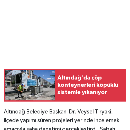
Magazin
Resmi İlanlar
Sağlık
Seri İlan
Siyaset
Altındağ'da çöp
konteynerleri köpüklü
Sokak Hayvanlarını Sahiplendirme
sistemle yıkanıyor
Sonsöz Özel
Altındağ Belediye Başkanı Dr. Veysel Tiryaki,
Spor
ilçede yapımı süren projeleri yerinde incelemek
amacıyla saha denetimi gerçekleştirdi. Sabah