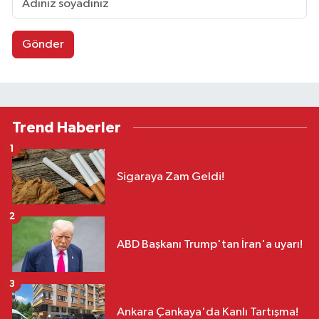
Gönder
Trend Haberler
1
Sigaraya Zam Geldi!
2
ABD Başkanı Trump'tan İran'a uyarı!
3
Ankara Çankaya'da Kanlı Tartışma!