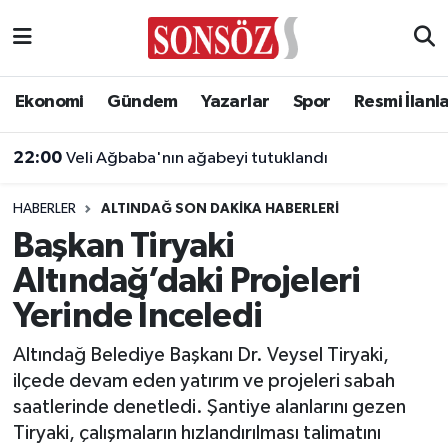
Asayiş
Ankara Nöbetçi Eczaneler
Ekonomi
Gündem
Yazarlar
Spor
Resmi İlanl
Astroloji & Burçlar
Ankara Hava Durumu
22:00
Veli Ağbaba'nın ağabeyi tutuklandı
Bilim & Teknoloji
Ankara Namaz Vakitleri
HABERLER
ALTINDAĞ SON DAKIKA HABERLERI
Biyografi
Ankara Trafik Yoğunluk Haritası
Başkan Tiryaki
Altındağ’daki Projeleri
Çevre
Süper Lig Puan Durumu ve Fikstür
Yerinde İnceledi
Diğer
Tüm Manşetler
Altındağ Belediye Başkanı Dr. Veysel Tiryaki,
ilçede devam eden yatırım ve projeleri sabah
Dünya
Son Dakika Haberleri
saatlerinde denetledi. Şantiye alanlarını gezen
Tiryaki, çalışmaların hızlandırılması talimatını
Eğitim
Haber Arşivi