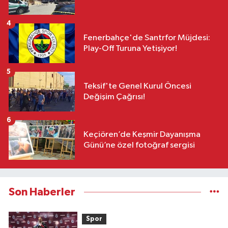
4
Fenerbahçe'de Santrfor Müjdesi:
Play-Off Turuna Yetişiyor!
5
Teksif'te Genel Kurul Öncesi
Değişim Çağrısı!
6
Keçiören’de Keşmir Dayanışma
Günü’ne özel fotoğraf sergisi
Son Haberler
Spor