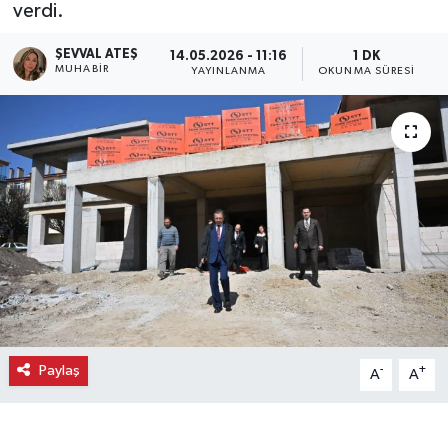
verdi.
Ekonomi
ŞEVVAL ATEŞ
14.05.2026 - 11:16
1 DK
MUHABIR
YAYINLANMA
OKUNMA SÜRESI
Eleman
Emlak
Gündem
Gurme
Haber
İlçe Haberleri
Paylaş
-
+
A
A
Keşfet
Kültür & Sanat