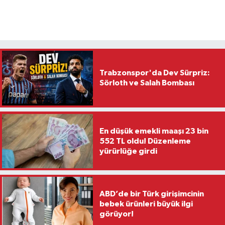
Trabzonspor'da Dev Sürpriz:
Sörloth ve Salah Bombası
En düşük emekli maaşı 23 bin
552 TL oldu! Düzenleme
yürürlüğe girdi
ABD’de bir Türk girişimcinin
bebek ürünleri büyük ilgi
görüyor!