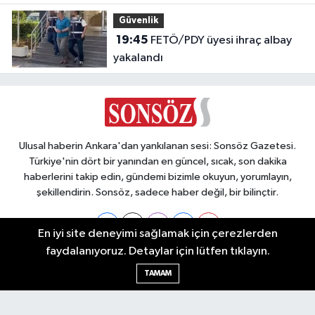
Güvenlik
19:45
FETÖ/PDY üyesi ihraç albay
yakalandı
Ulusal haberin Ankara'dan yankılanan sesi: Sonsöz Gazetesi.
Türkiye'nin dört bir yanından en güncel, sıcak, son dakika
haberlerini takip edin, gündemi bizimle okuyun, yorumlayın,
şekillendirin. Sonsöz, sadece haber değil, bir bilinçtir.
En iyi site deneyimi sağlamak için çerezlerden
faydalanıyoruz. Detaylar için lütfen tıklayın.
Ankara Nöbetçi Eczaneler
TAMAM
Ankara Hava Durumu
Ankara Namaz Vakitleri
Ankara Trafik Yoğunluk Haritası