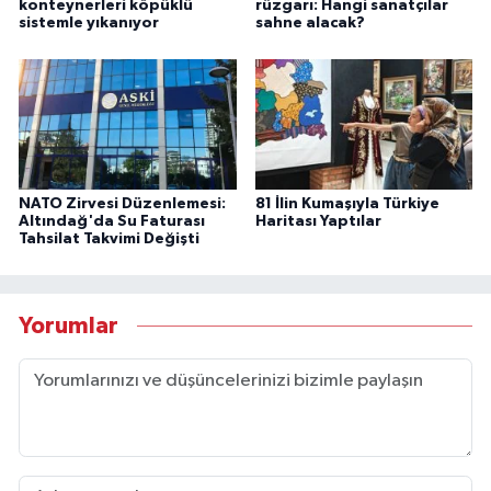
konteynerleri köpüklü
rüzgarı: Hangi sanatçılar
sistemle yıkanıyor
sahne alacak?
NATO Zirvesi Düzenlemesi:
81 İlin Kumaşıyla Türkiye
Altındağ'da Su Faturası
Haritası Yaptılar
Tahsilat Takvimi Değişti
Yorumlar