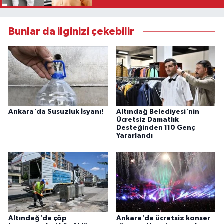
Bunlar da ilginizi çekebilir
Ankara'da Susuzluk İsyanı!
Altındağ Belediyesi'nin
Ücretsiz Damatlık
Desteğinden 110 Genç
Yararlandı
Altındağ'da çöp
Ankara'da ücretsiz konser