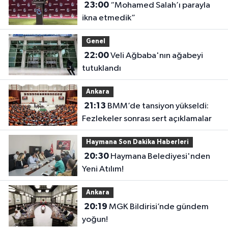
23:00
“Mohamed Salah’ı parayla
ikna etmedik”
Genel
22:00
Veli Ağbaba'nın ağabeyi
tutuklandı
Ankara
21:13
BMM’de tansiyon yükseldi:
Fezlekeler sonrası sert açıklamalar
Haymana Son Dakika Haberleri
20:30
Haymana Belediyesi'nden
Yeni Atılım!
Ankara
20:19
MGK Bildirisi’nde gündem
yoğun!