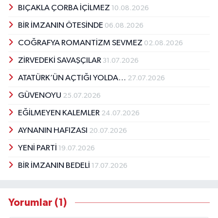
BIÇAKLA ÇORBA İÇİLMEZ
10.08.2026
BİR İMZANIN ÖTESİNDE
06.08.2026
COĞRAFYA ROMANTİZM SEVMEZ
02.08.2026
ZİRVEDEKİ SAVAŞÇILAR
31.07.2026
ATATÜRK’ÜN AÇTIĞI YOLDA…
27.07.2026
GÜVENOYU
25.07.2026
EĞİLMEYEN KALEMLER
24.07.2026
AYNANIN HAFIZASI
20.07.2026
YENİ PARTİ
19.07.2026
BİR İMZANIN BEDELİ
17.07.2026
Yorumlar (1)