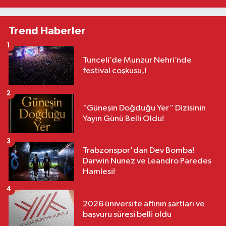
Trend Haberler
1
Tunceli’de Munzur Nehri’nde
festival coşkusu,!
2
“Güneşin Doğduğu Yer” Dizisinin
Yayın Günü Belli Oldu!
3
Trabzonspor'dan Dev Bomba!
Darwin Nunez ve Leandro Paredes
Hamlesi!
4
2026 üniversite affının şartları ve
başvuru süresi belli oldu