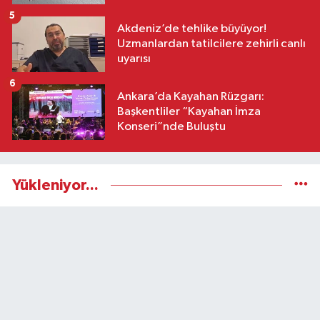
5
Akdeniz’de tehlike büyüyor!
Uzmanlardan tatilcilere zehirli canlı
uyarısı
6
Ankara’da Kayahan Rüzgarı:
Başkentliler “Kayahan İmza
Konseri”nde Buluştu
Yükleniyor...