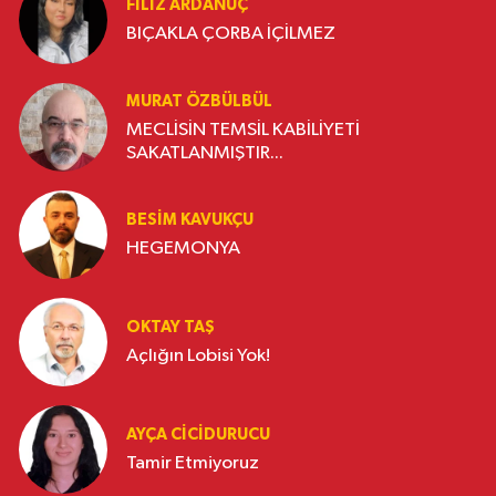
FILIZ ARDANUÇ
BIÇAKLA ÇORBA İÇİLMEZ
MURAT ÖZBÜLBÜL
MECLİSİN TEMSİL KABİLİYETİ
SAKATLANMIŞTIR...
BESIM KAVUKÇU
HEGEMONYA
OKTAY TAŞ
Açlığın Lobisi Yok!
AYÇA CICIDURUCU
Tamir Etmiyoruz