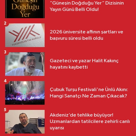
“Güneşin Doğduğu Yer” Dizisinin
Yayın Günü Belli Oldu!
2
2026 üniversite affının şartları ve
başvuru süresi belli oldu
3
Gazeteci ve yazar Halit Kakınç
hayatını kaybetti
4
Çubuk Turşu Festivali'ne Ünlü Akını:
Hangi Sanatçı Ne Zaman Çıkacak?
5
Akdeniz’de tehlike büyüyor!
Uzmanlardan tatilcilere zehirli canlı
uyarısı