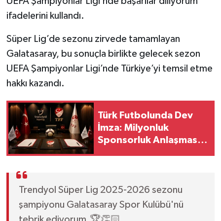
UEFA Şampiyonlar Ligi’nde başarılar diliyorum”
Vasıta
ifadelerini kullandı.
Yaşam
Süper Lig’de sezonu zirvede tamamlayan
Galatasaray, bu sonuçla birlikte gelecek sezon
UEFA Şampiyonlar Ligi’nde Türkiye’yi temsil etme
hakkı kazandı.
Türk Futbolunda Dev
İmza: Milyonluk
Sponsorluk Anlaşması
Uzatıldı!
Trendyol Süper Lig 2025-2026 sezonu
şampiyonu Galatasaray Spor Kulübü'nü
tebrik ediyorum.🏆👏🏻