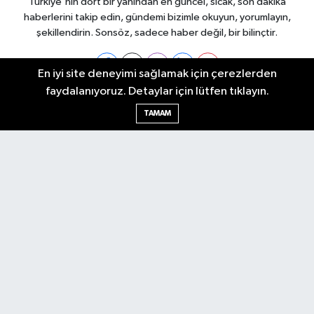
Türkiye'nin dört bir yanından en güncel, sıcak, son dakika
haberlerini takip edin, gündemi bizimle okuyun, yorumlayın,
şekillendirin. Sonsöz, sadece haber değil, bir bilinçtir.
En iyi site deneyimi sağlamak için çerezlerden
faydalanıyoruz. Detaylar için lütfen tıklayın.
Ankara Nöbetçi Eczaneler
TAMAM
Ankara Hava Durumu
Ankara Namaz Vakitleri
Ankara Trafik Yoğunluk Haritası
Puan Durumu ve Fikstür
Tüm Manşetler
Son Dakika Haberleri
Haber Arşivi
Künye
Ekonomi
Gündem
Yazarlar
Spor
Politika
Magazin
Gündem
Asayiş
Sonsöz Özel