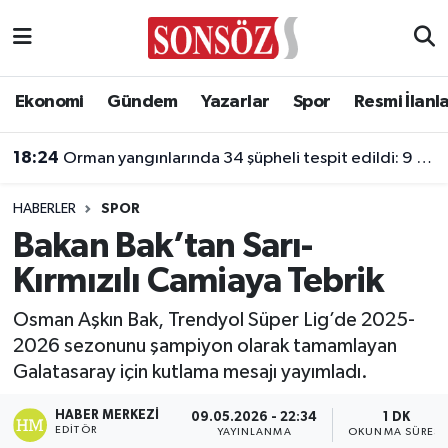
Asayiş
Ankara Nöbetçi Eczaneler
Ekonomi
Gündem
Yazarlar
Spor
Resmi İlanl
Astroloji & Burçlar
Ankara Hava Durumu
18:24
Orman yangınlarında 34 şüpheli tespit edildi: 9 kişi tutuklandı
Bilim & Teknoloji
Ankara Namaz Vakitleri
HABERLER
SPOR
Biyografi
Ankara Trafik Yoğunluk Haritası
Bakan Bak’tan Sarı-
Kırmızılı Camiaya Tebrik
Çevre
Süper Lig Puan Durumu ve Fikstür
Osman Aşkın Bak, Trendyol Süper Lig’de 2025-
Diğer
Tüm Manşetler
2026 sezonunu şampiyon olarak tamamlayan
Galatasaray için kutlama mesajı yayımladı.
Dünya
Son Dakika Haberleri
HABER MERKEZI
09.05.2026 - 22:34
1 DK
Eğitim
Haber Arşivi
EDITÖR
YAYINLANMA
OKUNMA SÜRESI