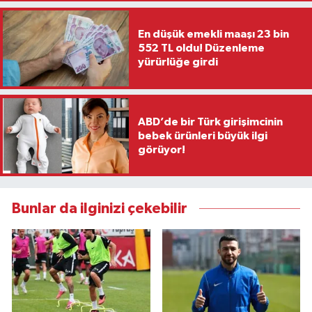
En düşük emekli maaşı 23 bin
552 TL oldu! Düzenleme
yürürlüğe girdi
ABD’de bir Türk girişimcinin
bebek ürünleri büyük ilgi
görüyor!
Bunlar da ilginizi çekebilir