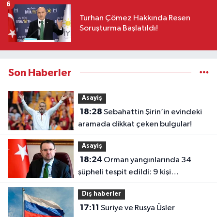
6
Turhan Çömez Hakkında Resen
Soruşturma Başlatıldı!
Son Haberler
Asayiş
18:28
Sebahattin Şirin’in evindeki
aramada dikkat çeken bulgular!
Asayiş
18:24
Orman yangınlarında 34
şüpheli tespit edildi: 9 kişi
tutuklandı
Dış haberler
17:11
Suriye ve Rusya Üsler