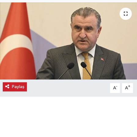
Ekonomi
Eleman
Emlak
Gündem
Gurme
Paylaş
-
+
A
A
Haber
İlçe Haberleri
Keşfet
Kültür & Sanat