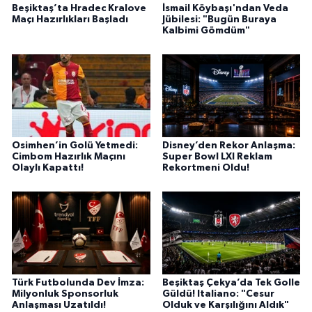
Beşiktaş’ta Hradec Kralove
İsmail Köybaşı'ndan Veda
Maçı Hazırlıkları Başladı
Jübilesi: "Bugün Buraya
Kalbimi Gömdüm"
Osimhen’in Golü Yetmedi:
Disney’den Rekor Anlaşma:
Cimbom Hazırlık Maçını
Super Bowl LXI Reklam
Olaylı Kapattı!
Rekortmeni Oldu!
Türk Futbolunda Dev İmza:
Beşiktaş Çekya’da Tek Golle
Milyonluk Sponsorluk
Güldü! Italiano: "Cesur
Anlaşması Uzatıldı!
Olduk ve Karşılığını Aldık"