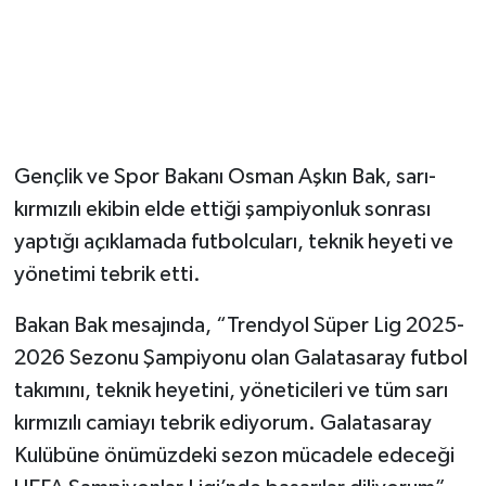
Magazin
Resmi İlanlar
Sağlık
Gençlik ve Spor Bakanı Osman Aşkın Bak, sarı-
kırmızılı ekibin elde ettiği şampiyonluk sonrası
Seri İlan
yaptığı açıklamada futbolcuları, teknik heyeti ve
Siyaset
yönetimi tebrik etti.
Bakan Bak mesajında, “Trendyol Süper Lig 2025-
Sokak Hayvanlarını Sahiplendirme
2026 Sezonu Şampiyonu olan Galatasaray futbol
Sonsöz Özel
takımını, teknik heyetini, yöneticileri ve tüm sarı
kırmızılı camiayı tebrik ediyorum. Galatasaray
Spor
Kulübüne önümüzdeki sezon mücadele edeceği