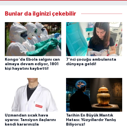
Bunlar da ilginizi çekebilir
Kongo'da Ebola salgını can
7'nci çocuğu ambulansta
almaya devam ediyor, 1801
dünyaya geldi!
kişi hayatını kaybetti!
Uzmandan sıcak hava
Tarihin En Büyük Mantık
uyarısı: Tansiyon ilaçlarını
Hatası: Yüzyıllardır Yanlış
kendi kararınızla
Biliyoruz!