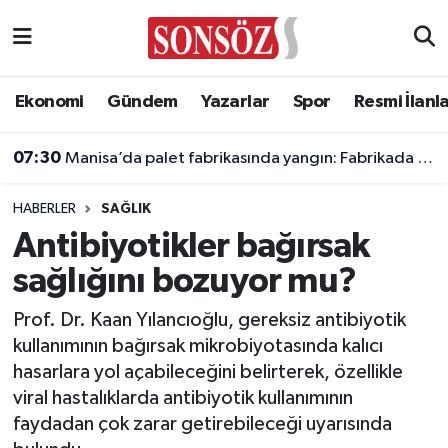
Asayiş
Ankara Nöbetçi Eczaneler
Ekonomi
Gündem
Yazarlar
Spor
Resmi İlanl
Astroloji & Burçlar
Ankara Hava Durumu
07:30
Manisa’da palet fabrikasında yangın: Fabrikada hasar oluştu
Bilim & Teknoloji
Ankara Namaz Vakitleri
HABERLER
SAĞLIK
Biyografi
Ankara Trafik Yoğunluk Haritası
Antibiyotikler bağırsak
sağlığını bozuyor mu?
Çevre
Süper Lig Puan Durumu ve Fikstür
Prof. Dr. Kaan Yılancıoğlu, gereksiz antibiyotik
Diğer
Tüm Manşetler
kullanımının bağırsak mikrobiyotasında kalıcı
hasarlara yol açabileceğini belirterek, özellikle
Dünya
Son Dakika Haberleri
viral hastalıklarda antibiyotik kullanımının
faydadan çok zarar getirebileceği uyarısında
Eğitim
Haber Arşivi