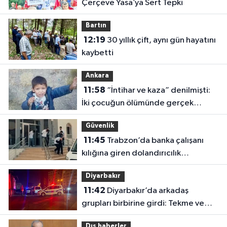
Çerçeve Yasa’ya Sert Tepki
Bartın
12:19
30 yıllık çift, aynı gün hayatını
kaybetti
Ankara
11:58
“İntihar ve kaza” denilmişti:
İki çocuğun ölümünde gerçek
ortaya çıktı!
Güvenlik
11:45
Trabzon’da banka çalışanı
kılığına giren dolandırıcılık
şebekesine operasyon: 5 tutuklama
Diyarbakır
11:42
Diyarbakır’da arkadaş
grupları birbirine girdi: Tekme ve
yumruklar havada uçuştu
Dış haberler