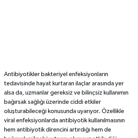
Magazin
Resmi İlanlar
Sağlık
Seri İlan
Antibiyotikler bakteriyel enfeksiyonların
Siyaset
tedavisinde hayat kurtaran ilaçlar arasında yer
alsa da, uzmanlar gereksiz ve bilinçsiz kullanımın
Sokak Hayvanlarını Sahiplendirme
bağırsak sağlığı üzerinde ciddi etkiler
Sonsöz Özel
oluşturabileceği konusunda uyarıyor. Özellikle
viral enfeksiyonlarda antibiyotik kullanılmasının
Spor
hem antibiyotik direncini artırdığı hem de