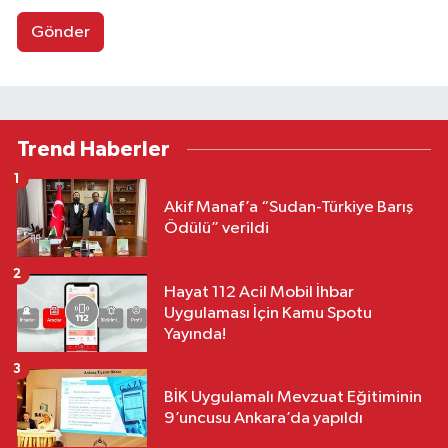
Gönder
Trend Haberler
1
Akif Manaf’a “Sudan-Türkiye Barış
Ödülü” verildi
2
Hayat 112 Acil Mobil İhbar
Uygulaması İçin Kamu Spotu
Yayında!
3
BİK Uygulamalı Mevzuat Eğitiminin
9’uncusu Ankara’da yapıldı