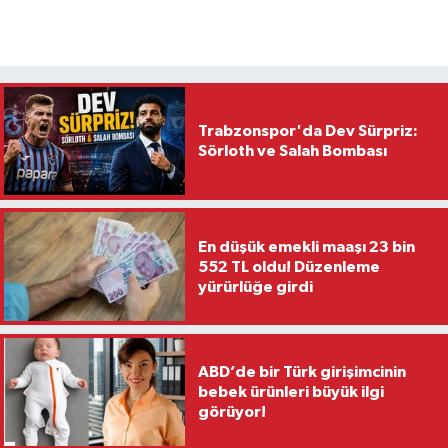
Trabzonspor'da Dev Sürpriz:
Sörloth ve Salah Bombası
En düşük emekli maaşı 23 bin
552 TL oldu! Düzenleme
yürürlüğe girdi
ABD’de bir Türk girişimcinin
bebek ürünleri büyük ilgi
görüyor!