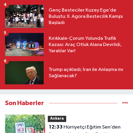
4
Genç Besteciler Kuzey Ege’de
Buluştu: II. Agora Bestecilik Kampı
Başladı
5
Kırıkkale-Çorum Yolunda Trafik
Kazası: Araç Otluk Alana Devrildi,
Yaralılar Var!
6
Trump açıkladı; İran ile Anlaşma mı
Sağlanacak?
Son Haberler
Ankara
12:33
Hürriyetçi Eğitim Sen’den