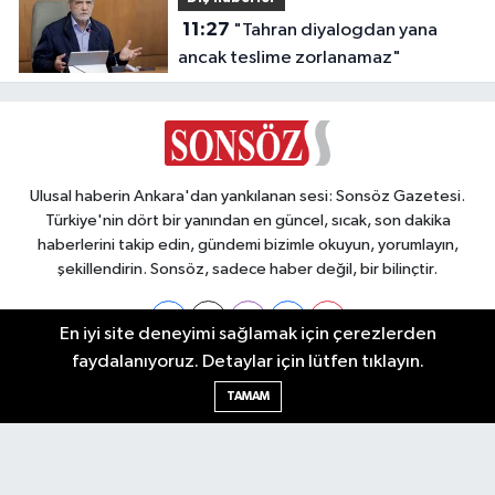
11:27
"Tahran diyalogdan yana
ancak teslime zorlanamaz"
Ulusal haberin Ankara'dan yankılanan sesi: Sonsöz Gazetesi.
Türkiye'nin dört bir yanından en güncel, sıcak, son dakika
haberlerini takip edin, gündemi bizimle okuyun, yorumlayın,
şekillendirin. Sonsöz, sadece haber değil, bir bilinçtir.
En iyi site deneyimi sağlamak için çerezlerden
faydalanıyoruz. Detaylar için lütfen tıklayın.
Ankara Nöbetçi Eczaneler
TAMAM
Ankara Hava Durumu
Ankara Namaz Vakitleri
Ankara Trafik Yoğunluk Haritası
Puan Durumu ve Fikstür