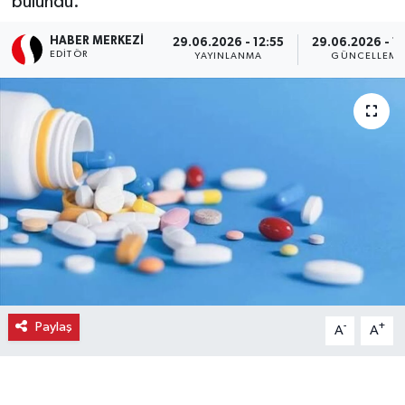
bulundu.
Ekonomi
HABER MERKEZI
29.06.2026 - 12:55
29.06.2026 - 12
EDITÖR
YAYINLANMA
GÜNCELLEME
Eleman
Emlak
Gündem
Gurme
Haber
İlçe Haberleri
Paylaş
-
+
A
A
Keşfet
Kültür & Sanat