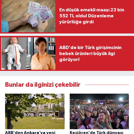
En düşük emekli maaşı 23 bin
552 TL oldu! Düzenleme
yürürlüğe girdi
ABD’de bir Türk girişimcinin
bebek ürünleri büyük ilgi
görüyor!
Bunlar da ilginizi çekebilir
ABB’den Ankara’ya yeni
Keçiören’de Türk dünyası