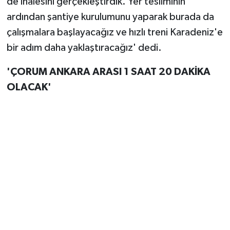
de ihalesini gerçekleştirdik. Yer tesliminin
Vasıta
ardından şantiye kurulumunu yaparak burada da
Yaşam
çalışmalara başlayacağız ve hızlı treni Karadeniz'e
bir adım daha yaklaştıracağız' dedi.
'ÇORUM ANKARA ARASI 1 SAAT 20 DAKİKA
OLACAK'