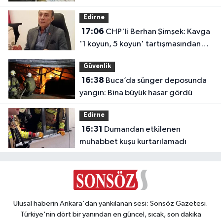
Edirne
17:06
CHP'li Berhan Şimşek: Kavga
'1 koyun, 5 koyun' tartışmasından
çıktı
Güvenlik
16:38
Buca’da sünger deposunda
yangın: Bina büyük hasar gördü
Edirne
16:31
Dumandan etkilenen
muhabbet kuşu kurtarılamadı
Ulusal haberin Ankara'dan yankılanan sesi: Sonsöz Gazetesi.
Türkiye'nin dört bir yanından en güncel, sıcak, son dakika