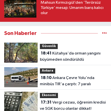
Mahsun Kırmızıgül’den ‘Terörsüz
Türkiye’ mesajı: Umarım barış kalıcı
olur
Son Haberler
Güvenlik
18:41
Kütahya'da orman yangını
büyümeden söndürüldü
Ankara
18:10
Ankara Çevre Yolu'nda
minibüs TIR'a çarptı: 7 yaralı
Ekonomi
17:31
Vergi cezası, öğrenim kredisi
ve SGK borcu olanlar dikkat!