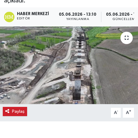
açıkladı.
Ekonomi
HABER MERKEZI
05.06.2026 - 13:10
05.06.2026 - 13
EDITÖR
YAYINLANMA
GÜNCELLEME
Eleman
Emlak
Gündem
Gurme
Haber
İlçe Haberleri
Paylaş
-
+
A
A
Keşfet
Kültür & Sanat