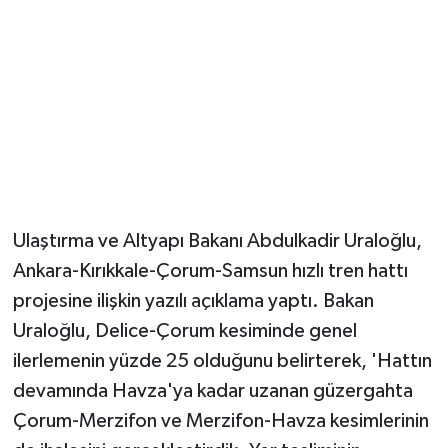
Magazin
Resmi İlanlar
Sağlık
Seri İlan
Ulaştırma ve Altyapı Bakanı Abdulkadir Uraloğlu,
Siyaset
Ankara-Kırıkkale-Çorum-Samsun hızlı tren hattı
projesine ilişkin yazılı açıklama yaptı. Bakan
Sokak Hayvanlarını Sahiplendirme
Uraloğlu, Delice-Çorum kesiminde genel
Sonsöz Özel
ilerlemenin yüzde 25 olduğunu belirterek, 'Hattın
devamında Havza'ya kadar uzanan güzergahta
Spor
Çorum-Merzifon ve Merzifon-Havza kesimlerinin