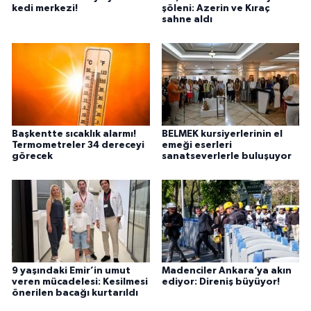
kedi merkezi!
şöleni: Azerin ve Kıraç
sahne aldı
Başkentte sıcaklık alarmı!
BELMEK kursiyerlerinin el
Termometreler 34 dereceyi
emeği eserleri
görecek
sanatseverlerle buluşuyor
9 yaşındaki Emir’in umut
Madenciler Ankara’ya akın
veren mücadelesi: Kesilmesi
ediyor: Direniş büyüyor!
önerilen bacağı kurtarıldı