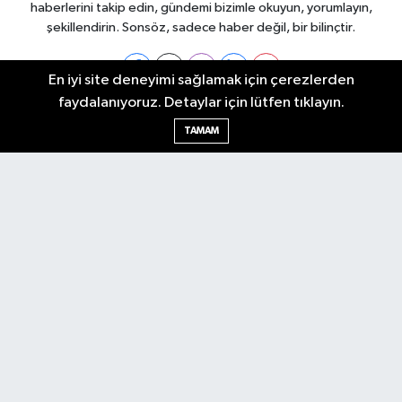
haberlerini takip edin, gündemi bizimle okuyun, yorumlayın,
şekillendirin. Sonsöz, sadece haber değil, bir bilinçtir.
En iyi site deneyimi sağlamak için çerezlerden
faydalanıyoruz. Detaylar için lütfen tıklayın.
Ankara Nöbetçi Eczaneler
TAMAM
Ankara Hava Durumu
Ankara Namaz Vakitleri
Ankara Trafik Yoğunluk Haritası
Puan Durumu ve Fikstür
Tüm Manşetler
Son Dakika Haberleri
Haber Arşivi
Künye
Ekonomi
Gündem
Yazarlar
Spor
Politika
Magazin
Gündem
Asayiş
Sonsöz Özel