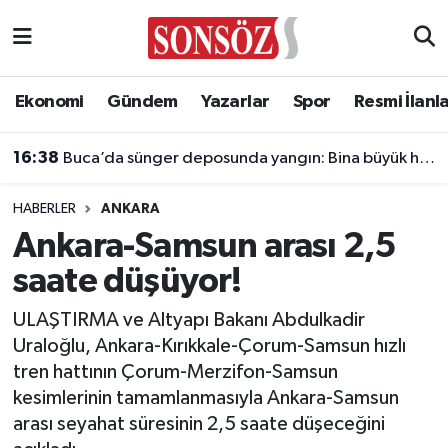
Asayiş
Ankara Nöbetçi Eczaneler
Ekonomi
Gündem
Yazarlar
Spor
Resmi İlanl
Astroloji & Burçlar
Ankara Hava Durumu
16:38
Buca’da sünger deposunda yangın: Bina büyük hasar gördü
Bilim & Teknoloji
Ankara Namaz Vakitleri
HABERLER
ANKARA
Biyografi
Ankara Trafik Yoğunluk Haritası
Ankara-Samsun arası 2,5
saate düşüyor!
Çevre
Süper Lig Puan Durumu ve Fikstür
ULAŞTIRMA ve Altyapı Bakanı Abdulkadir
Diğer
Tüm Manşetler
Uraloğlu, Ankara-Kırıkkale-Çorum-Samsun hızlı
tren hattının Çorum-Merzifon-Samsun
Dünya
Son Dakika Haberleri
kesimlerinin tamamlanmasıyla Ankara-Samsun
arası seyahat süresinin 2,5 saate düşeceğini
Eğitim
Haber Arşivi