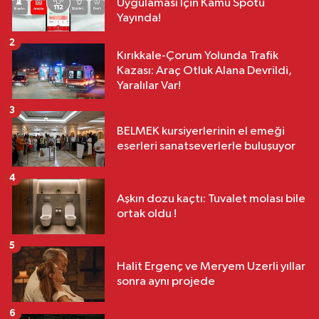
Uygulaması İçin Kamu Spotu
Yayında!
2
Kırıkkale-Çorum Yolunda Trafik
Kazası: Araç Otluk Alana Devrildi,
Yaralılar Var!
3
BELMEK kursiyerlerinin el emeği
eserleri sanatseverlerle buluşuyor
4
Aşkın dozu kaçtı: Tuvalet molası bile
ortak oldu !
5
Halit Ergenç ve Meryem Uzerli yıllar
sonra aynı projede
6