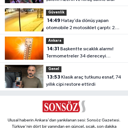
Güvenlik
14:49
Hatay’da dönüş yapan
otomobile 2 motosiklet çarptı: 2
yaralı
Ankara
14:31
Başkentte sıcaklık alarmı!
Termometreler 34 dereceyi
görecek
Genel
13:53
Klasik araç tutkunu esnaf, 74
yıllık cipi restore ettirdi
Ulusal haberin Ankara'dan yankılanan sesi: Sonsöz Gazetesi.
Türkiye'nin dört bir yanından en güncel, sıcak, son dakika