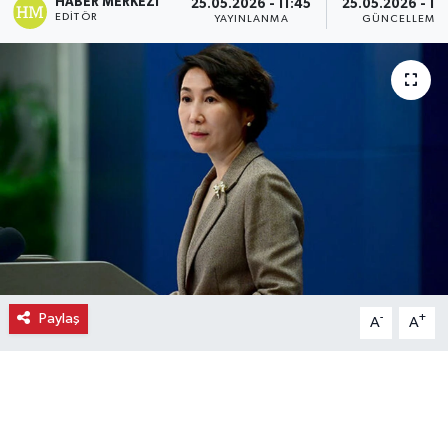
HABER MERKEZI
25.05.2026 - 11:45
25.05.2026 - 11
EDITÖR
YAYINLANMA
GÜNCELLEME
Ekonomi
Eleman
Emlak
Gündem
Gurme
Haber
Paylaş
-
+
A
A
İlçe Haberleri
Keşfet
Kültür & Sanat