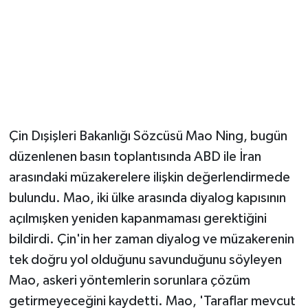
Magazin
Resmi İlanlar
Sağlık
Çin Dışişleri Bakanlığı Sözcüsü Mao Ning, bugün
Seri İlan
düzenlenen basın toplantısında ABD ile İran
Siyaset
arasındaki müzakerelere ilişkin değerlendirmede
bulundu. Mao, iki ülke arasında diyalog kapısının
Sokak Hayvanlarını Sahiplendirme
açılmışken yeniden kapanmaması gerektiğini
bildirdi. Çin'in her zaman diyalog ve müzakerenin
Sonsöz Özel
tek doğru yol olduğunu savunduğunu söyleyen
Spor
Mao, askeri yöntemlerin sorunlara çözüm
getirmeyeceğini kaydetti. Mao, 'Taraflar mevcut