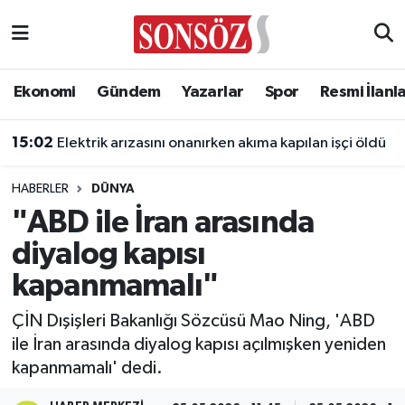
Asayiş
Ankara Nöbetçi Eczaneler
Ekonomi
Gündem
Yazarlar
Spor
Resmi İlanl
Astroloji & Burçlar
Ankara Hava Durumu
15:02
Elektrik arızasını onanırken akıma kapılan işçi öldü
Bilim & Teknoloji
Ankara Namaz Vakitleri
HABERLER
DÜNYA
Biyografi
Ankara Trafik Yoğunluk Haritası
"ABD ile İran arasında
diyalog kapısı
Çevre
Süper Lig Puan Durumu ve Fikstür
kapanmamalı"
Diğer
Tüm Manşetler
ÇİN Dışişleri Bakanlığı Sözcüsü Mao Ning, 'ABD
ile İran arasında diyalog kapısı açılmışken yeniden
Dünya
Son Dakika Haberleri
kapanmamalı' dedi.
Eğitim
Haber Arşivi