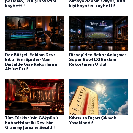
patlama, iki kişi hayatını
almaya devam ediyor, 1801
kaybetti!
kişi hayatını kaybetti!
Dev Bütçeli Reklam Devri
Disney’den Rekor Anlaşma:
Bitti: Yeni Spider-Man
Super Bowl LXI Reklam
Dijitalde Gişe Rekorlarını
Rekortmeni Oldu!
Altüst Etti!
Tüm Türkiye’nin Göğsünü
Kıbrıs'ta Dışarı Çıkmak
Kabarttılar: İki Dev İsim
Yasaklandı!
Grammy Jürisine Seçildi!