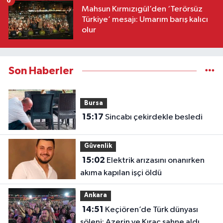
6
Mahsun Kırmızıgül’den ‘Terörsüz
Türkiye’ mesajı: Umarım barış kalıcı
olur
Son Haberler
Bursa
15:17
Sincabı çekirdekle besledi
Güvenlik
15:02
Elektrik arızasını onanırken
akıma kapılan işçi öldü
Ankara
14:51
Keçiören’de Türk dünyası
şöleni: Azerin ve Kıraç sahne aldı