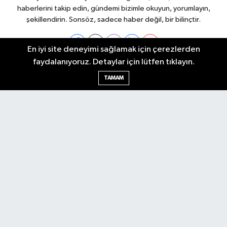
haberlerini takip edin, gündemi bizimle okuyun, yorumlayın,
şekillendirin. Sonsöz, sadece haber değil, bir bilinçtir.
En iyi site deneyimi sağlamak için çerezlerden
faydalanıyoruz. Detaylar için lütfen tıklayın.
Ankara Nöbetçi Eczaneler
TAMAM
Ankara Hava Durumu
Ankara Namaz Vakitleri
Ankara Trafik Yoğunluk Haritası
Puan Durumu ve Fikstür
Tüm Manşetler
Son Dakika Haberleri
Haber Arşivi
Künye
Ekonomi
Gündem
Yazarlar
Spor
Politika
Magazin
Gündem
Asayiş
Sonsöz Özel