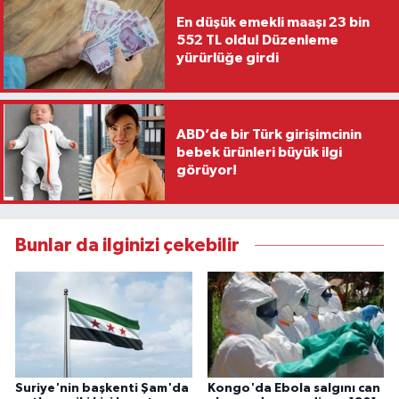
En düşük emekli maaşı 23 bin
552 TL oldu! Düzenleme
yürürlüğe girdi
ABD’de bir Türk girişimcinin
bebek ürünleri büyük ilgi
görüyor!
Bunlar da ilginizi çekebilir
Suriye'nin başkenti Şam'da
Kongo'da Ebola salgını can