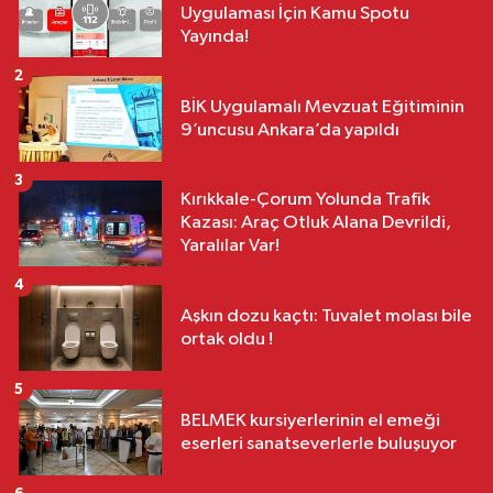
Uygulaması İçin Kamu Spotu
Yayında!
2
BİK Uygulamalı Mevzuat Eğitiminin
9’uncusu Ankara’da yapıldı
3
Kırıkkale-Çorum Yolunda Trafik
Kazası: Araç Otluk Alana Devrildi,
Yaralılar Var!
4
Aşkın dozu kaçtı: Tuvalet molası bile
ortak oldu !
5
BELMEK kursiyerlerinin el emeği
eserleri sanatseverlerle buluşuyor