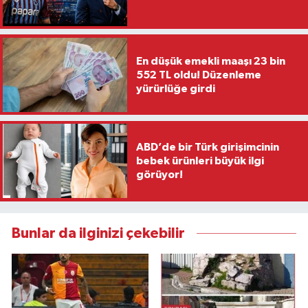
En düşük emekli maaşı 23 bin
552 TL oldu! Düzenleme
yürürlüğe girdi
ABD’de bir Türk girişimcinin
bebek ürünleri büyük ilgi
görüyor!
Bunlar da ilginizi çekebilir