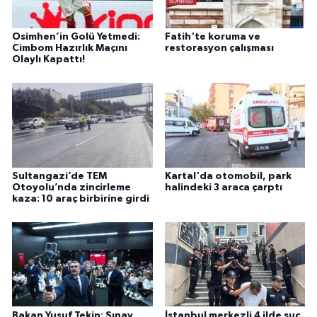
Osimhen’in Golü Yetmedi:
Fatih'te koruma ve
Cimbom Hazırlık Maçını
restorasyon çalışması
Olaylı Kapattı!
Sultangazi’de TEM
Kartal'da otomobil, park
Otoyolu’nda zincirleme
halindeki 3 araca çarptı
kaza: 10 araç birbirine girdi
Bakan Yusuf Tekin: Sınav
İstanbul merkezli 4 ilde suç