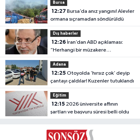
Bursa
12:27
Bursa’da anız yangını! Alevler
ormana sıçramadan söndürüldü
Dış haberler
12:26
İran’dan ABD açıklaması:
“Herhangi bir müzakere
yürütmüyoruz”
Adana
12:25
Otoyolda ‘hırsız çok’ deyip
çantayı çaldılar! Kuzenler tutuklandı
Eğitim
12:15
2026 üniversite affının
şartları ve başvuru süresi belli oldu