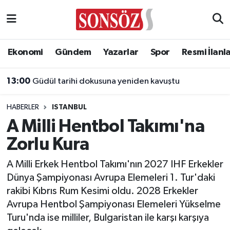
Asayiş
Ankara Nöbetçi Eczaneler
Ekonomi
Gündem
Yazarlar
Spor
Resmi İlanl
Astroloji & Burçlar
Ankara Hava Durumu
13:00
Güdül tarihi dokusuna yeniden kavuştu
Bilim & Teknoloji
Ankara Namaz Vakitleri
HABERLER
ISTANBUL
Biyografi
Ankara Trafik Yoğunluk Haritası
A Milli Hentbol Takımı'na
Zorlu Kura
Çevre
Süper Lig Puan Durumu ve Fikstür
A Milli Erkek Hentbol Takımı'nın 2027 IHF Erkekler
Diğer
Tüm Manşetler
Dünya Şampiyonası Avrupa Elemeleri 1. Tur'daki
rakibi Kıbrıs Rum Kesimi oldu. 2028 Erkekler
Dünya
Son Dakika Haberleri
Avrupa Hentbol Şampiyonası Elemeleri Yükselme
Turu'nda ise milliler, Bulgaristan ile karşı karşıya
Eğitim
Haber Arşivi