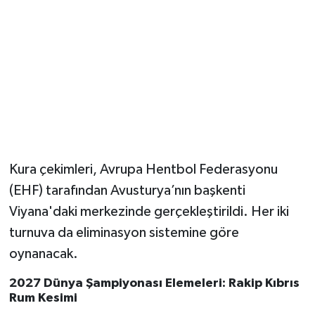
Magazin
Resmi İlanlar
Sağlık
Seri İlan
Kura çekimleri, Avrupa Hentbol Federasyonu
Siyaset
(EHF) tarafından Avusturya’nın başkenti
Viyana'daki merkezinde gerçekleştirildi. Her iki
Sokak Hayvanlarını Sahiplendirme
turnuva da eliminasyon sistemine göre
Sonsöz Özel
oynanacak.
2027 Dünya Şampiyonası Elemeleri: Rakip Kıbrıs
Spor
Rum Kesimi