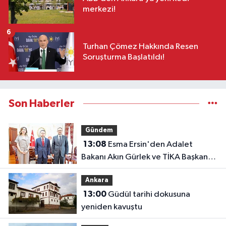
merkezi!
6
Turhan Çömez Hakkında Resen
Soruşturma Başlatıldı!
Son Haberler
Gündem
13:08
Esma Ersin'den Adalet
Bakanı Akın Gürlek ve TİKA Başkanı
Abdullah Eren'e ziyaret
Ankara
13:00
Güdül tarihi dokusuna
yeniden kavuştu