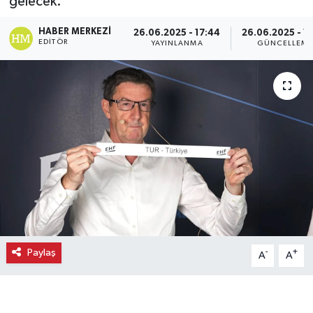
gelecek.
Ekonomi
HABER MERKEZI
26.06.2025 - 17:44
26.06.2025 - 1
EDITÖR
YAYINLANMA
GÜNCELLEM
Eleman
Emlak
Gündem
Gurme
Haber
İlçe Haberleri
Paylaş
-
+
A
A
Keşfet
Kültür & Sanat