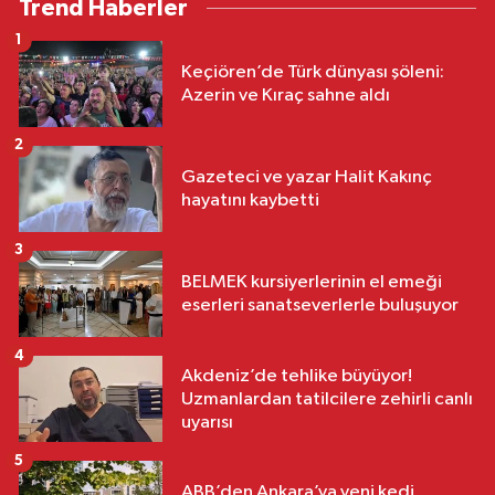
Trend Haberler
1
Keçiören’de Türk dünyası şöleni:
Azerin ve Kıraç sahne aldı
2
Gazeteci ve yazar Halit Kakınç
hayatını kaybetti
3
BELMEK kursiyerlerinin el emeği
eserleri sanatseverlerle buluşuyor
4
Akdeniz’de tehlike büyüyor!
Uzmanlardan tatilcilere zehirli canlı
uyarısı
5
ABB’den Ankara’ya yeni kedi