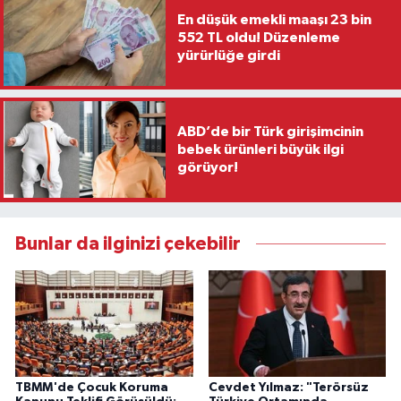
En düşük emekli maaşı 23 bin
552 TL oldu! Düzenleme
yürürlüğe girdi
ABD’de bir Türk girişimcinin
bebek ürünleri büyük ilgi
görüyor!
Bunlar da ilginizi çekebilir
TBMM'de Çocuk Koruma
Cevdet Yılmaz: "Terörsüz