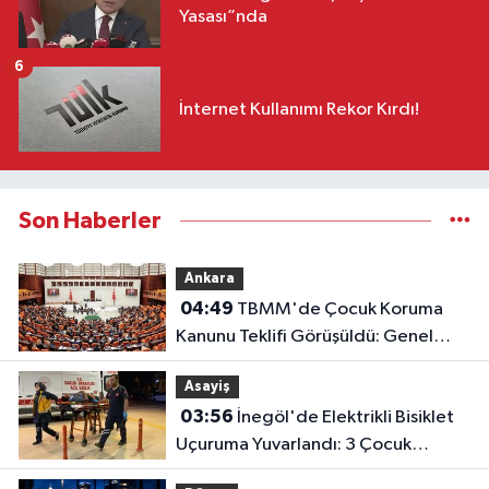
Yasası”nda
6
İnternet Kullanımı Rekor Kırdı!
Son Haberler
Ankara
04:49
TBMM'de Çocuk Koruma
Kanunu Teklifi Görüşüldü: Genel
Kurul Tamamlandı!
Asayiş
03:56
İnegöl'de Elektrikli Bisiklet
Uçuruma Yuvarlandı: 3 Çocuk
Yaralandı!