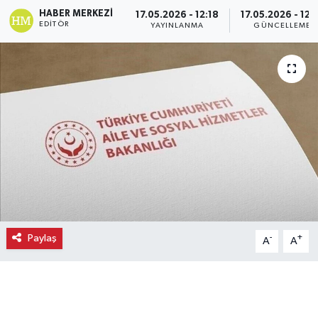
HABER MERKEZI
17.05.2026 - 12:18
17.05.2026 - 12:
Ekonomi
EDITÖR
YAYINLANMA
GÜNCELLEME
Eleman
Emlak
Gündem
Gurme
Haber
Paylaş
-
+
A
A
İlçe Haberleri
Keşfet
Kültür & Sanat