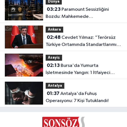
Dünya
03:23
Paramount Sessizliğini
Bozdu: Mahkemede
Kazanacağımıza İnanıyoruz!
Ankara
02:48
Cevdet Yılmaz: "Terörsüz
Türkiye Ortamında Standartlarımızı
Yükselteceğiz"
Asayiş
02:13
Bursa'da Yumurta
İşletmesinde Yangın: 1 İtfaiyeci
Dumandan Etkilendi
Antalya
01:37
Antalya'da Fuhuş
Operasyonu: 7 Kişi Tutuklandı!