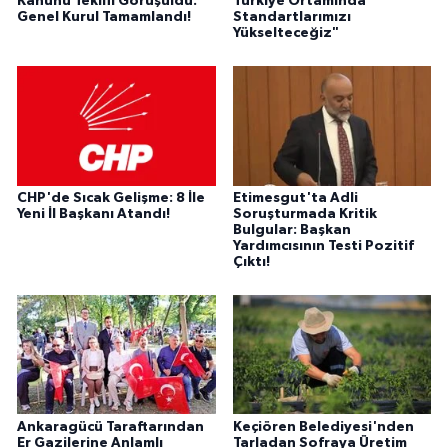
Kanunu Teklifi Görüşüldü:
Türkiye Ortamında
Genel Kurul Tamamlandı!
Standartlarımızı
Yükselteceğiz"
CHP'de Sıcak Gelişme: 8 İle
Etimesgut'ta Adli
Yeni İl Başkanı Atandı!
Soruşturmada Kritik
Bulgular: Başkan
Yardımcısının Testi Pozitif
Çıktı!
Ankaragücü Taraftarından
Keçiören Belediyesi'nden
Er Gazilerine Anlamlı
Tarladan Sofraya Üretim