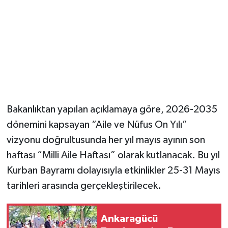
Magazin
Resmi İlanlar
Sağlık
Seri İlan
Bakanlıktan yapılan açıklamaya göre, 2026-2035
dönemini kapsayan “Aile ve Nüfus On Yılı”
Siyaset
vizyonu doğrultusunda her yıl mayıs ayının son
Sokak Hayvanlarını Sahiplendirme
haftası “Milli Aile Haftası” olarak kutlanacak. Bu yıl
Kurban Bayramı dolayısıyla etkinlikler 25-31 Mayıs
Sonsöz Özel
tarihleri arasında gerçekleştirilecek.
Spor
Ankaragücü