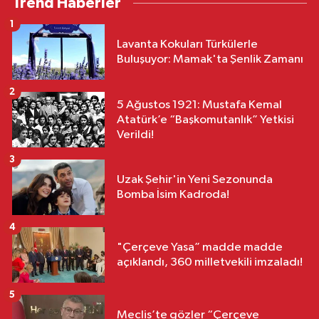
Trend Haberler
1
Lavanta Kokuları Türkülerle
Buluşuyor: Mamak'ta Şenlik Zamanı
2
5 Ağustos 1921: Mustafa Kemal
Atatürk’e “Başkomutanlık” Yetkisi
Verildi!
3
Uzak Şehir'in Yeni Sezonunda
Bomba İsim Kadroda!
4
"Çerçeve Yasa” madde madde
açıklandı, 360 milletvekili imzaladı!
5
Meclis’te gözler “Çerçeve