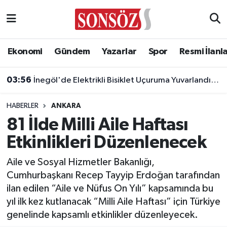
Asayiş
Ankara Nöbetçi Eczaneler
Ekonomi
Gündem
Yazarlar
Spor
Resmi İlanl
Astroloji & Burçlar
Ankara Hava Durumu
03:56
İnegöl'de Elektrikli Bisiklet Uçuruma Yuvarlandı: 3 Çocuk Yaralandı!
Bilim & Teknoloji
Ankara Namaz Vakitleri
HABERLER
ANKARA
Biyografi
Ankara Trafik Yoğunluk Haritası
81 İlde Milli Aile Haftası
Etkinlikleri Düzenlenecek
Çevre
Süper Lig Puan Durumu ve Fikstür
Aile ve Sosyal Hizmetler Bakanlığı,
Diğer
Tüm Manşetler
Cumhurbaşkanı Recep Tayyip Erdoğan tarafından
ilan edilen “Aile ve Nüfus On Yılı” kapsamında bu
Dünya
Son Dakika Haberleri
yıl ilk kez kutlanacak “Milli Aile Haftası” için Türkiye
genelinde kapsamlı etkinlikler düzenleyecek.
Eğitim
Haber Arşivi