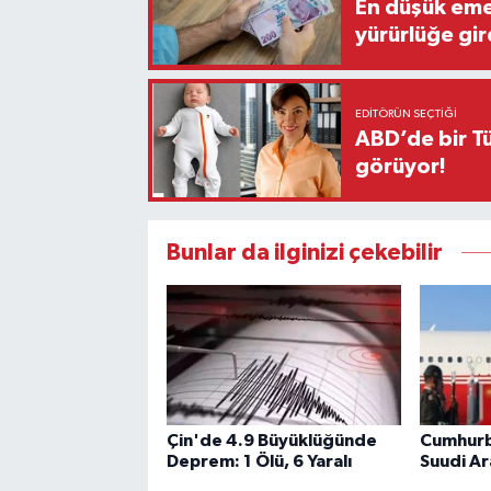
En düşük eme
yürürlüğe gir
EDITÖRÜN SEÇTIĞI
ABD’de bir Tü
görüyor!
Bunlar da ilginizi çekebilir
Çin'de 4.9 Büyüklüğünde
Cumhurb
Deprem: 1 Ölü, 6 Yaralı
Suudi Ar