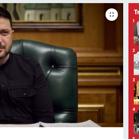
T
1
2
3
4