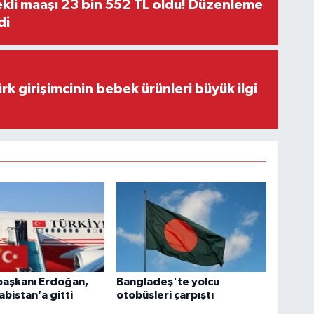
kli maaşı 23 bin 552 TL oldu! Düzenleme
di
rk girişimcinin bebek ürünleri büyük ilgi
aşkanı Erdoğan,
Bangladeş'te yolcu
abistan’a gitti
otobüsleri çarpıştı