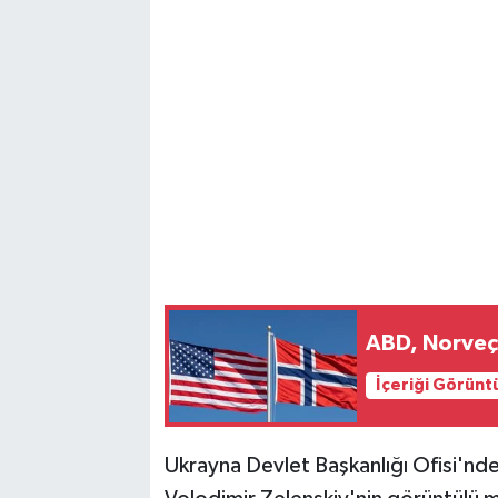
Magazin
Resmi İlanlar
Sağlık
Seri İlan
Siyaset
Sokak Hayvanlarını Sahiplendirme
ABD, Norveç'
İçeriği Görünt
Sonsöz Özel
Spor
Ukrayna Devlet Başkanlığı Ofisi'nde