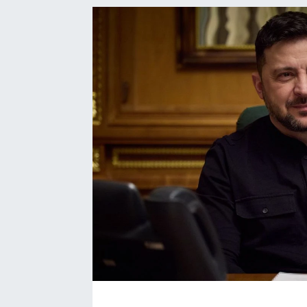
Ekonomi
Eleman
Emlak
Gündem
Gurme
Haber
İlçe Haberleri
Keşfet
Kültür & Sanat