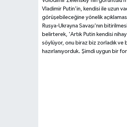
Volodimir Zelenskiy'nin görüntülü 
Vasıta
Vladimir Putin'in, kendisi ile uzun 
Yaşam
görüşebileceğine yönelik açıklaması
Rusya-Ukrayna Savaşı'nın bitirilmes
belirterek, 'Artık Putin kendisi ni
söylüyor, onu biraz biz zorladık v
hazırlanıyorduk. Şimdi uygun bir for