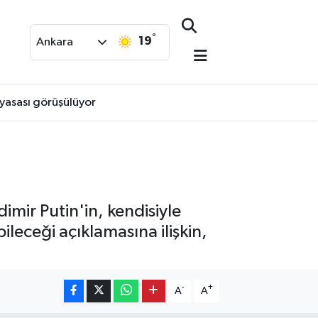
°
19
Ankara
yasası görüşülüyor
mir Putin'in, kendisiyle
leceği açıklamasına ilişkin,
-
+
A
A