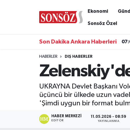
Ekonomi
Gün
Asayiş
Ankara Nöbetçi Eczaneler
Sonsöz Özel
Astroloji & Burçlar
Ankara Hava Durumu
Son Dakika Ankara Haberleri
07:
Bilim & Teknoloji
Ankara Namaz Vakitleri
HABERLER
DIŞ HABERLER
Zelenskiy'de
Biyografi
Ankara Trafik Yoğunluk Haritası
Çevre
Süper Lig Puan Durumu ve Fikstür
UKRAYNA Devlet Başkanı Volod
üçüncü bir ülkede uzun vadeli
Diğer
Tüm Manşetler
'Şimdi uygun bir format bulm
Dünya
Son Dakika Haberleri
HABER MERKEZI
11.05.2026 - 08:59
EDITÖR
YAYINLANMA
Eğitim
Haber Arşivi