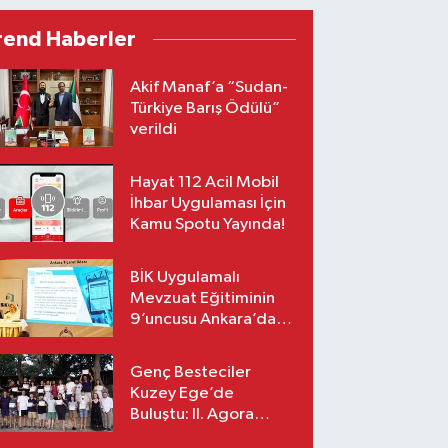
rend Haberler
Akif Manaf’a “Sudan-
Türkiye Barış Ödülü”
verildi
Hayat 112 Acil Mobil
İhbar Uygulaması İçin
Kamu Spotu Yayında!
BİK Uygulamalı
Mevzuat Eğitiminin
9’uncusu Ankara’da
yapıldı
Genç Besteciler
Kuzey Ege’de
Buluştu: II. Agora
Bestecilik Kampı