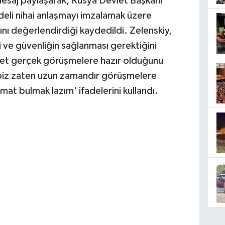
mesaj paylaşarak, Rusya Devlet Başkanı
vadeli nihai anlaşmayı imzalamak üzere
nı değerlendirdiği kaydedildi. Zelenskiy,
i ve güvenliğin sağlanması gerektiğini
hayet gerçek görüşmelere hazır olduğunu
e biz zaten uzun zamandır görüşmelere
mat bulmak lazım' ifadelerini kullandı.