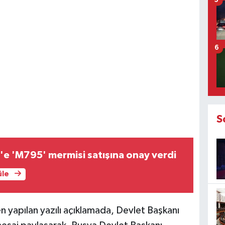
5
6
S
e 'M795' mermisi satışına onay verdi
üle
n yapılan yazılı açıklamada, Devlet Başkanı