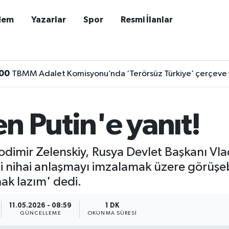
dem
Yazarlar
Spor
Resmi İlanlar
00
TBMM Adalet Komisyonu’nda ‘Terörsüz Türkiye’ çerçeve 
n Putin'e yanıt!
imir Zelenskiy, Rusya Devlet Başkanı Vladi
 nihai anlaşmayı imzalamak üzere görüşebi
ak lazım' dedi.
11.05.2026 - 08:59
1 DK
GÜNCELLEME
OKUNMA SÜRESI