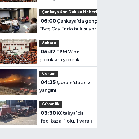
‘Terörsüz Türkiye’
Çankaya Son Dakika Haberleri
çerçeve yasası
06:00
Çankaya’da gençler
görüşülüyor
“Beş Çayı”nda buluşuyor
Ankara
05:37
TBMM’de
çocuklara yönelik
düzenleme
Çorum
04:25
Çorum’da anız
yangını
Güvenlik
03:30
Kütahya'da
ifeci kaza: 1 ölü, 1 yaralı