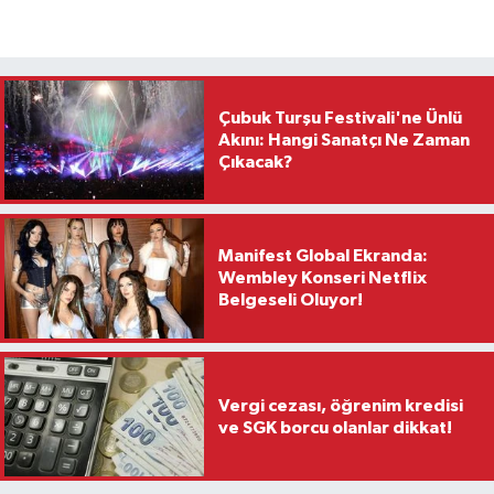
Çubuk Turşu Festivali'ne Ünlü
Akını: Hangi Sanatçı Ne Zaman
Çıkacak?
Manifest Global Ekranda:
Wembley Konseri Netflix
Belgeseli Oluyor!
Vergi cezası, öğrenim kredisi
ve SGK borcu olanlar dikkat!