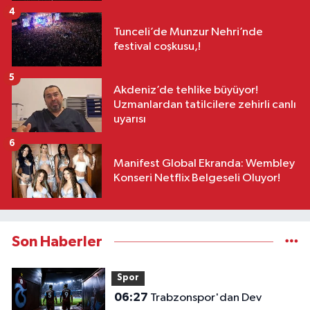
4
Tunceli’de Munzur Nehri’nde
festival coşkusu,!
5
Akdeniz’de tehlike büyüyor!
Uzmanlardan tatilcilere zehirli canlı
uyarısı
6
Manifest Global Ekranda: Wembley
Konseri Netflix Belgeseli Oluyor!
Son Haberler
Spor
06:27
Trabzonspor'dan Dev