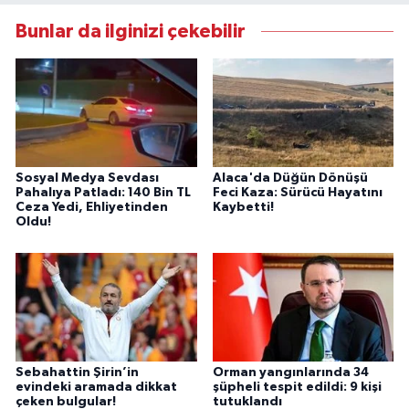
Bunlar da ilginizi çekebilir
Sosyal Medya Sevdası
Alaca'da Düğün Dönüşü
Pahalıya Patladı: 140 Bin TL
Feci Kaza: Sürücü Hayatını
Ceza Yedi, Ehliyetinden
Kaybetti!
Oldu!
Sebahattin Şirin’in
Orman yangınlarında 34
evindeki aramada dikkat
şüpheli tespit edildi: 9 kişi
çeken bulgular!
tutuklandı