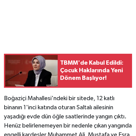
Magazin
Resmi İlanlar
Sağlık
Seri İlan
TBMM'de Kabul Edildi:
Çocuk Haklarında Yeni
Siyaset
Dönem Başlıyor!
Sokak Hayvanlarını Sahiplendirme
Boğaziçi Mahallesi'ndeki bir sitede, 12 katlı
binanın 1'inci katında oturan Saltalı ailesinin
Sonsöz Özel
yaşadığı evde dün öğle saatlerinde yangın çıktı.
Spor
Henüz belirlenemeyen bir nedenle çıkan yangında
engelli kardeşler Muhammet Ali, Mustafa ve Esra