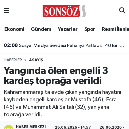
Asayiş
Ankara Nöbetçi Eczaneler
Ekonomi
Gündem
Yazarlar
Spor
Resmi İlanl
Astroloji & Burçlar
Ankara Hava Durumu
02:08
Sosyal Medya Sevdası Pahalıya Patladı: 140 Bin TL Ceza Yedi, Ehliyetinden Oldu!
Bilim & Teknoloji
Ankara Namaz Vakitleri
HABERLER
ASAYIŞ
Biyografi
Ankara Trafik Yoğunluk Haritası
Yangında ölen engelli 3
kardeş toprağa verildi
Çevre
Süper Lig Puan Durumu ve Fikstür
Kahramanmaraş'ta evde çıkan yangında hayatını
Diğer
Tüm Manşetler
kaybeden engelli kardeşler Mustafa (46), Esra
(45) ve Muhammet Ali Saltalı (32), yan yana
Dünya
Son Dakika Haberleri
toprağa verildi.
Eğitim
Haber Arşivi
HABER MERKEZI
26.06.2026 - 14:57
26.06.2026 - 1