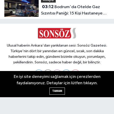
03:12
Bodrum'da Otelde Gaz
Sızıntısı Paniği: 15 Kişi Hastaneye
Kaldırıldı
Ulusal haberin Ankara'dan yankılanan sesi: Sonsöz Gazetesi.
Türkiye'nin dört bir yanından en güncel, sıcak, son dakika
haberlerini takip edin, gündemi bizimle okuyun, yorumlayın,
şekillendirin. Sonsöz, sadece haber değil, bir bilinçtir.
En iyi site deneyimi sağlamak için çerezlerden
faydalanıyoruz. Detaylar için lütfen tıklayın.
Ankara Nöbetçi Eczaneler
TAMAM
Ankara Hava Durumu
Ankara Namaz Vakitleri
Ankara Trafik Yoğunluk Haritası
Puan Durumu ve Fikstür