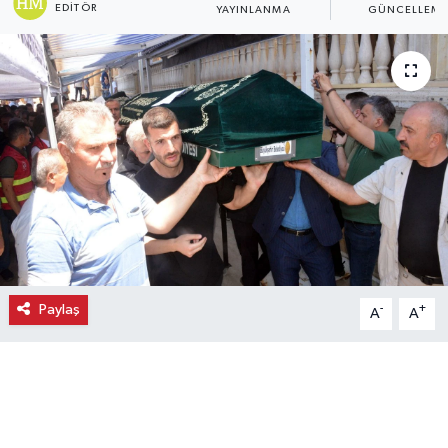
EDITÖR
YAYINLANMA
GÜNCELLEM
Ekonomi
Eleman
Emlak
Gündem
Gurme
Haber
Paylaş
-
+
A
A
İlçe Haberleri
Keşfet
Kültür & Sanat