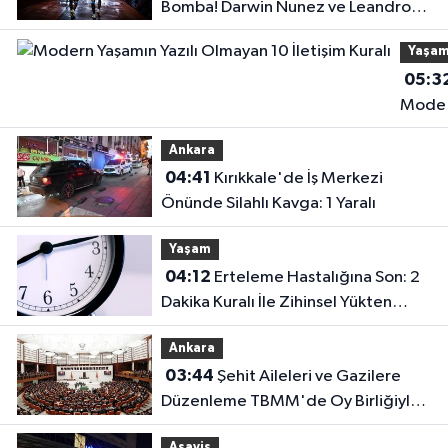
Bomba! Darwin Nunez ve Leandro
Paredes Hamlesi!
Yaşa
05:3
Mode
Yaşam
Ankara
Yazılı
04:41
Kırıkkale'de İş Merkezi
Olmay
Önünde Silahlı Kavga: 1 Yaralı
10
İletişi
Yaşam
Kuralı
04:12
Erteleme Hastalığına Son: 2
Dakika Kuralı İle Zihinsel Yükten
Kurtulun
Ankara
03:44
Şehit Aileleri ve Gazilere
Düzenleme TBMM'de Oy Birliğiyle
Kabul Edildi
Asayiş