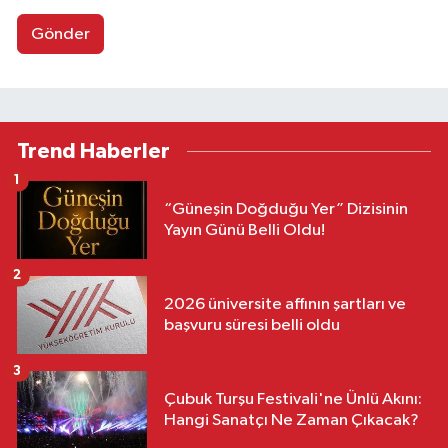
Gönder
Trend Haberler
1
“Güneşin Doğduğu Yer” Dizisinin
Yayın Günü Belli Oldu!
2
2026 üniversite affının şartları ve
başvuru süresi belli oldu
3
Çubuk Turşu Festivali'ne Ünlü Akını:
Hangi Sanatçı Ne Zaman Çıkacak?