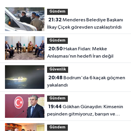
Gündem
21:32
Menderes Belediye Başkanı
İlkay Çiçek görevden uzaklaştırıldı
Gündem
20:50
Hakan Fidan: Mekke
Anlaşması’nın hedefi İran değil
Güvenlik
20:48
Bodrum'da 6 kaçak göçmen
yakalandı
Gündem
19:44
Gökhan Günaydın: Kimsenin
peşinden gitmiyoruz, barışın ve
demokrasinin peşindeyiz
Gündem