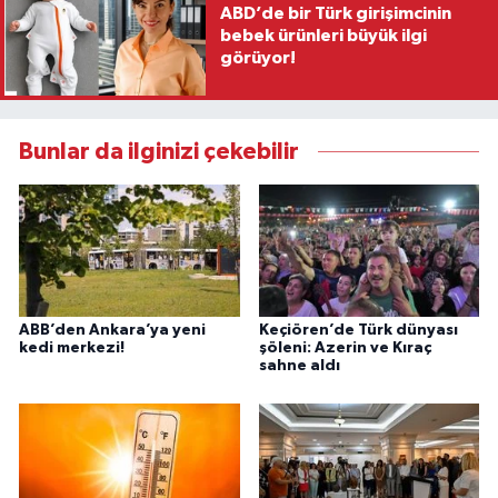
ABD’de bir Türk girişimcinin
bebek ürünleri büyük ilgi
görüyor!
Bunlar da ilginizi çekebilir
ABB’den Ankara’ya yeni
Keçiören’de Türk dünyası
kedi merkezi!
şöleni: Azerin ve Kıraç
sahne aldı