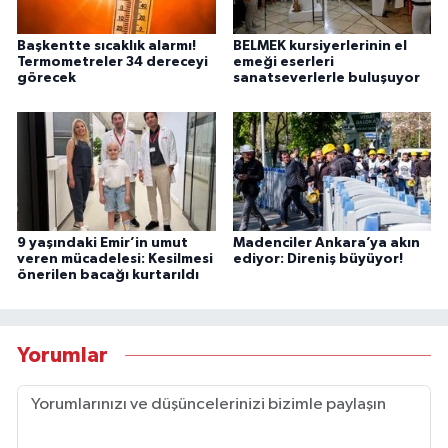
Başkentte sıcaklık alarmı!
BELMEK kursiyerlerinin el
Termometreler 34 dereceyi
emeği eserleri
görecek
sanatseverlerle buluşuyor
9 yaşındaki Emir’in umut
Madenciler Ankara’ya akın
veren mücadelesi: Kesilmesi
ediyor: Direniş büyüyor!
önerilen bacağı kurtarıldı
Yorumlar