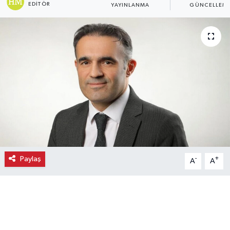
EDITÖR
YAYINLANMA
GÜNCELLEM
Ekonomi
Eleman
Emlak
Gündem
Gurme
Haber
Paylaş
-
+
A
A
İlçe Haberleri
Keşfet
Kültür & Sanat