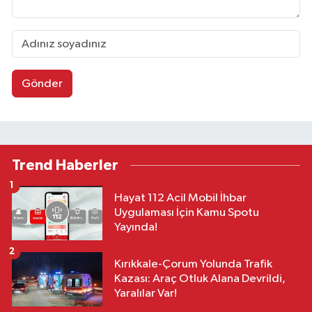
Gönder
Trend Haberler
1
Hayat 112 Acil Mobil İhbar
Uygulaması İçin Kamu Spotu
Yayında!
2
Kırıkkale-Çorum Yolunda Trafik
Kazası: Araç Otluk Alana Devrildi,
Yaralılar Var!