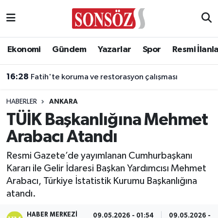
Asayiş
Ankara Nöbetçi Eczaneler
Ekonomi
Gündem
Yazarlar
Spor
Resmi İlanl
Astroloji & Burçlar
Ankara Hava Durumu
16:28
Fatih'te koruma ve restorasyon çalışması
Bilim & Teknoloji
Ankara Namaz Vakitleri
HABERLER
ANKARA
Biyografi
Ankara Trafik Yoğunluk Haritası
TÜİK Başkanlığına Mehmet
Arabacı Atandı
Çevre
Süper Lig Puan Durumu ve Fikstür
Resmi Gazete’de yayımlanan Cumhurbaşkanı
Diğer
Tüm Manşetler
Kararı ile Gelir İdaresi Başkan Yardımcısı Mehmet
Arabacı, Türkiye İstatistik Kurumu Başkanlığına
Dünya
Son Dakika Haberleri
atandı.
Eğitim
Haber Arşivi
HABER MERKEZI
09.05.2026 - 01:54
09.05.2026 - 0