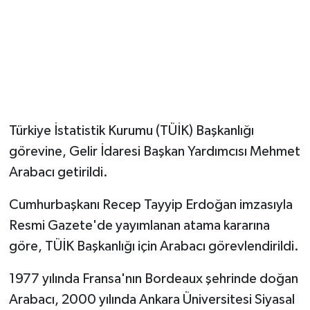
Magazin
Resmi İlanlar
Sağlık
Türkiye İstatistik Kurumu (TÜİK) Başkanlığı
Seri İlan
görevine, Gelir İdaresi Başkan Yardımcısı Mehmet
Arabacı getirildi.
Siyaset
Cumhurbaşkanı Recep Tayyip Erdoğan imzasıyla
Sokak Hayvanlarını Sahiplendirme
Resmi Gazete'de yayımlanan atama kararına
Sonsöz Özel
göre, TÜİK Başkanlığı için Arabacı görevlendirildi.
1977 yılında Fransa'nın Bordeaux şehrinde doğan
Spor
Arabacı, 2000 yılında Ankara Üniversitesi Siyasal