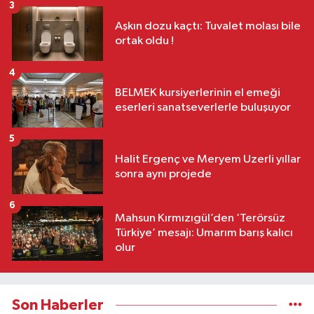
3
Aşkın dozu kaçtı: Tuvalet molası bile
ortak oldu !
4
BELMEK kursiyerlerinin el emeği
eserleri sanatseverlerle buluşuyor
5
Halit Ergenç ve Meryem Uzerli yıllar
sonra aynı projede
6
Mahsun Kırmızıgül’den ‘Terörsüz
Türkiye’ mesajı: Umarım barış kalıcı
olur
Son Haberler