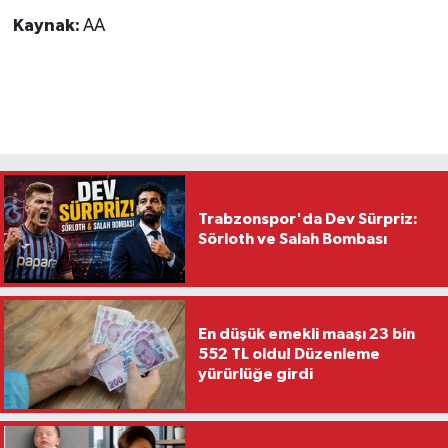
Kaynak:
AA
Trabzonspor'da Dev Sürpriz:
Sörloth ve Salah Bombası
En düşük emekli maaşı 23 bin
552 TL oldu! Düzenleme
yürürlüğe girdi