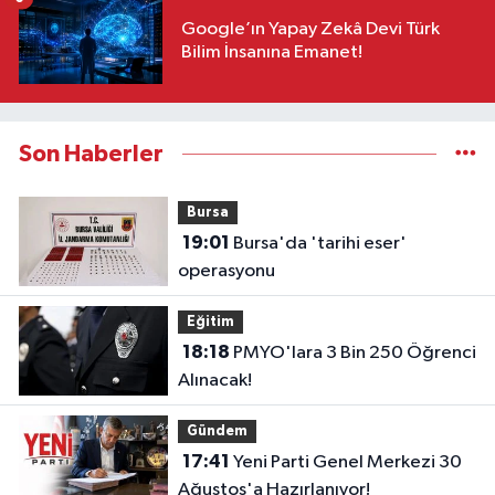
Google’ın Yapay Zekâ Devi Türk
Bilim İnsanına Emanet!
Son Haberler
Bursa
19:01
Bursa'da 'tarihi eser'
operasyonu
Eğitim
18:18
PMYO'lara 3 Bin 250 Öğrenci
Alınacak!
Gündem
17:41
Yeni Parti Genel Merkezi 30
Ağustos'a Hazırlanıyor!