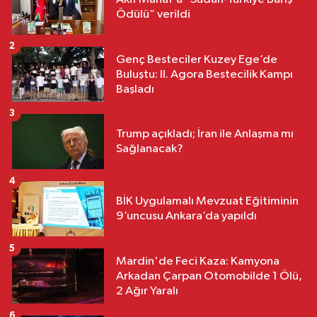
Ödülü” verildi
2
Genç Besteciler Kuzey Ege’de
Buluştu: II. Agora Bestecilik Kampı
Başladı
3
Trump açıkladı; İran ile Anlaşma mı
Sağlanacak?
4
BİK Uygulamalı Mevzuat Eğitiminin
9’uncusu Ankara’da yapıldı
5
Mardin'de Feci Kaza: Kamyona
Arkadan Çarpan Otomobilde 1 Ölü,
2 Ağır Yaralı
6