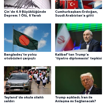
Çin'de 4.9 Büyüklüğünde
Cumhurbaşkanı Erdoğan,
Deprem: 1 Ölü, 6 Yaralı
Suudi Arabistan’a gitti
Bangladeş'te yolcu
Kalibaf’tan Trump’a
otobüsleri çarpıştı
‘tiyatro diplomasisi’ tepkisi
Tayland'da okula silahlı
Trump açıkladı; İran ile
saldırı
Anlaşma mı Sağlanacak?