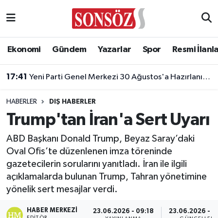
Asayiş
Ankara Nöbetçi Eczaneler
Ekonomi
Gündem
Yazarlar
Spor
Resmi İlanl
Astroloji & Burçlar
Ankara Hava Durumu
17:41
Yeni Parti Genel Merkezi 30 Ağustos'a Hazırlanıyor!
Bilim & Teknoloji
Ankara Namaz Vakitleri
HABERLER
DIŞ HABERLER
Biyografi
Ankara Trafik Yoğunluk Haritası
Trump'tan İran'a Sert Uyarı
Çevre
Süper Lig Puan Durumu ve Fikstür
ABD Başkanı Donald Trump, Beyaz Saray’daki
Oval Ofis’te düzenlenen imza töreninde
Diğer
Tüm Manşetler
gazetecilerin sorularını yanıtladı. İran ile ilgili
açıklamalarda bulunan Trump, Tahran yönetimine
Dünya
Son Dakika Haberleri
yönelik sert mesajlar verdi.
Eğitim
Haber Arşivi
HABER MERKEZI
23.06.2026 - 09:18
23.06.2026 - 0
EDITÖR