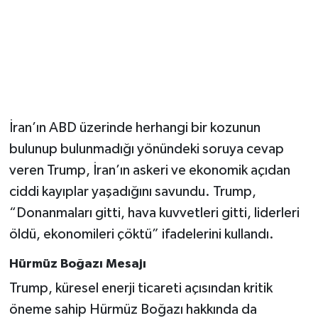
Magazin
Resmi İlanlar
Sağlık
İran’ın ABD üzerinde herhangi bir kozunun
Seri İlan
bulunup bulunmadığı yönündeki soruya cevap
veren Trump, İran’ın askeri ve ekonomik açıdan
Siyaset
ciddi kayıplar yaşadığını savundu. Trump,
“Donanmaları gitti, hava kuvvetleri gitti, liderleri
Sokak Hayvanlarını Sahiplendirme
öldü, ekonomileri çöktü” ifadelerini kullandı.
Sonsöz Özel
Hürmüz Boğazı Mesajı
Spor
Trump, küresel enerji ticareti açısından kritik
öneme sahip Hürmüz Boğazı hakkında da