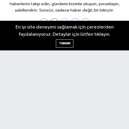
haberlerini takip edin, gündemi bizimle okuyun, yorumlayın,
şekillendirin. Sonsöz, sadece haber değil, bir bilinçtir.
En iyi site deneyimi sağlamak için çerezlerden
faydalanıyoruz. Detaylar için lütfen tıklayın.
Ankara Nöbetçi Eczaneler
TAMAM
Ankara Hava Durumu
Ankara Namaz Vakitleri
Ankara Trafik Yoğunluk Haritası
Puan Durumu ve Fikstür
Tüm Manşetler
Son Dakika Haberleri
Haber Arşivi
Künye
Ekonomi
Gündem
Yazarlar
Spor
Politika
Magazin
Gündem
Asayiş
Sonsöz Özel