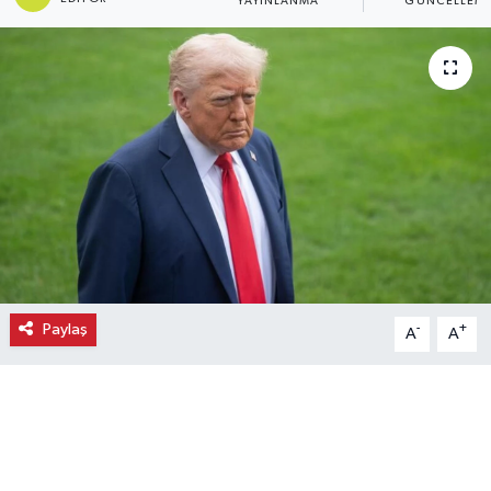
YAYINLANMA
GÜNCELLEM
Ekonomi
Eleman
Emlak
Gündem
Gurme
Haber
Paylaş
-
+
A
A
İlçe Haberleri
Keşfet
Kültür & Sanat