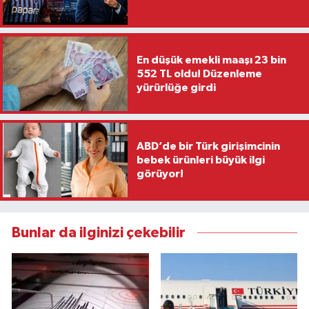
En düşük emekli maaşı 23 bin
552 TL oldu! Düzenleme
yürürlüğe girdi
ABD’de bir Türk girişimcinin
bebek ürünleri büyük ilgi
görüyor!
Bunlar da ilginizi çekebilir