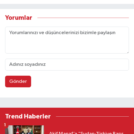
Yorumlar
Gönder
Trend Haberler
1
Akif Manaf’a “Sudan-Türkiye Barış