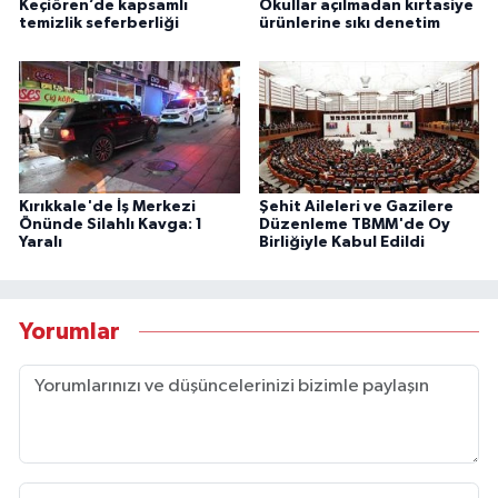
Keçiören’de kapsamlı
Okullar açılmadan kırtasiye
temizlik seferberliği
ürünlerine sıkı denetim
Kırıkkale'de İş Merkezi
Şehit Aileleri ve Gazilere
Önünde Silahlı Kavga: 1
Düzenleme TBMM'de Oy
Yaralı
Birliğiyle Kabul Edildi
Yorumlar