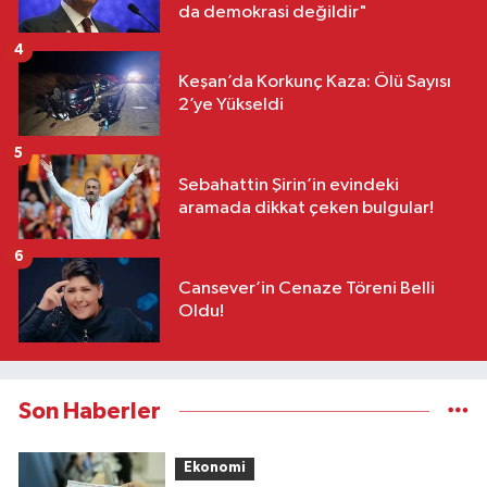
da demokrasi değildir"
4
Keşan’da Korkunç Kaza: Ölü Sayısı
2’ye Yükseldi
5
Sebahattin Şirin’in evindeki
aramada dikkat çeken bulgular!
6
Cansever’in Cenaze Töreni Belli
Oldu!
Son Haberler
Ekonomi