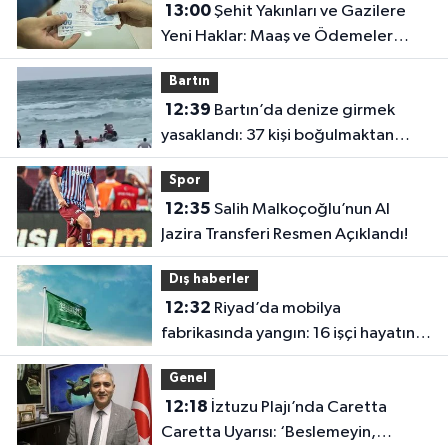
13:00
Şehit Yakınları ve Gazilere
Yeni Haklar: Maaş ve Ödemeler
Artırıldı
Bartın
12:39
Bartın’da denize girmek
yasaklandı: 37 kişi boğulmaktan
kurtarıldı
Spor
12:35
Salih Malkoçoğlu’nun Al
Jazira Transferi Resmen Açıklandı!
Dış haberler
12:32
Riyad’da mobilya
fabrikasında yangın: 16 işçi hayatını
kaybetti
Genel
12:18
İztuzu Plajı’nda Caretta
Caretta Uyarısı: ‘Beslemeyin,