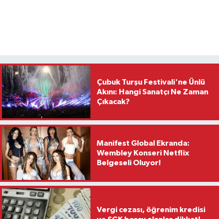
Çubuk Turşu Festivali'ne Ünlü
Akını: Hangi Sanatçı Ne Zaman
Çıkacak?
Manifest Global Ekranda:
Wembley Konseri Netflix
Belgeseli Oluyor!
Vergi cezası, öğrenim kredisi