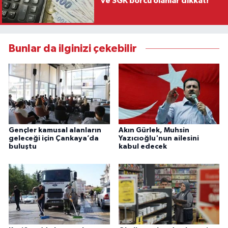
ve SGK borcu olanlar dikkat!
Bunlar da ilginizi çekebilir
Gençler kamusal alanların
Akın Gürlek, Muhsin
geleceği için Çankaya’da
Yazıcıoğlu'nun ailesini
buluştu
kabul edecek