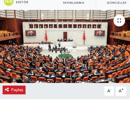
EDITÖR
YAYINLANMA
GÜNCELLEM
Ekonomi
Eleman
Emlak
Gündem
Gurme
Haber
Paylaş
-
+
A
A
İlçe Haberleri
Keşfet
Kültür & Sanat