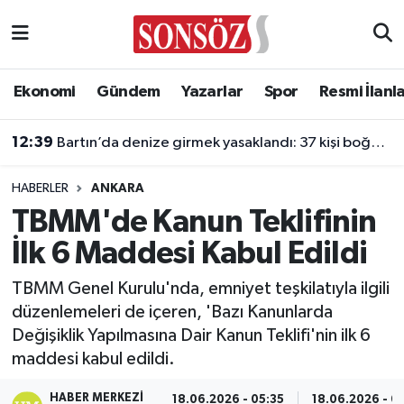
Asayiş
Ankara Nöbetçi Eczaneler
Ekonomi
Gündem
Yazarlar
Spor
Resmi İlanl
Astroloji & Burçlar
Ankara Hava Durumu
12:39
Bartın’da denize girmek yasaklandı: 37 kişi boğulmaktan kurtarıldı
Bilim & Teknoloji
Ankara Namaz Vakitleri
HABERLER
ANKARA
Biyografi
Ankara Trafik Yoğunluk Haritası
TBMM'de Kanun Teklifinin
İlk 6 Maddesi Kabul Edildi
Çevre
Süper Lig Puan Durumu ve Fikstür
TBMM Genel Kurulu'nda, emniyet teşkilatıyla ilgili
Diğer
Tüm Manşetler
düzenlemeleri de içeren, 'Bazı Kanunlarda
Değişiklik Yapılmasına Dair Kanun Teklifi'nin ilk 6
Dünya
Son Dakika Haberleri
maddesi kabul edildi.
Eğitim
Haber Arşivi
HABER MERKEZI
18.06.2026 - 05:35
18.06.2026 - 0