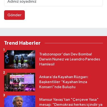
Gönder
Trend Haberler
1
Trabzonspor'dan Dev Bomba!
Darwin Nunez ve Leandro Paredes
Hamlesi!
2
Ankara’da Kayahan Rüzgarı:
Başkentliler “Kayahan İmza
Konseri”nde Buluştu
3
Mansur Yavaş’tan "Çerçeve Yasa"
mesajı: "Demokrasi herkes içindir ya