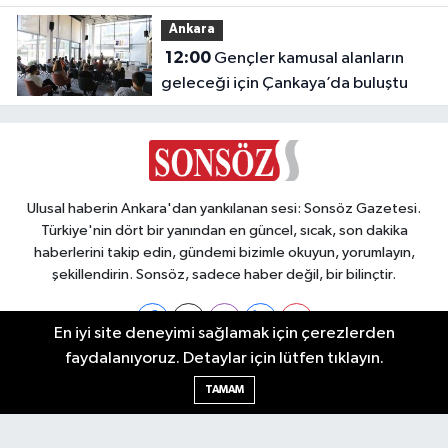
Dokunmayın, Yaklaşmayın’
Ankara
12:00
Gençler kamusal alanların
geleceği için Çankaya’da buluştu
Ulusal haberin Ankara'dan yankılanan sesi: Sonsöz Gazetesi.
Türkiye'nin dört bir yanından en güncel, sıcak, son dakika
haberlerini takip edin, gündemi bizimle okuyun, yorumlayın,
şekillendirin. Sonsöz, sadece haber değil, bir bilinçtir.
En iyi site deneyimi sağlamak için çerezlerden
faydalanıyoruz. Detaylar için lütfen tıklayın.
Ankara Nöbetçi Eczaneler
TAMAM
Ankara Hava Durumu
Ankara Namaz Vakitleri
Ankara Trafik Yoğunluk Haritası