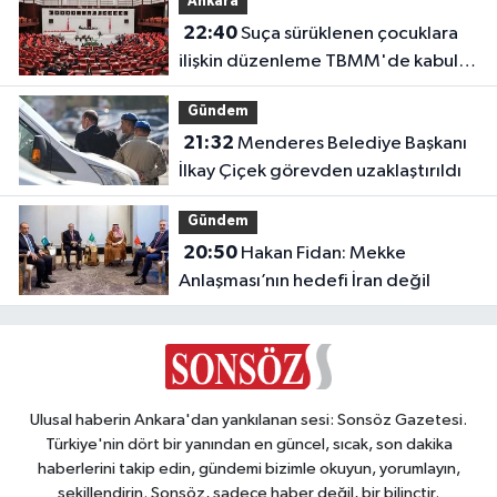
Ankara
22:40
Suça sürüklenen çocuklara
ilişkin düzenleme TBMM'de kabul
edildi
Gündem
21:32
Menderes Belediye Başkanı
İlkay Çiçek görevden uzaklaştırıldı
Gündem
20:50
Hakan Fidan: Mekke
Anlaşması’nın hedefi İran değil
Ulusal haberin Ankara'dan yankılanan sesi: Sonsöz Gazetesi.
Türkiye'nin dört bir yanından en güncel, sıcak, son dakika
haberlerini takip edin, gündemi bizimle okuyun, yorumlayın,
şekillendirin. Sonsöz, sadece haber değil, bir bilinçtir.