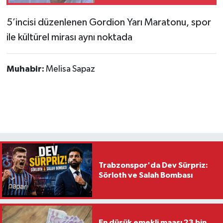
5’incisi düzenlenen Gordion Yarı Maratonu, spor
ile kültürel mirası aynı noktada
Muhabir:
Melisa Sapaz
Trabzonspor'da Dev Sürpriz:
Sörloth ve Salah Bombası
En düşük emekli maaşı 23 bin