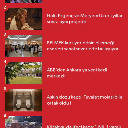
2
Halit Ergenç ve Meryem Uzerli yıllar
sonra aynı projede
3
BELMEK kursiyerlerinin el emeği
eserleri sanatseverlerle buluşuyor
4
ABB’den Ankara’ya yeni kedi
merkezi!
5
Aşkın dozu kaçtı: Tuvalet molası bile
ortak oldu !
6
Kütahya'da ifeci kaza: 1 ölü, 1 yaralı