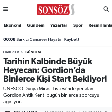
Asayiş
Ankara Nöbetçi Eczaneler
Ekonomi
Gündem
Yazarlar
Spor
Resmi İlanl
Astroloji & Burçlar
Ankara Hava Durumu
00:08
Şarkıcı Cansever Hayatını Kaybetti!
Bilim & Teknoloji
Ankara Namaz Vakitleri
HABERLER
GÜNDEM
Biyografi
Ankara Trafik Yoğunluk Haritası
Tarihin Kalbinde Büyük
Heyecan: Gordion’da
Çevre
Süper Lig Puan Durumu ve Fikstür
Binlerce Kişi Start Bekliyor!
Diğer
Tüm Manşetler
UNESCO Dünya Mirası Listesi’nde yer alan
Gordion Antik Kenti bugün binlerce sporcuyu
Dünya
Son Dakika Haberleri
ağırlıyor.
Eğitim
Haber Arşivi