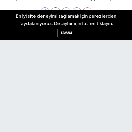
En iyi site deneyimi sağlamak için çerezlerden
faydalanıyoruz. Detaylar için lütfen tıklayın.
Ankara Nöbetçi Eczaneler
TAMAM
Ankara Hava Durumu
Ankara Namaz Vakitleri
Ankara Trafik Yoğunluk Haritası
Puan Durumu ve Fikstür
Tüm Manşetler
Son Dakika Haberleri
Haber Arşivi
Künye
Ekonomi
Gündem
Yazarlar
Spor
Politika
Magazin
Gündem
Asayiş
Sonsöz Özel