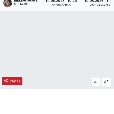
MELISA SAPAZ
10.05.2026 - 10:28
10.05.2026 - 11:0
MUHABIR
YAYINLANMA
GÜNCELLEME
Ekonomi
Eleman
Emlak
Gündem
Gurme
Haber
Paylaş
-
+
A
A
İlçe Haberleri
Keşfet
Kültür & Sanat