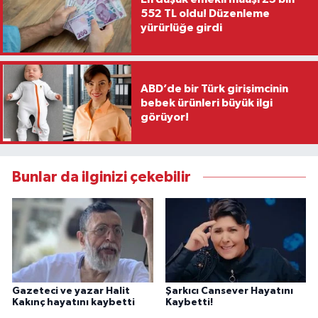
552 TL oldu! Düzenleme
yürürlüğe girdi
ABD’de bir Türk girişimcinin
bebek ürünleri büyük ilgi
görüyor!
Bunlar da ilginizi çekebilir
Gazeteci ve yazar Halit
Şarkıcı Cansever Hayatını
Kakınç hayatını kaybetti
Kaybetti!