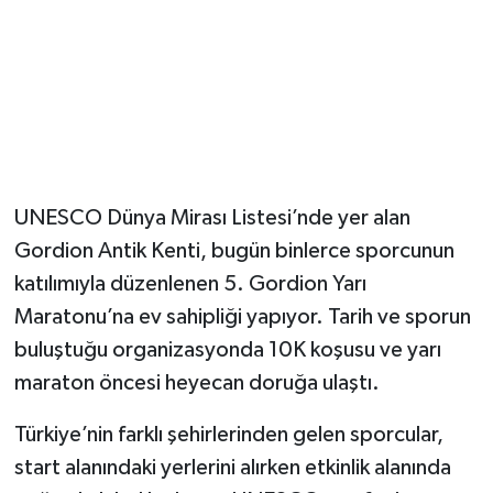
Magazin
Resmi İlanlar
Sağlık
UNESCO Dünya Mirası Listesi’nde yer alan
Seri İlan
Gordion Antik Kenti, bugün binlerce sporcunun
Siyaset
katılımıyla düzenlenen 5. Gordion Yarı
Maratonu’na ev sahipliği yapıyor. Tarih ve sporun
Sokak Hayvanlarını Sahiplendirme
buluştuğu organizasyonda 10K koşusu ve yarı
maraton öncesi heyecan doruğa ulaştı.
Sonsöz Özel
Türkiye’nin farklı şehirlerinden gelen sporcular,
Spor
start alanındaki yerlerini alırken etkinlik alanında