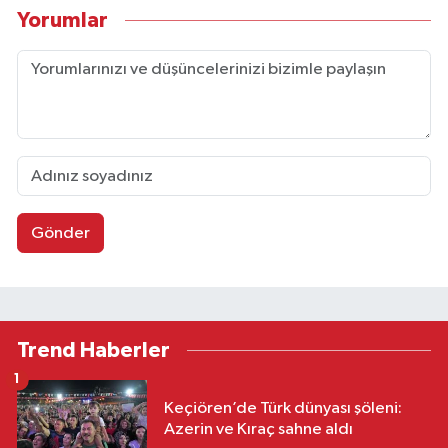
Yorumlar
Gönder
Trend Haberler
1
Keçiören’de Türk dünyası şöleni:
Azerin ve Kıraç sahne aldı