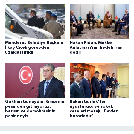
Menderes Belediye Başkanı
Hakan Fidan: Mekke
İlkay Çiçek görevden
Anlaşması’nın hedefi İran
uzaklaştırıldı
değil
Gökhan Günaydın: Kimsenin
Bakan Gürlek'ten
peşinden gitmiyoruz,
uyuşturucu ve sokak
barışın ve demokrasinin
çeteleri mesajı: 'Devlet
peşindeyiz
buradadır'