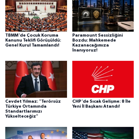
TBMM'de Çocuk Koruma
Paramount Sessizliğini
Kanunu Teklifi Görüşüldü:
Bozdu: Mahkemede
Genel Kurul Tamamlandı!
Kazanacağımıza
İnanıyoruz!
Cevdet Yılmaz: "Terörsüz
CHP'de Sıcak Gelişme: 8 İle
Türkiye Ortamında
Yeni İl Başkanı Atandı!
Standartlarımızı
Yükselteceğiz"