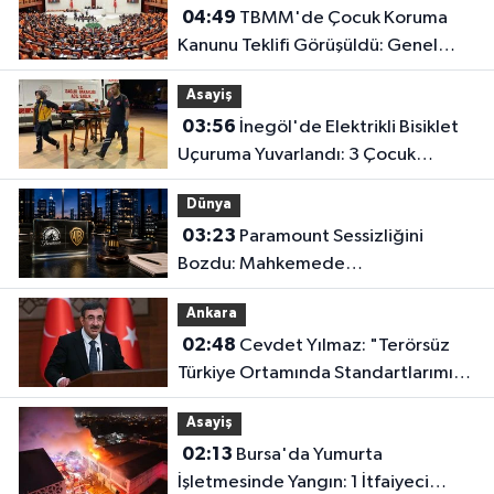
04:49
TBMM'de Çocuk Koruma
Kanunu Teklifi Görüşüldü: Genel
Kurul Tamamlandı!
Asayiş
03:56
İnegöl'de Elektrikli Bisiklet
Uçuruma Yuvarlandı: 3 Çocuk
Yaralandı!
Dünya
03:23
Paramount Sessizliğini
Bozdu: Mahkemede
Kazanacağımıza İnanıyoruz!
Ankara
02:48
Cevdet Yılmaz: "Terörsüz
Türkiye Ortamında Standartlarımızı
Yükselteceğiz"
Asayiş
02:13
Bursa'da Yumurta
İşletmesinde Yangın: 1 İtfaiyeci