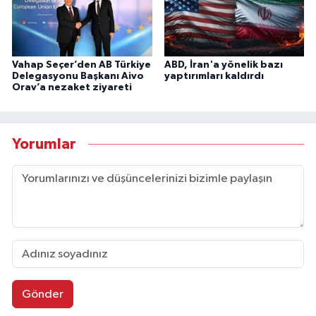
Vahap Seçer’den AB Türkiye
ABD, İran'a yönelik bazı
Delegasyonu Başkanı Aivo
yaptırımları kaldırdı
Orav’a nezaket ziyareti
Yorumlar
Gönder