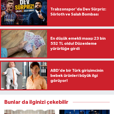
Trabzonspor'da Dev Sürpriz:
Sörloth ve Salah Bombası
En düşük emekli maaşı 23 bin
552 TL oldu! Düzenleme
yürürlüğe girdi
ABD’de bir Türk girişimcinin
bebek ürünleri büyük ilgi
görüyor!
Bunlar da ilginizi çekebilir