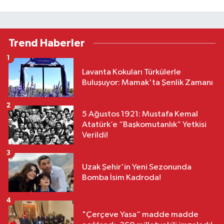
Trend Haberler
1
Lavanta Kokuları Türkülerle
Buluşuyor: Mamak'ta Şenlik Zamanı
2
5 Ağustos 1921: Mustafa Kemal
Atatürk’e “Başkomutanlık” Yetkisi
Verildi!
3
Uzak Şehir'in Yeni Sezonunda
Bomba İsim Kadroda!
4
"Çerçeve Yasa” madde madde