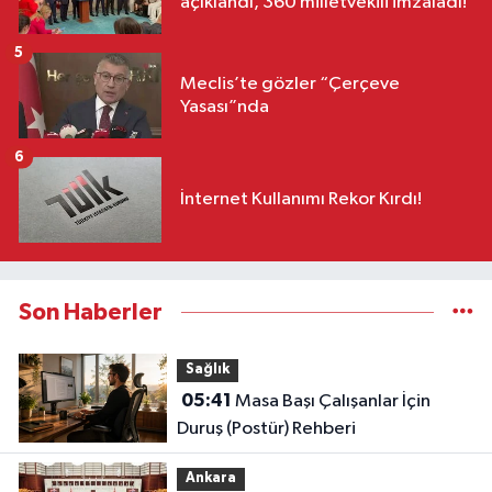
açıklandı, 360 milletvekili imzaladı!
5
Meclis’te gözler “Çerçeve
Yasası”nda
6
İnternet Kullanımı Rekor Kırdı!
Son Haberler
Sağlık
05:41
Masa Başı Çalışanlar İçin
Duruş (Postür) Rehberi
Ankara