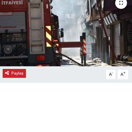
Ekonomi
Eleman
Emlak
Gündem
Gurme
Paylaş
-
+
A
A
Haber
İlçe Haberleri
Keşfet
Kültür & Sanat