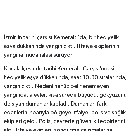
Magazin
Resmi İlanlar
İzmir'in tarihi çarşısı Kemeraltı'da, bir hediyelik
Sağlık
eşya dükkanında yangın çıktı. İtfaiye ekiplerinin
yangına müdahalesi sürüyor.
Seri İlan
Konak ilçesinde tarihi Kemeraltı Çarşısı'ndaki
Siyaset
hediyelik eşya dükkanında, saat 10.30 sıralarında,
yangın çıktı. Nedeni henüz belirlenemeyen
Sokak Hayvanlarını Sahiplendirme
yangında, alevler, kısa sürede büyüdü, gökyüzünü
Sonsöz Özel
de siyah dumanlar kapladı. Dumanları fark
edenlerin ihbarıyla bölgeye itfaiye, polis ve sağlık
Spor
ekipleri geldi. Polis, çevrede güvenlik tedbirlerini
aldı. İtfaiye ekipleri, söndürme çalışmalarına