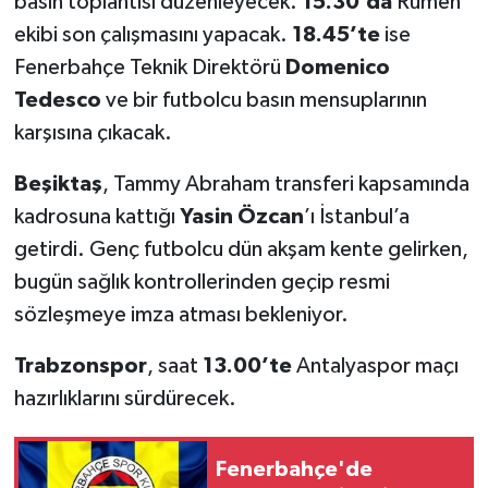
basın toplantısı düzenleyecek.
15.30’da
Rumen
Vasıta
ekibi son çalışmasını yapacak.
18.45’te
ise
Yaşam
Fenerbahçe Teknik Direktörü
Domenico
Tedesco
ve bir futbolcu basın mensuplarının
karşısına çıkacak.
Beşiktaş
, Tammy Abraham transferi kapsamında
kadrosuna kattığı
Yasin Özcan
’ı İstanbul’a
getirdi. Genç futbolcu dün akşam kente gelirken,
bugün sağlık kontrollerinden geçip resmi
sözleşmeye imza atması bekleniyor.
Trabzonspor
, saat
13.00’te
Antalyaspor maçı
hazırlıklarını sürdürecek.
Fenerbahçe'de