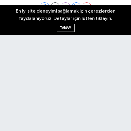
En iyi site deneyimi sağlamak için çerezlerden
faydalanıyoruz. Detaylar için lütfen tıklayın.
Ankara Nöbetçi Eczaneler
TAMAM
Ankara Hava Durumu
Ankara Namaz Vakitleri
Ankara Trafik Yoğunluk Haritası
Puan Durumu ve Fikstür
Tüm Manşetler
Son Dakika Haberleri
Haber Arşivi
Künye
Ekonomi
Gündem
Yazarlar
Spor
Politika
Magazin
Gündem
Asayiş
Sonsöz Özel