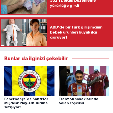
552 TL oldu! Düzenleme
yürürlüğe girdi
ABD’de bir Türk girişimcinin
bebek ürünleri büyük ilgi
görüyor!
Bunlar da ilginizi çekebilir
Fenerbahçe'de Santrfor
Trabzon sokaklarında
Müjdesi: Play-Off Turuna
Salah coşkusu
Yetişiyor!