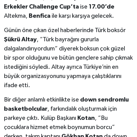
Erkekler Challenge Cup’ta
ise
17.00’de
Altekma,
Benfica
ile karşı karşıya gelecek.
Günün öne çıkan özel haberlerinde Türk boksör
Şükrü Altay
, “Türk bayrağını gururla
dalgalandırıyordum” diyerek boksun çok güzel
bir spor olduğunu ve bütün gençlere sahip çıkmak
istediğini söyledi. Altay ayrıca Türkiye’nin en
büyük organizasyonunu yapmaya çalıştıklarını
ifade etti.
Bir diğer anlamlı etkinlikte ise
down sendromlu
basketbolcular
, farkındalık oluşturmak için
parkeye çıktı. Kulüp Başkanı
Kotan
, “Bu
çocuklara hizmet etmek boynumun borcu”
derken, takım kaptanı
Gökhan Kotan
da down