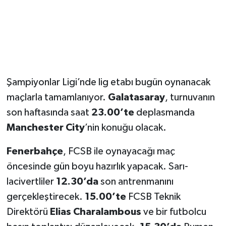
Magazin
Resmi İlanlar
Sağlık
Şampiyonlar Ligi’nde lig etabı bugün oynanacak
maçlarla tamamlanıyor.
Galatasaray
, turnuvanın
Seri İlan
son haftasında saat
23.00’te
deplasmanda
Siyaset
Manchester City
’nin konuğu olacak.
Fenerbahçe
, FCSB ile oynayacağı maç
Sokak Hayvanlarını Sahiplendirme
öncesinde gün boyu hazırlık yapacak. Sarı-
Sonsöz Özel
lacivertliler
12.30’da
son antrenmanını
gerçekleştirecek.
15.00’te
FCSB Teknik
Spor
Direktörü
Elias Charalambous
ve bir futbolcu