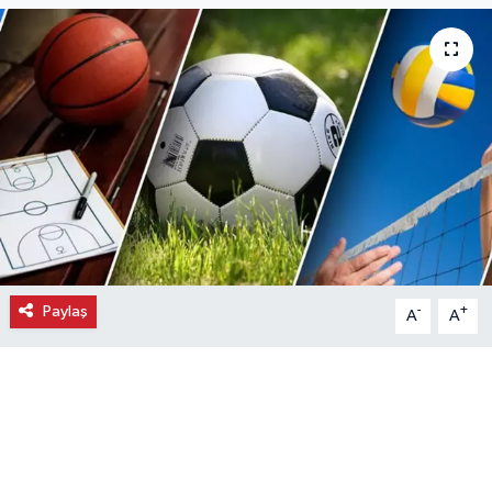
Ekonomi
Eleman
Emlak
Gündem
Gurme
Paylaş
-
+
A
A
Haber
İlçe Haberleri
Keşfet
Kültür & Sanat