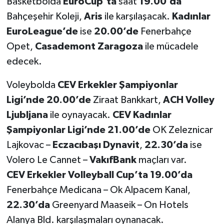
Basketbolda
EuroCup’ta
saat
19.00’da
Bahçeşehir Koleji,
Aris
ile karşılaşacak.
Kadınlar
EuroLeague’de
ise
20.00’de
Fenerbahçe
Opet,
Casademont Zaragoza
ile mücadele
edecek.
Voleybolda
CEV Erkekler Şampiyonlar
Ligi’nde
20.00’de
Ziraat Bankkart,
ACH Volley
Ljubljana
ile oynayacak.
CEV Kadınlar
Şampiyonlar Ligi’nde
21.00’de
OK Zeleznicar
Lajkovac –
Eczacıbaşı Dynavit
,
22.30’da
ise
Volero Le Cannet –
VakıfBank
maçları var.
CEV Erkekler Volleyball Cup’ta
19.00’da
Fenerbahçe Medicana – Ok Alpacem Kanal,
22.30’da
Greenyard Maaseik – On Hotels
Alanya Bld. karşılaşmaları oynanacak.