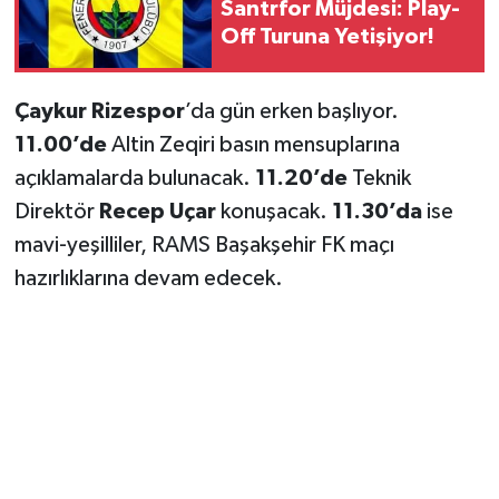
Santrfor Müjdesi: Play-
Off Turuna Yetişiyor!
Çaykur Rizespor
’da gün erken başlıyor.
11.00’de
Altin Zeqiri basın mensuplarına
açıklamalarda bulunacak.
11.20’de
Teknik
Direktör
Recep Uçar
konuşacak.
11.30’da
ise
mavi-yeşilliler, RAMS Başakşehir FK maçı
hazırlıklarına devam edecek.