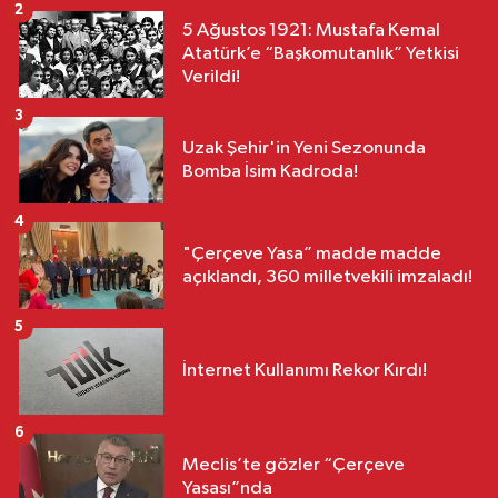
2
5 Ağustos 1921: Mustafa Kemal
Atatürk’e “Başkomutanlık” Yetkisi
Verildi!
3
Uzak Şehir'in Yeni Sezonunda
Bomba İsim Kadroda!
4
"Çerçeve Yasa” madde madde
açıklandı, 360 milletvekili imzaladı!
5
İnternet Kullanımı Rekor Kırdı!
6
Meclis’te gözler “Çerçeve
Yasası”nda