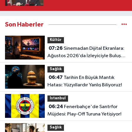
Son Haberler
Kültür
07:26
Sinemadan Dijital Ekranlara:
Ağustos 2026’da İzleyiciyle Buluşan
En İddialı Yapımlar
Sağlık
06:47
Tarihin En Büyük Mantık
Hatası: Yüzyıllardır Yanlış Biliyoruz!
Istanbul
06:24
Fenerbahçe'de Santrfor
Müjdesi: Play-Off Turuna Yetişiyor!
Sağlık