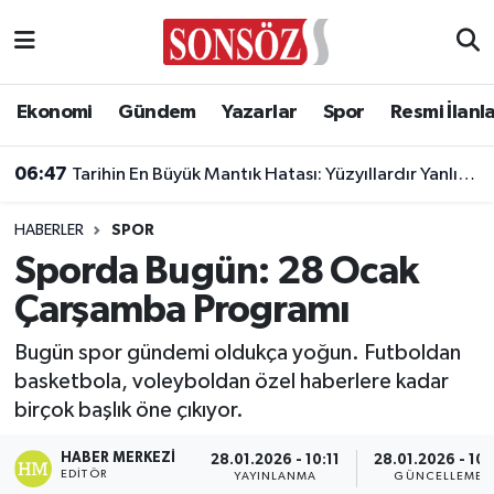
Asayiş
Ankara Nöbetçi Eczaneler
Ekonomi
Gündem
Yazarlar
Spor
Resmi İlanl
Astroloji & Burçlar
Ankara Hava Durumu
06:47
Tarihin En Büyük Mantık Hatası: Yüzyıllardır Yanlış Biliyoruz!
Bilim & Teknoloji
Ankara Namaz Vakitleri
HABERLER
SPOR
Biyografi
Ankara Trafik Yoğunluk Haritası
Sporda Bugün: 28 Ocak
Çarşamba Programı
Çevre
Süper Lig Puan Durumu ve Fikstür
Bugün spor gündemi oldukça yoğun. Futboldan
Diğer
Tüm Manşetler
basketbola, voleyboldan özel haberlere kadar
birçok başlık öne çıkıyor.
Dünya
Son Dakika Haberleri
HABER MERKEZI
28.01.2026 - 10:11
28.01.2026 - 10:
Eğitim
Haber Arşivi
EDITÖR
YAYINLANMA
GÜNCELLEME