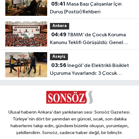
05:41
Masa Başı Çalışanlar İçin
Duruş (Postür) Rehberi
Ankara
04:49
TBMM'de Çocuk Koruma
Kanunu Teklifi Görüşüldü: Genel
Kurul Tamamlandı!
Asayiş
03:56
İnegöl'de Elektrikli Bisiklet
Uçuruma Yuvarlandı: 3 Çocuk
Yaralandı!
Ulusal haberin Ankara'dan yankılanan sesi: Sonsöz Gazetesi.
Türkiye'nin dört bir yanından en güncel, sıcak, son dakika
haberlerini takip edin, gündemi bizimle okuyun, yorumlayın,
şekillendirin. Sonsöz, sadece haber değil, bir bilinçtir.