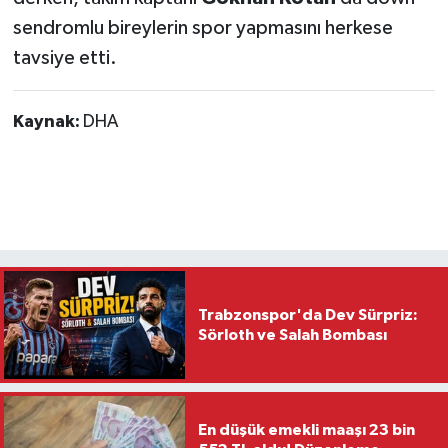
sendromlu bireylerin spor yapmasını herkese
tavsiye etti.
Kaynak:
DHA
Trabzonspor'da Dev Sürpriz:
Sörloth ve Salah Bombası
En düşük emekli maaşı 23 bin