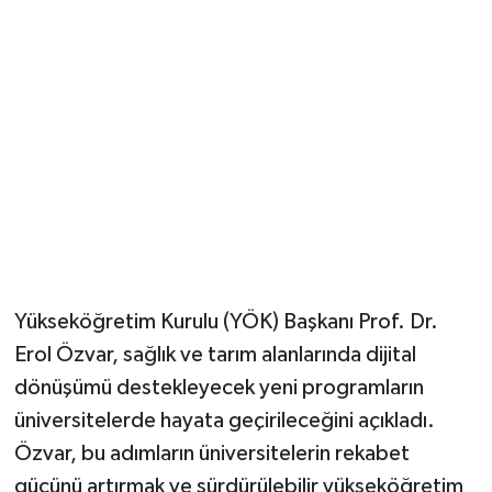
Magazin
Resmi İlanlar
Sağlık
Seri İlan
Siyaset
Yükseköğretim Kurulu (YÖK) Başkanı Prof. Dr.
Sokak Hayvanlarını Sahiplendirme
Erol Özvar, sağlık ve tarım alanlarında dijital
dönüşümü destekleyecek yeni programların
Sonsöz Özel
üniversitelerde hayata geçirileceğini açıkladı.
Spor
Özvar, bu adımların üniversitelerin rekabet
gücünü artırmak ve sürdürülebilir yükseköğretim