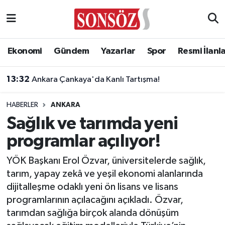
Asayiş
Ankara Nöbetçi Eczaneler
Ekonomi
Gündem
Yazarlar
Spor
Resmi İlanl
13:32
Ankara Çankaya'da Kanlı Tartışma!
Astroloji & Burçlar
Ankara Hava Durumu
13:00
Başkent Oyun Dünyası’na yoğun ilgi: 5 bin çocuk ücretsiz yararlandı
Bilim & Teknoloji
Ankara Namaz Vakitleri
HABERLER
ANKARA
Biyografi
Ankara Trafik Yoğunluk Haritası
Sağlık ve tarımda yeni
programlar açılıyor!
Çevre
Süper Lig Puan Durumu ve Fikstür
YÖK Başkanı Erol Özvar, üniversitelerde sağlık,
Diğer
Tüm Manşetler
tarım, yapay zekâ ve yeşil ekonomi alanlarında
dijitalleşme odaklı yeni ön lisans ve lisans
Dünya
Son Dakika Haberleri
programlarının açılacağını açıkladı. Özvar,
tarımdan sağlığa birçok alanda dönüşüm
Eğitim
Haber Arşivi