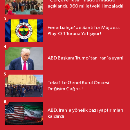
"Çerçeve Yasa” madde madde
açıklandı, 360 milletvekili imzaladı!
3
Fenerbahçe'de Santrfor Müjdesi:
Play-Off Turuna Yetişiyor!
4
ABD Başkanı Trump'tan İran'a uyarı!
5
Teksif'te Genel Kurul Öncesi
Değişim Çağrısı!
6
ABD, İran'a yönelik bazı yaptırımları
kaldırdı