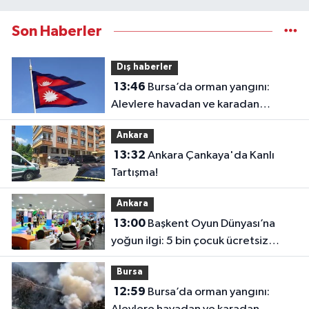
Son Haberler
Dış haberler
13:46
Bursa’da orman yangını:
Alevlere havadan ve karadan
müdahale
Ankara
13:32
Ankara Çankaya'da Kanlı
Tartışma!
Ankara
13:00
Başkent Oyun Dünyası’na
yoğun ilgi: 5 bin çocuk ücretsiz
yararlandı
Bursa
12:59
Bursa’da orman yangını: