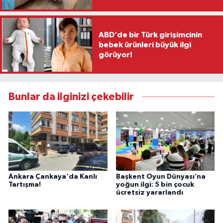
ABD’de bir Türk girişimcinin
bebek ürünleri büyük ilgi
görüyor!
Bunlar da ilginizi çekebilir
Ankara Çankaya'da Kanlı
Başkent Oyun Dünyası’na
Tartışma!
yoğun ilgi: 5 bin çocuk
ücretsiz yararlandı