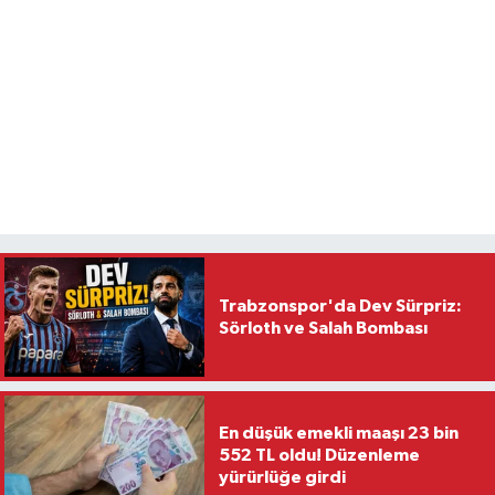
Trabzonspor'da Dev Sürpriz:
Sörloth ve Salah Bombası
En düşük emekli maaşı 23 bin
552 TL oldu! Düzenleme
yürürlüğe girdi