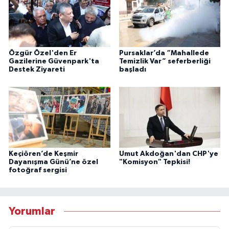
Özgür Özel'den Er
Pursaklar’da “Mahallede
Gazilerine Güvenpark'ta
Temizlik Var” seferberliği
Destek Ziyareti
başladı
Keçiören’de Keşmir
Umut Akdoğan'dan CHP'ye
Dayanışma Günü’ne özel
"Komisyon" Tepkisi!
fotoğraf sergisi
Yorumlar