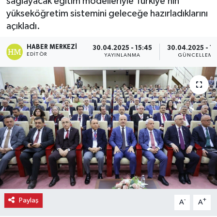
sağlayacak eğitim modelleriyle Türkiye’nin
yükseköğretim sistemini geleceğe hazırladıklarını
Ekonomi
açıkladı.
Eleman
HABER MERKEZI
30.04.2025 - 15:45
30.04.2025 - 1
EDITÖR
YAYINLANMA
GÜNCELLEME
Emlak
Gündem
Gurme
Haber
İlçe Haberleri
Keşfet
Paylaş
-
+
A
A
Kültür & Sanat