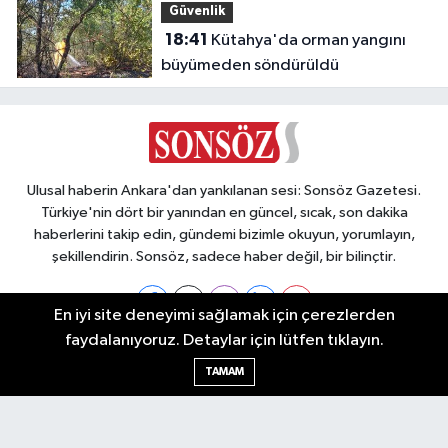
Güvenlik
18:41
Kütahya'da orman yangını
büyümeden söndürüldü
Ulusal haberin Ankara'dan yankılanan sesi: Sonsöz Gazetesi.
Türkiye'nin dört bir yanından en güncel, sıcak, son dakika
haberlerini takip edin, gündemi bizimle okuyun, yorumlayın,
şekillendirin. Sonsöz, sadece haber değil, bir bilinçtir.
En iyi site deneyimi sağlamak için çerezlerden
faydalanıyoruz. Detaylar için lütfen tıklayın.
Ankara Nöbetçi Eczaneler
TAMAM
Ankara Hava Durumu
Ankara Namaz Vakitleri
Ankara Trafik Yoğunluk Haritası