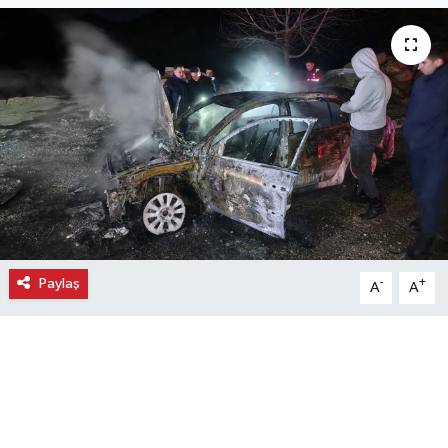
Ekonomi
Eleman
Emlak
Gündem
Gurme
Paylaş
-
+
A
A
Haber
İlçe Haberleri
Keşfet
Kültür & Sanat