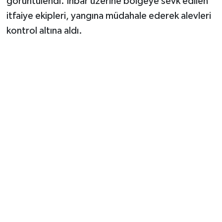
görüntülendi. İhbar üzerine bölgeye sevk edilen
Vasıta
itfaiye ekipleri, yangına müdahale ederek alevleri
Yaşam
kontrol altına aldı.