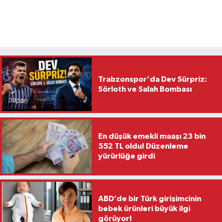
Trabzonspor'da Dev Sürpriz:
Sörloth ve Salah Bombası
En düşük emekli maaşı 23 bin
552 TL oldu! Düzenleme
yürürlüğe girdi
ABD’de bir Türk girişimcinin
bebek ürünleri büyük ilgi
görüyor!