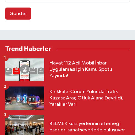
Gönder
Trend Haberler
1
Hayat 112 Acil Mobil İhbar
Uygulaması İçin Kamu Spotu
Yayında!
2
Kırıkkale-Çorum Yolunda Trafik
Kazası: Araç Otluk Alana Devrildi,
Yaralılar Var!
3
BELMEK kursiyerlerinin el emeği
eserleri sanatseverlerle buluşuyor