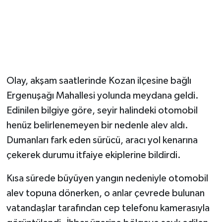
Magazin
Resmi İlanlar
Sağlık
Olay, akşam saatlerinde Kozan ilçesine bağlı
Ergenuşağı Mahallesi yolunda meydana geldi.
Seri İlan
Edinilen bilgiye göre, seyir halindeki otomobil
Siyaset
henüz belirlenemeyen bir nedenle alev aldı.
Dumanları fark eden sürücü, aracı yol kenarına
Sokak Hayvanlarını Sahiplendirme
çekerek durumu itfaiye ekiplerine bildirdi.
Sonsöz Özel
Kısa sürede büyüyen yangın nedeniyle otomobil
alev topuna dönerken, o anlar çevrede bulunan
Spor
vatandaşlar tarafından cep telefonu kamerasıyla