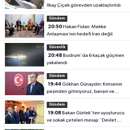
İlkay Çiçek görevden uzaklaştırıldı
Gündem
20:50
Hakan Fidan: Mekke
Anlaşması’nın hedefi İran değil
Güvenlik
20:48
Bodrum'da 6 kaçak göçmen
yakalandı
Gündem
19:44
Gökhan Günaydın: Kimsenin
peşinden gitmiyoruz, barışın ve
demokrasinin peşindeyiz
Gündem
19:08
Bakan Gürlek'ten uyuşturucu
ve sokak çeteleri mesajı: 'Devlet
buradadır'