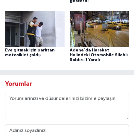
gösterdi
Eve gitmek için parktan
Adana'da Hareket
motosiklet çaldı;
Halindeki Otomobile Silahlı
Saldırı: 1 Yaralı
Yorumlar