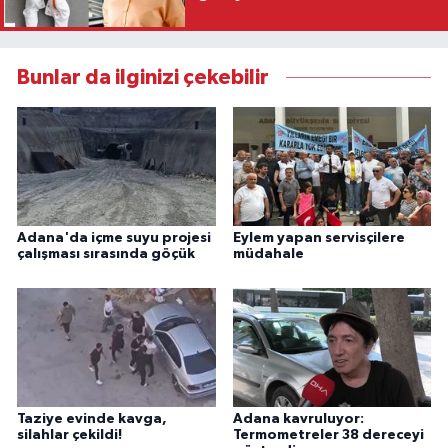
Bunlar da ilginizi çekebilir
Adana'da içme suyu projesi
Eylem yapan servisçilere
çalışması sırasında göçük
müdahale
Taziye evinde kavga,
Adana kavruluyor:
silahlar çekildi!
Termometreler 38 dereceyi