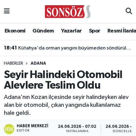
Asayiş
Ankara Nöbetçi Eczaneler
Ekonomi
Gündem
Yazarlar
Spor
Resmi İlanl
Astroloji & Burçlar
Ankara Hava Durumu
18:41
Kütahya'da orman yangını büyümeden söndürüldü
Bilim & Teknoloji
Ankara Namaz Vakitleri
HABERLER
ADANA
Biyografi
Ankara Trafik Yoğunluk Haritası
Seyir Halindeki Otomobil
Alevlere Teslim Oldu
Çevre
Süper Lig Puan Durumu ve Fikstür
Adana'nın Kozan ilçesinde seyir halindeyken alev
Diğer
Tüm Manşetler
alan bir otomobil, çıkan yangında kullanılamaz
hale geldi.
Dünya
Son Dakika Haberleri
HABER MERKEZI
24.06.2026 - 07:02
24.06.2026 - 0
Eğitim
Haber Arşivi
EDITÖR
YAYINLANMA
GÜNCELLEM