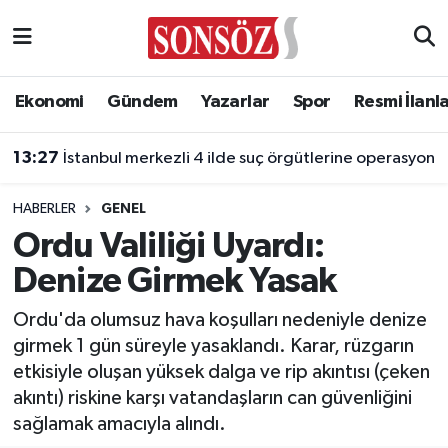
Asayiş
Ankara Nöbetçi Eczaneler
Ekonomi
Gündem
Yazarlar
Spor
Resmi İlanl
Astroloji & Burçlar
Ankara Hava Durumu
13:27
İstanbul merkezli 4 ilde suç örgütlerine operasyon
Bilim & Teknoloji
Ankara Namaz Vakitleri
HABERLER
GENEL
Biyografi
Ankara Trafik Yoğunluk Haritası
Ordu Valiliği Uyardı:
Denize Girmek Yasak
Çevre
Süper Lig Puan Durumu ve Fikstür
Ordu'da olumsuz hava koşulları nedeniyle denize
Diğer
Tüm Manşetler
girmek 1 gün süreyle yasaklandı. Karar, rüzgarın
etkisiyle oluşan yüksek dalga ve rip akıntısı (çeken
Dünya
Son Dakika Haberleri
akıntı) riskine karşı vatandaşların can güvenliğini
sağlamak amacıyla alındı.
Eğitim
Haber Arşivi