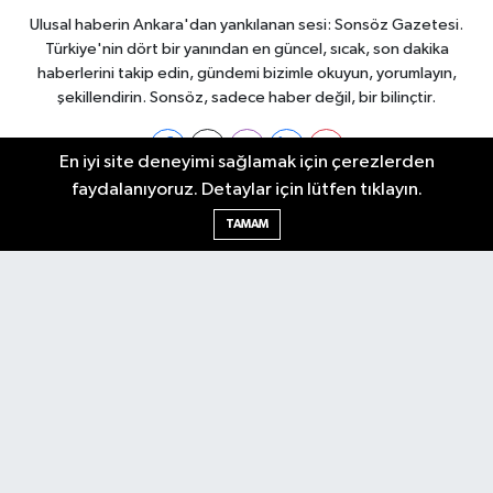
Ulusal haberin Ankara'dan yankılanan sesi: Sonsöz Gazetesi.
Türkiye'nin dört bir yanından en güncel, sıcak, son dakika
haberlerini takip edin, gündemi bizimle okuyun, yorumlayın,
şekillendirin. Sonsöz, sadece haber değil, bir bilinçtir.
En iyi site deneyimi sağlamak için çerezlerden
faydalanıyoruz. Detaylar için lütfen tıklayın.
Ankara Nöbetçi Eczaneler
TAMAM
Ankara Hava Durumu
Ankara Namaz Vakitleri
Ankara Trafik Yoğunluk Haritası
Puan Durumu ve Fikstür
Tüm Manşetler
Son Dakika Haberleri
Haber Arşivi
Künye
Ekonomi
Gündem
Yazarlar
Spor
Politika
Magazin
Gündem
Asayiş