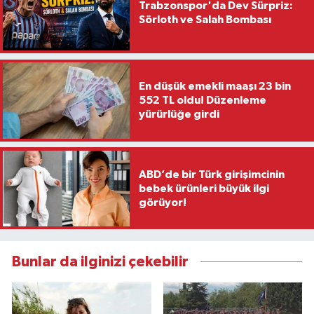
Trabzonspor'da Dev Sürpriz:
Sörloth ve Salah Bombası
En düşük emekli maaşı 23 bin
552 TL oldu! Düzenleme
yürürlüğe girdi
ABD’de bir Türk girişimcinin
bebek ürünleri büyük ilgi
görüyor!
Bunlar da ilginizi çekebilir