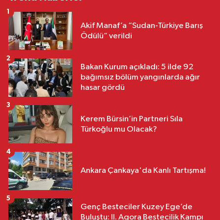
1
Akif Manaf’a “Sudan-Türkiye Barış
Ödülü” verildi
2
Bakan Kurum açıkladı: 5 ilde 92
bağımsız bölüm yangınlarda ağır
hasar gördü
3
Kerem Bürsin’in Partneri Sıla
Türkoğlu mu Olacak?
4
Ankara Çankaya'da Kanlı Tartışma!
5
Genç Besteciler Kuzey Ege’de
Buluştu: II. Agora Bestecilik Kampı