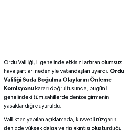
Magazin
Resmi İlanlar
Sağlık
Seri İlan
Ordu Valiliği, il genelinde etkisini artıran olumsuz
hava şartları nedeniyle vatandaşları uyardı.
Ordu
Siyaset
Valiliği Suda Boğulma Olaylarını Önleme
Sokak Hayvanlarını Sahiplendirme
Komisyonu
kararı doğrultusunda, bugün il
genelindeki tüm sahillerde denize girmenin
Sonsöz Özel
yasaklandığı duyuruldu.
Spor
Valilikten yapılan açıklamada, kuvvetli rüzgarın
denizde yüksek dalga ve rip akıntısı oluşturduğu