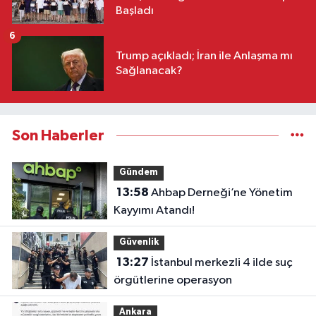
Başladı
6
Trump açıkladı; İran ile Anlaşma mı
Sağlanacak?
Son Haberler
Gündem
13:58
Ahbap Derneği’ne Yönetim
Kayyımı Atandı!
Güvenlik
13:27
İstanbul merkezli 4 ilde suç
örgütlerine operasyon
Ankara