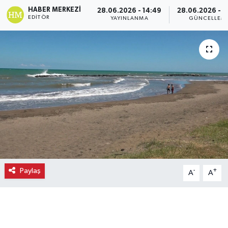
HABER MERKEZI
28.06.2026 - 14:49
28.06.2026 - 1
Ekonomi
EDITÖR
YAYINLANMA
GÜNCELLEM
Eleman
Emlak
Gündem
Gurme
Haber
Paylaş
-
+
A
A
İlçe Haberleri
Keşfet
Kültür & Sanat