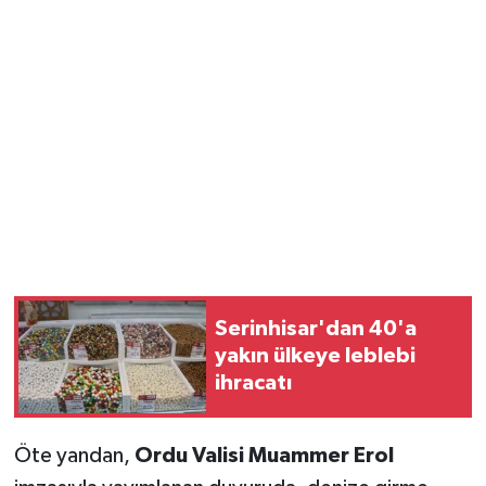
Serinhisar'dan 40'a
yakın ülkeye leblebi
ihracatı
Öte yandan,
Ordu Valisi Muammer Erol