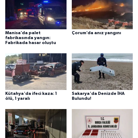
Manisa’da palet
Çorum’da anız yangını
fabrikasında yangın:
Fabrikada hasar oluştu
Kütahya'da ifeci kaza: 1
Sakarya'da Denizde İHA
ölü, 1 yaralı
Bulundu!