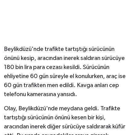
Magazin
Resmi İlanlar
Sağlık
Beylikdüzü'nde trafikte tartıştığı sürücünün
önünü kesip, aracından inerek saldıran sürücüye
Seri İlan
180 bin lira para cezası kesildi. Sürücünün
Siyaset
ehliyetine 60 gün süreyle el konulurken, araç ise
60 gün trafikten men edildi. Kavga anları cep
Sokak Hayvanlarını Sahiplendirme
telefonu kamerasına yansıdı.
Sonsöz Özel
Olay, Beylikdüzü'nde meydana geldi. Trafikte
tartıştığı sürücünün önünü kesen bir kişi,
Spor
aracından inerek diğer sürücüye saldırarak küfür