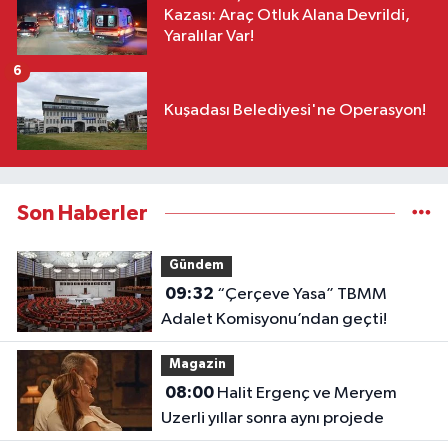
Kazası: Araç Otluk Alana Devrildi,
Yaralılar Var!
6
Kuşadası Belediyesi'ne Operasyon!
Son Haberler
Gündem
09:32
“Çerçeve Yasa” TBMM
Adalet Komisyonu’ndan geçti!
Magazin
08:00
Halit Ergenç ve Meryem
Uzerli yıllar sonra aynı projede