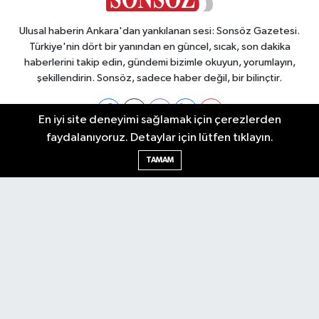
Ulusal haberin Ankara'dan yankılanan sesi: Sonsöz Gazetesi.
Türkiye'nin dört bir yanından en güncel, sıcak, son dakika
haberlerini takip edin, gündemi bizimle okuyun, yorumlayın,
şekillendirin. Sonsöz, sadece haber değil, bir bilinçtir.
En iyi site deneyimi sağlamak için çerezlerden
faydalanıyoruz. Detaylar için lütfen tıklayın.
Ankara Nöbetçi Eczaneler
TAMAM
Ankara Hava Durumu
Ankara Namaz Vakitleri
Ankara Trafik Yoğunluk Haritası
Puan Durumu ve Fikstür
Tüm Manşetler
Son Dakika Haberleri
Haber Arşivi
Künye
Ekonomi
Gündem
Yazarlar
Spor
Politika
Magazin
Gündem
Asayiş