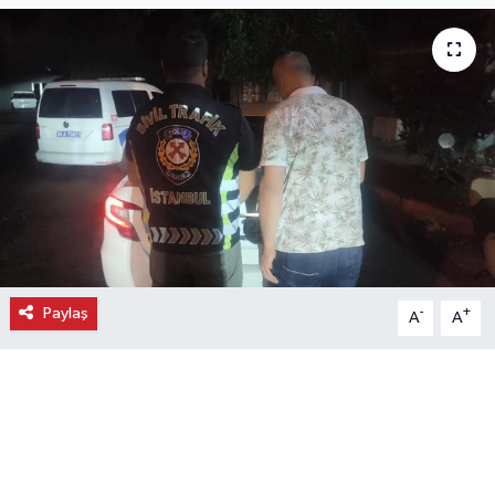
Ekonomi
Eleman
Emlak
Gündem
Gurme
Paylaş
-
+
A
A
Haber
İlçe Haberleri
Keşfet
Kültür & Sanat