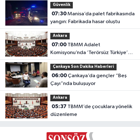
Güvenlik
07:30
Manisa’da palet fabrikasında
yangın: Fabrikada hasar oluştu
Ankara
07:00
TBMM Adalet
Komisyonu’nda ‘Terörsüz Türkiye’
çerçeve yasası görüşülüyor
Çankaya Son Dakika Haberleri
06:00
Çankaya’da gençler “Beş
Çayı”nda buluşuyor
Ankara
05:37
TBMM’de çocuklara yönelik
düzenleme