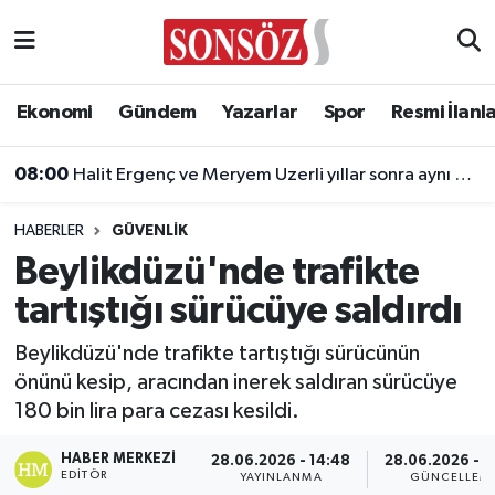
Asayiş
Ankara Nöbetçi Eczaneler
Ekonomi
Gündem
Yazarlar
Spor
Resmi İlanl
Astroloji & Burçlar
Ankara Hava Durumu
08:00
Halit Ergenç ve Meryem Uzerli yıllar sonra aynı projede
Bilim & Teknoloji
Ankara Namaz Vakitleri
HABERLER
GÜVENLIK
Biyografi
Ankara Trafik Yoğunluk Haritası
Beylikdüzü'nde trafikte
tartıştığı sürücüye saldırdı
Çevre
Süper Lig Puan Durumu ve Fikstür
Beylikdüzü'nde trafikte tartıştığı sürücünün
Diğer
Tüm Manşetler
önünü kesip, aracından inerek saldıran sürücüye
180 bin lira para cezası kesildi.
Dünya
Son Dakika Haberleri
HABER MERKEZI
28.06.2026 - 14:48
28.06.2026 - 1
Eğitim
Haber Arşivi
EDITÖR
YAYINLANMA
GÜNCELLEM