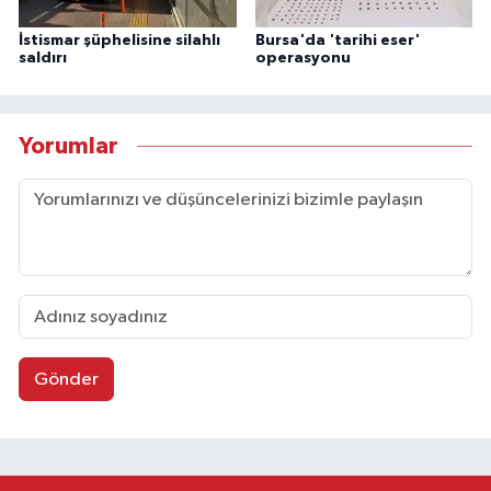
İstismar şüphelisine silahlı
Bursa'da 'tarihi eser'
saldırı
operasyonu
Yorumlar
Gönder