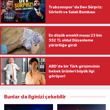
Trabzonspor'da Dev Sürpriz:
Sörloth ve Salah Bombası
En düşük emekli maaşı 23 bin
552 TL oldu! Düzenleme
yürürlüğe girdi
ABD’de bir Türk girişimcinin
bebek ürünleri büyük ilgi
görüyor!
Bunlar da ilginizi çekebilir