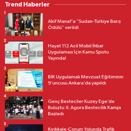
Trend Haberler
1
Akif Manaf’a “Sudan-Türkiye Barış
Ödülü” verildi
2
Hayat 112 Acil Mobil İhbar
Uygulaması İçin Kamu Spotu
Yayında!
3
BİK Uygulamalı Mevzuat Eğitiminin
9’uncusu Ankara’da yapıldı
4
Genç Besteciler Kuzey Ege’de
Buluştu: II. Agora Bestecilik Kampı
Başladı
5
Kırıkkale-Çorum Yolunda Trafik