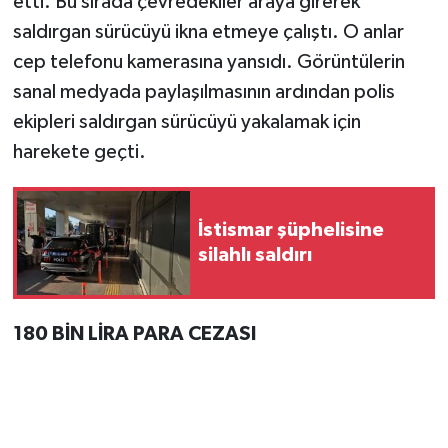
etti. Bu sırada çevredekiler araya girerek
Vasıta
saldırgan sürücüyü ikna etmeye çalıştı. O anlar
Yaşam
cep telefonu kamerasına yansıdı. Görüntülerin
sanal medyada paylaşılmasının ardından polis
ekipleri saldırgan sürücüyü yakalamak için
harekete geçti.
İstismar şüphelisine
silahlı saldırı
180 BİN LİRA PARA CEZASI