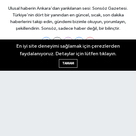
Ulusal haberin Ankara'dan yankılanan sesi: Sonsöz Gazetesi.
Türkiye'nin dört bir yanından en güncel, sıcak, son dakika
haberlerini takip edin, gündemi bizimle okuyun, yorumlayın,
şekillendirin. Sonsöz, sadece haber değil, bir bilinçtir.
En iyi site deneyimi sağlamak için çerezlerden
faydalanıyoruz. Detaylar için lütfen tıklayın.
Ankara Nöbetçi Eczaneler
TAMAM
Ankara Hava Durumu
Ankara Namaz Vakitleri
Ankara Trafik Yoğunluk Haritası
Puan Durumu ve Fikstür
Tüm Manşetler
Son Dakika Haberleri
Haber Arşivi
Künye
Ekonomi
Gündem
Yazarlar
Spor
Politika
Magazin
Gündem
Asayiş