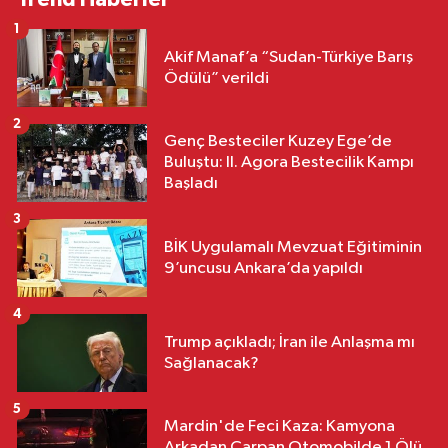
1
Akif Manaf’a “Sudan-Türkiye Barış
Ödülü” verildi
2
Genç Besteciler Kuzey Ege’de
Buluştu: II. Agora Bestecilik Kampı
Başladı
3
BİK Uygulamalı Mevzuat Eğitiminin
9’uncusu Ankara’da yapıldı
4
Trump açıkladı; İran ile Anlaşma mı
Sağlanacak?
5
Mardin'de Feci Kaza: Kamyona
Arkadan Çarpan Otomobilde 1 Ölü,