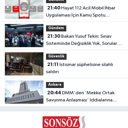
21:40
Hayat 112 Acil Mobil İhbar
Uygulaması İçin Kamu Spotu
Yayında!
Gündem
21:30
Bakan Yusuf Tekin: Sınav
Sisteminde Değişiklik Yok, Sorular
Yeni Müfredata Uygun Olacak
Güvenlik
21:11
İstismar şüphelisine silahlı
saldırı
Ankara
20:44
DMM'den 'Mekke Ortak
Savunma Anlaşması' İddialarına
Yalanlama