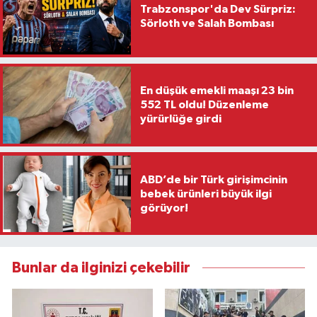
Trabzonspor'da Dev Sürpriz:
Sörloth ve Salah Bombası
En düşük emekli maaşı 23 bin
552 TL oldu! Düzenleme
yürürlüğe girdi
ABD’de bir Türk girişimcinin
bebek ürünleri büyük ilgi
görüyor!
Bunlar da ilginizi çekebilir