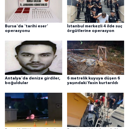
Bursa'da 'tarihi eser'
İstanbul merkezli 4 ilde suç
operasyonu
örgütlerine operasyon
Antalya'da denize girdiler,
6 metrelik kuyuya düşen 6
boğuldular
yaşındaki Yasin kurtarıldı