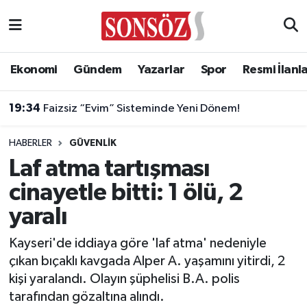
Asayiş
Ankara Nöbetçi Eczaneler
Ekonomi
Gündem
Yazarlar
Spor
Resmi İlanl
Astroloji & Burçlar
Ankara Hava Durumu
19:34
Faizsiz “Evim” Sisteminde Yeni Dönem!
Bilim & Teknoloji
Ankara Namaz Vakitleri
HABERLER
GÜVENLIK
Biyografi
Ankara Trafik Yoğunluk Haritası
Laf atma tartışması
cinayetle bitti: 1 ölü, 2
Çevre
Süper Lig Puan Durumu ve Fikstür
yaralı
Diğer
Tüm Manşetler
Kayseri'de iddiaya göre 'laf atma' nedeniyle
çıkan bıçaklı kavgada Alper A. yaşamını yitirdi, 2
Dünya
Son Dakika Haberleri
kişi yaralandı. Olayın şüphelisi B.A. polis
tarafından gözaltına alındı.
Eğitim
Haber Arşivi