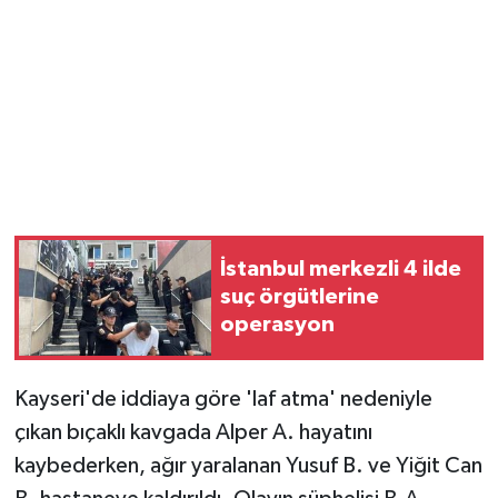
Magazin
Resmi İlanlar
Sağlık
Seri İlan
İstanbul merkezli 4 ilde
Siyaset
suç örgütlerine
operasyon
Sokak Hayvanlarını Sahiplendirme
Sonsöz Özel
Kayseri'de iddiaya göre 'laf atma' nedeniyle
çıkan bıçaklı kavgada Alper A. hayatını
Spor
kaybederken, ağır yaralanan Yusuf B. ve Yiğit Can