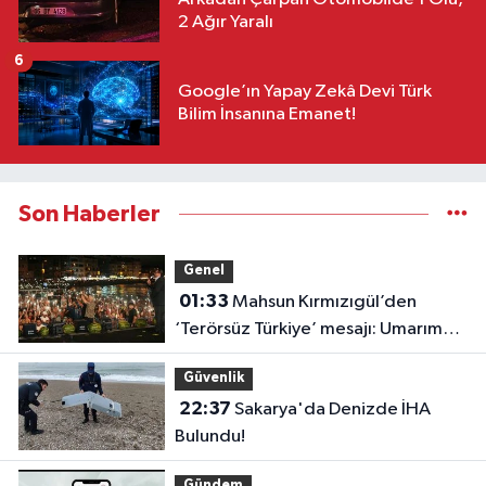
2 Ağır Yaralı
6
Google’ın Yapay Zekâ Devi Türk
Bilim İnsanına Emanet!
Son Haberler
Genel
01:33
Mahsun Kırmızıgül’den
‘Terörsüz Türkiye’ mesajı: Umarım
barış kalıcı olur
Güvenlik
22:37
Sakarya'da Denizde İHA
Bulundu!
Gündem