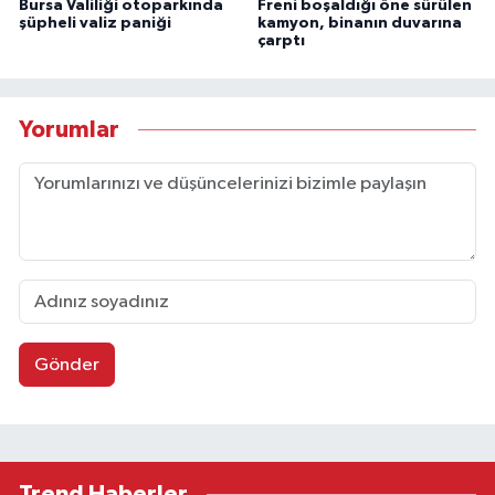
Bursa Valiliği otoparkında
Freni boşaldığı öne sürülen
şüpheli valiz paniği
kamyon, binanın duvarına
çarptı
Yorumlar
Gönder
Trend Haberler