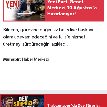
Yeni Parti Genel
Merkezi 30 Ağustos'a
Hazırlanıyor!
Bilecen, görevine bağımsız belediye başkanı
olarak devam edeceğini ve Kilis’e hizmet
üretmeyi sürdüreceğini açıkladı.
Muhabir:
Haber Merkezi
Trabzonspor'da Dev Sürpriz: