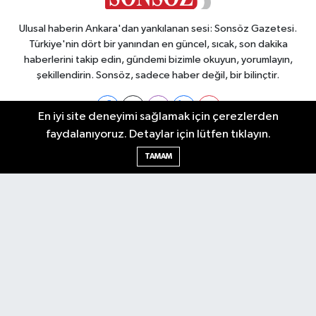
Ulusal haberin Ankara'dan yankılanan sesi: Sonsöz Gazetesi.
Türkiye'nin dört bir yanından en güncel, sıcak, son dakika
haberlerini takip edin, gündemi bizimle okuyun, yorumlayın,
şekillendirin. Sonsöz, sadece haber değil, bir bilinçtir.
En iyi site deneyimi sağlamak için çerezlerden
faydalanıyoruz. Detaylar için lütfen tıklayın.
Ankara Nöbetçi Eczaneler
TAMAM
Ankara Hava Durumu
Ankara Namaz Vakitleri
Ankara Trafik Yoğunluk Haritası
Puan Durumu ve Fikstür
Tüm Manşetler
Son Dakika Haberleri
Haber Arşivi
Künye
Ekonomi
Gündem
Yazarlar
Spor
Politika
Magazin
Gündem
Asayiş