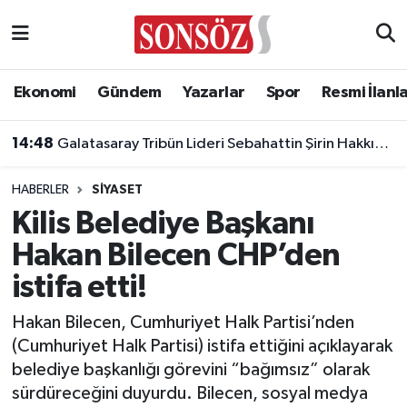
Asayiş
Ankara Nöbetçi Eczaneler
Ekonomi
Gündem
Yazarlar
Spor
Resmi İlanl
Astroloji & Burçlar
Ankara Hava Durumu
14:48
Galatasaray Tribün Lideri Sebahattin Şirin Hakkında Gözaltı Kararı
Bilim & Teknoloji
Ankara Namaz Vakitleri
HABERLER
SIYASET
Biyografi
Ankara Trafik Yoğunluk Haritası
Kilis Belediye Başkanı
Hakan Bilecen CHP’den
Çevre
Süper Lig Puan Durumu ve Fikstür
istifa etti!
Diğer
Tüm Manşetler
Hakan Bilecen, Cumhuriyet Halk Partisi’nden
(Cumhuriyet Halk Partisi) istifa ettiğini açıklayarak
Dünya
Son Dakika Haberleri
belediye başkanlığı görevini “bağımsız” olarak
sürdüreceğini duyurdu. Bilecen, sosyal medya
Eğitim
Haber Arşivi