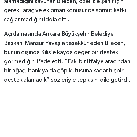
alamadığını savunan Bilecen, özellikle şehir için
Vasıta
gerekli araç ve ekipman konusunda somut katkı
Yaşam
sağlanmadığını iddia etti.
Açıklamasında Ankara Büyükşehir Belediye
Başkanı Mansur Yavaş’a teşekkür eden Bilecen,
bunun dışında Kilis’e kayda değer bir destek
görmediğini ifade etti. “Eski bir itfaiye aracından
bir ağaç, bank ya da çöp kutusuna kadar hiçbir
destek alamadık” sözleriyle tepkisini dile getirdi.