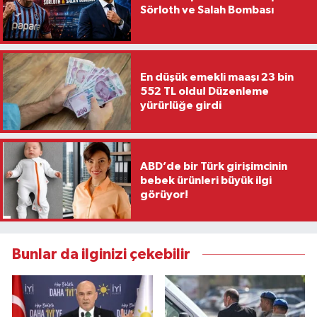
Sörloth ve Salah Bombası
En düşük emekli maaşı 23 bin
552 TL oldu! Düzenleme
yürürlüğe girdi
ABD’de bir Türk girişimcinin
bebek ürünleri büyük ilgi
görüyor!
Bunlar da ilginizi çekebilir