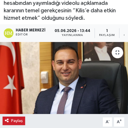
hesabından yayımladığı videolu açıklamada
kararının temel gerekçesinin “Kilis’e daha etkin
Ekonomi
hizmet etmek” olduğunu söyledi.
Eleman
HABER MERKEZI
05.06.2026 - 13:44
1
EDITÖR
YAYINLANMA
PAYLAŞIM
OK
Emlak
Gündem
Gurme
Haber
İlçe Haberleri
Keşfet
Paylaş
-
+
A
A
Kültür & Sanat