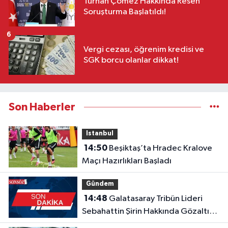
Turhan Çömez Hakkında Resen
Soruşturma Başlatıldı!
6
Vergi cezası, öğrenim kredisi ve
SGK borcu olanlar dikkat!
Son Haberler
Istanbul
14:50
Beşiktaş’ta Hradec Kralove
Maçı Hazırlıkları Başladı
Gündem
14:48
Galatasaray Tribün Lideri
Sebahattin Şirin Hakkında Gözaltı
Kararı