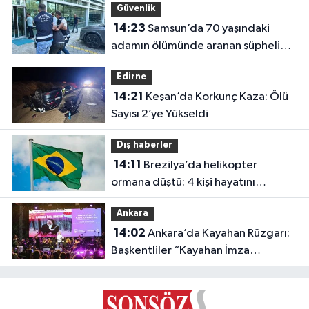
Güvenlik
14:23
Samsun’da 70 yaşındaki
adamın ölümünde aranan şüpheli
Trabzon’da yakalandı
Edirne
14:21
Keşan’da Korkunç Kaza: Ölü
Sayısı 2’ye Yükseldi
Dış haberler
14:11
Brezilya’da helikopter
ormana düştü: 4 kişi hayatını
kaybetti
Ankara
14:02
Ankara’da Kayahan Rüzgarı:
Başkentliler “Kayahan İmza
Konseri”nde Buluştu