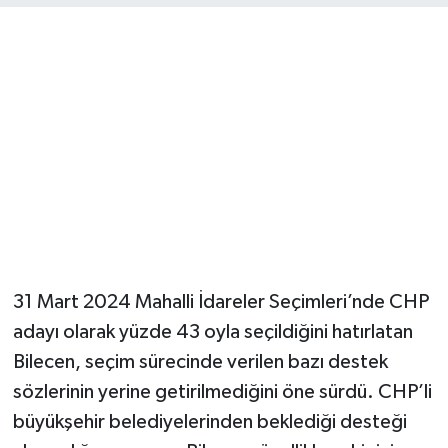
Magazin
Resmi İlanlar
Sağlık
Seri İlan
Siyaset
31 Mart 2024 Mahalli İdareler Seçimleri’nde CHP
Sokak Hayvanlarını Sahiplendirme
adayı olarak yüzde 43 oyla seçildiğini hatırlatan
Sonsöz Özel
Bilecen, seçim sürecinde verilen bazı destek
sözlerinin yerine getirilmediğini öne sürdü. CHP’li
Spor
büyükşehir belediyelerinden beklediği desteği