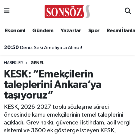
Asayiş
Ankara Nöbetçi Eczaneler
Ekonomi
Gündem
Yazarlar
Spor
Resmi İlanl
Astroloji & Burçlar
Ankara Hava Durumu
20:50
Deniz Seki Ameliyata Alındı!
Bilim & Teknoloji
Ankara Namaz Vakitleri
HABERLER
GENEL
Biyografi
Ankara Trafik Yoğunluk Haritası
KESK: “Emekçilerin
taleplerini Ankara’ya
Çevre
Süper Lig Puan Durumu ve Fikstür
taşıyoruz”
Diğer
Tüm Manşetler
KESK, 2026-2027 toplu sözleşme süreci
öncesinde kamu emekçilerinin temel taleplerini
Dünya
Son Dakika Haberleri
açıkladı. Grev hakkı, güvenceli istihdam, adil vergi
sistemi ve 3600 ek gösterge isteyen KESK,
Eğitim
Haber Arşivi