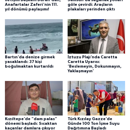
İletişim Başkanı Duran'dan,
Samsun’da sağanak yolları
Anafartalar Zaferi'nin 111.
göle çevirdi: Araçların
yıl dönümü paylaşımı!
plakaları yerinden çıktı
Bartın’da denize girmek
İztuzu Plajı’nda Caretta
yasaklandı: 37 kişi
Caretta Uyarısı:
boğulmaktan kurtarıldı
‘Beslemeyin, Dokunmayın,
Yaklaşmayın’
Kızıltepe’de “dam palas”
Türk Kızılay Gazze’de
dönemi başladı: Sıcaktan
Günde 100 Ton İçme Suyu
kaçanlar damlara çıkıyor
Dağıtımına Başladı