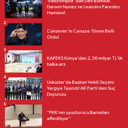
Trabzonspor'dan Dev Bomba!
Darwin Nunez ve Leandro Paredes
Hamlesi!
2
Cansever’in Cenaze Töreni Belli
Oldu!
3
KAPEKS Kimya’dan 2,36 milyar TL’lik
halka arz
4
Üsküdar’da Başkan Vekili Seçimi
Yargıya Taşındı! AK Parti’den Suç
Duyurusu
5
“PKK’nın uyuşturucu Baronları
affediliyor”