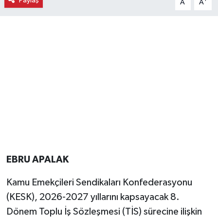
Paylaş
A
A
Magazin
Resmi İlanlar
Sağlık
Seri İlan
Siyaset
Sokak Hayvanlarını Sahiplendirme
EBRU APALAK
Sonsöz Özel
Kamu Emekçileri Sendikaları Konfederasyonu
(KESK), 2026-2027 yıllarını kapsayacak 8.
Spor
Dönem Toplu İş Sözleşmesi (TİS) sürecine ilişkin