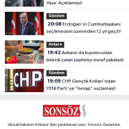
Yasa’ Açıklaması!
Gündem
20:08
Erdoğan'ın Cumhurbaşkanı
seçilmesinin üzerinden 12 yıl geçti!
Ankara
19:42
Ankara'da kuyumcudan
bilezik çalan şüpheliyi esnaf yakaladı
Gündem
19:09
CHP Gençlik Kolları'ndan
YENİ Parti'ye "hesap" suçlaması!
Ulusal haberin Ankara'dan yankılanan sesi: Sonsöz Gazetesi.