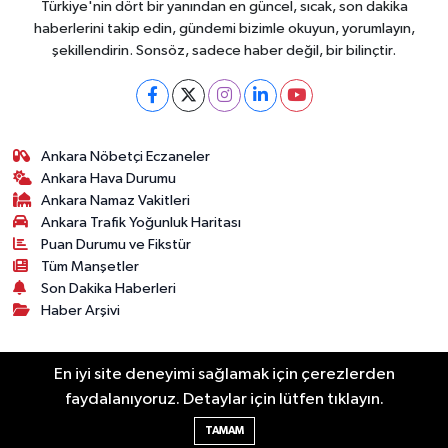
Türkiye'nin dört bir yanından en güncel, sıcak, son dakika
haberlerini takip edin, gündemi bizimle okuyun, yorumlayın,
şekillendirin. Sonsöz, sadece haber değil, bir bilinçtir.
Ankara Nöbetçi Eczaneler
Ankara Hava Durumu
Ankara Namaz Vakitleri
Ankara Trafik Yoğunluk Haritası
Puan Durumu ve Fikstür
Tüm Manşetler
Son Dakika Haberleri
Haber Arşivi
Künye
Ekonomi
Gündem
Yazarlar
Spor
En iyi site deneyimi sağlamak için çerezlerden
Politika
Magazin
Gündem
Asayiş
faydalanıyoruz. Detaylar için lütfen tıklayın.
Sonsöz Özel
TAMAM