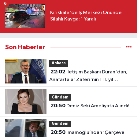
6
Kırıkkale'de İş Merkezi Önünde
Silahlı Kavga: 1 Yaralı
Son Haberler
Ankara
22:02
İletişim Başkanı Duran'dan,
Anafartalar Zaferi'nin 111. yıl
dönümü paylaşımı!
Gündem
20:50
Deniz Seki Ameliyata Alındı!
Gündem
20:50
İmamoğlu’ndan ‘Çerçeve