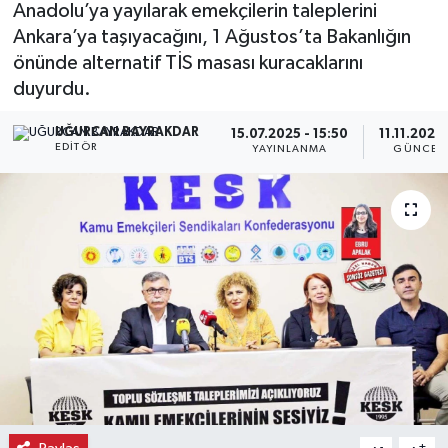
Anadolu’ya yayılarak emekçilerin taleplerini
Ankara’ya taşıyacağını, 1 Ağustos’ta Bakanlığın
Ekonomi
önünde alternatif TİS masası kuracaklarını
Eleman
duyurdu.
UĞURCAN BAYRAKDAR
15.07.2025 - 15:50
11.11.2025 
Emlak
EDITÖR
YAYINLANMA
GÜNCEL
Gündem
Gurme
Haber
İlçe Haberleri
Keşfet
Kültür & Sanat
-
+