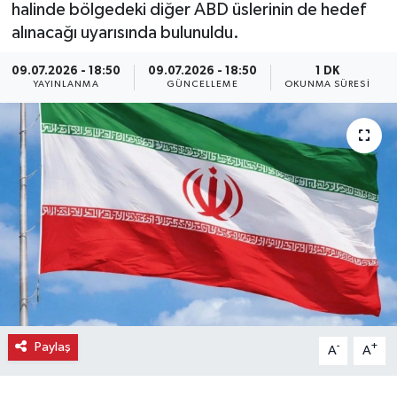
halinde bölgedeki diğer ABD üslerinin de hedef
alınacağı uyarısında bulunuldu.
Ekonomi
09.07.2026 - 18:50
09.07.2026 - 18:50
1 DK
Eleman
YAYINLANMA
GÜNCELLEME
OKUNMA SÜRESI
Emlak
Gündem
Gurme
Haber
İlçe Haberleri
Paylaş
Keşfet
-
+
A
A
Kültür & Sanat