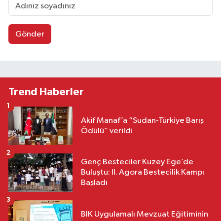
Gönder
Trend Haberler
1
Akif Manaf’a “Sudan-Türkiye Barış
Ödülü” verildi
2
Genç Besteciler Kuzey Ege’de
Buluştu: II. Agora Bestecilik Kampı
Başladı
3
BİK Uygulamalı Mevzuat Eğitiminin