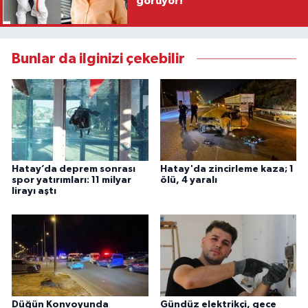
görüyor!
Bunlar da ilginizi çekebilir
Hatay’da deprem sonrası
Hatay'da zincirleme kaza; 1
spor yatırımları: 11 milyar
ölü, 4 yaralı
lirayı aştı
Düğün Konvoyunda
Gündüz elektrikçi, gece