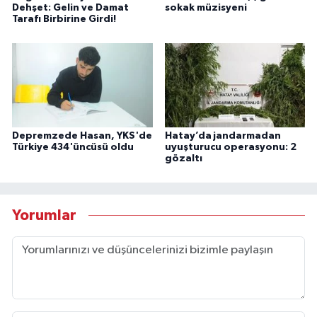
Dehşet: Gelin ve Damat
sokak müzisyeni
Tarafı Birbirine Girdi!
Depremzede Hasan, YKS'de
Hatay’da jandarmadan
Türkiye 434'üncüsü oldu
uyuşturucu operasyonu: 2
gözaltı
Yorumlar