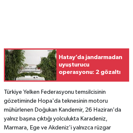
Magazin
Resmi İlanlar
Sağlık
Hatay’da jandarmadan
Seri İlan
uyuşturucu
operasyonu: 2 gözaltı
Siyaset
Sokak Hayvanlarını Sahiplendirme
Türkiye Yelken Federasyonu temsilcisinin
gözetiminde Hopa'da teknesinin motoru
Sonsöz Özel
mühürlenen Doğukan Kandemir, 26 Haziran'da
yalnız başına çıktığı yolculukta Karadeniz,
Spor
Marmara, Ege ve Akdeniz'i yalnızca rüzgar