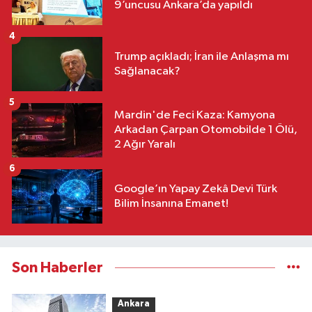
9’uncusu Ankara’da yapıldı
4
Trump açıkladı; İran ile Anlaşma mı
Sağlanacak?
5
Mardin'de Feci Kaza: Kamyona
Arkadan Çarpan Otomobilde 1 Ölü,
2 Ağır Yaralı
6
Google’ın Yapay Zekâ Devi Türk
Bilim İnsanına Emanet!
Son Haberler
Ankara