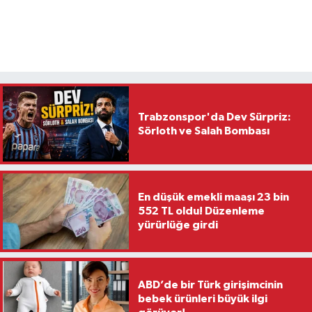
Trabzonspor'da Dev Sürpriz:
Sörloth ve Salah Bombası
En düşük emekli maaşı 23 bin
552 TL oldu! Düzenleme
yürürlüğe girdi
ABD’de bir Türk girişimcinin
bebek ürünleri büyük ilgi