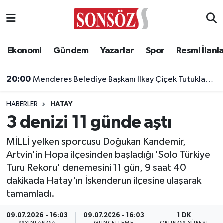
Asayiş
Ankara Nöbetçi Eczaneler
Ekonomi
Gündem
Yazarlar
Spor
Resmi İlanl
Astroloji & Burçlar
Ankara Hava Durumu
20:00
Menderes Belediye Başkanı İlkay Çiçek Tutuklandı!
Bilim & Teknoloji
Ankara Namaz Vakitleri
HABERLER
HATAY
Biyografi
Ankara Trafik Yoğunluk Haritası
3 denizi 11 günde aştı
Çevre
Süper Lig Puan Durumu ve Fikstür
MİLLİ yelken sporcusu Doğukan Kandemir,
Artvin'in Hopa ilçesinden başladığı 'Solo Türkiye
Diğer
Tüm Manşetler
Turu Rekoru' denemesini 11 gün, 9 saat 40
dakikada Hatay'ın İskenderun ilçesine ulaşarak
Dünya
Son Dakika Haberleri
tamamladı.
Eğitim
Haber Arşivi
09.07.2026 - 16:03
09.07.2026 - 16:03
1 DK
YAYINLANMA
GÜNCELLEME
OKUNMA SÜRESI