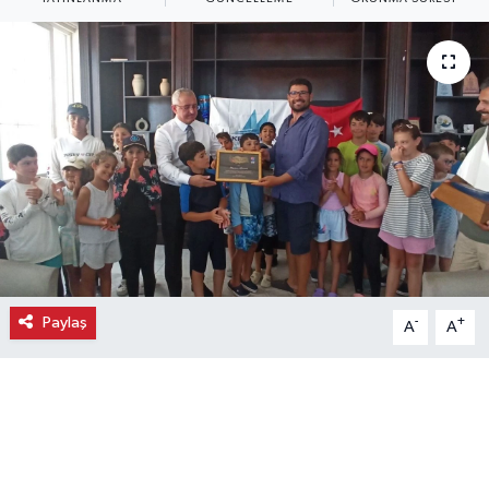
Ekonomi
Eleman
Emlak
Gündem
Gurme
Haber
Paylaş
-
+
A
A
İlçe Haberleri
Keşfet
Kültür & Sanat