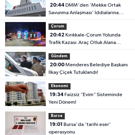
20:44
DMM'den 'Mekke Ortak
Savunma Anlaşması' İddialarına
Yalanlama
Çorum
20:42
Kırıkkale-Çorum Yolunda
Trafik Kazası: Araç Otluk Alana
Devrildi, Yaralılar Var!
Gündem
20:00
Menderes Belediye Başkanı
İlkay Çiçek Tutuklandı!
Ekonomi
19:34
Faizsiz “Evim” Sisteminde
Yeni Dönem!
Bursa
19:01
Bursa'da 'tarihi eser'
operasyonu