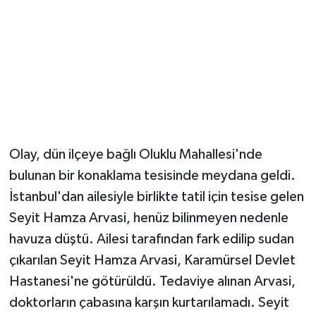
Magazin
Resmi İlanlar
Sağlık
Seri İlan
Olay, dün ilçeye bağlı Oluklu Mahallesi'nde
bulunan bir konaklama tesisinde meydana geldi.
Siyaset
İstanbul'dan ailesiyle birlikte tatil için tesise gelen
Sokak Hayvanlarını Sahiplendirme
Seyit Hamza Arvasi, henüz bilinmeyen nedenle
havuza düştü. Ailesi tarafından fark edilip sudan
Sonsöz Özel
çıkarılan Seyit Hamza Arvasi, Karamürsel Devlet
Hastanesi'ne götürüldü. Tedaviye alınan Arvasi,
Spor
doktorların çabasına karşın kurtarılamadı. Seyit