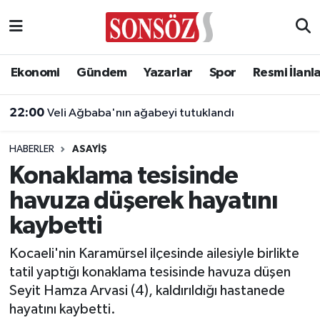
Asayiş
Ankara Nöbetçi Eczaneler
Ekonomi
Gündem
Yazarlar
Spor
Resmi İlanl
Astroloji & Burçlar
Ankara Hava Durumu
22:00
Veli Ağbaba'nın ağabeyi tutuklandı
Bilim & Teknoloji
Ankara Namaz Vakitleri
HABERLER
ASAYIŞ
Biyografi
Ankara Trafik Yoğunluk Haritası
Konaklama tesisinde
havuza düşerek hayatını
Çevre
Süper Lig Puan Durumu ve Fikstür
kaybetti
Diğer
Tüm Manşetler
Kocaeli'nin Karamürsel ilçesinde ailesiyle birlikte
tatil yaptığı konaklama tesisinde havuza düşen
Dünya
Son Dakika Haberleri
Seyit Hamza Arvasi (4), kaldırıldığı hastanede
hayatını kaybetti.
Eğitim
Haber Arşivi