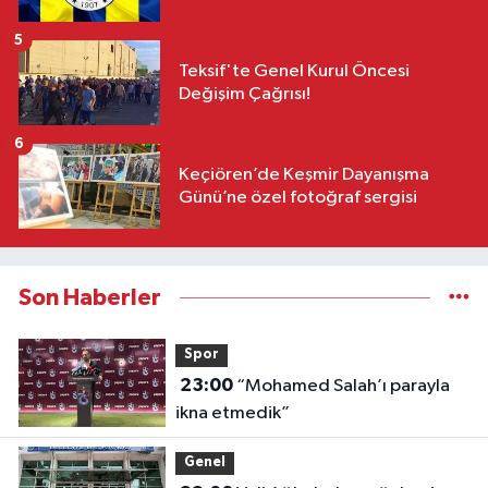
5
Teksif'te Genel Kurul Öncesi
Değişim Çağrısı!
6
Keçiören’de Keşmir Dayanışma
Günü’ne özel fotoğraf sergisi
Son Haberler
Spor
23:00
“Mohamed Salah’ı parayla
ikna etmedik”
Genel