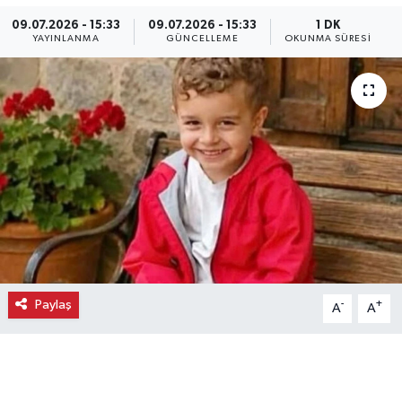
09.07.2026 - 15:33
09.07.2026 - 15:33
1 DK
Ekonomi
YAYINLANMA
GÜNCELLEME
OKUNMA SÜRESI
Eleman
Emlak
Gündem
Gurme
Haber
Paylaş
İlçe Haberleri
-
+
A
A
Keşfet
Kültür & Sanat