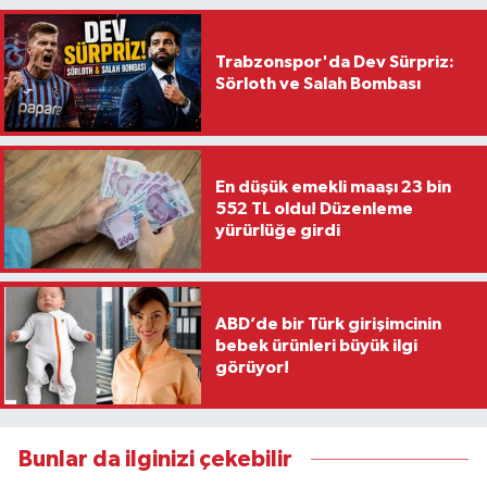
Trabzonspor'da Dev Sürpriz:
Sörloth ve Salah Bombası
En düşük emekli maaşı 23 bin
552 TL oldu! Düzenleme
yürürlüğe girdi
ABD’de bir Türk girişimcinin
bebek ürünleri büyük ilgi
görüyor!
Bunlar da ilginizi çekebilir