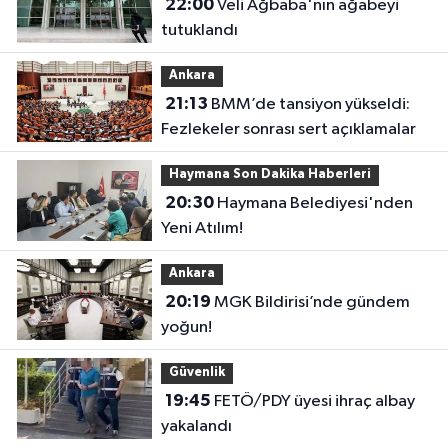
22:00
Veli Ağbaba'nın ağabeyi
tutuklandı
Ankara
21:13
BMM’de tansiyon yükseldi:
Fezlekeler sonrası sert açıklamalar
Haymana Son Dakika Haberleri
20:30
Haymana Belediyesi'nden
Yeni Atılım!
Ankara
20:19
MGK Bildirisi’nde gündem
yoğun!
Güvenlik
19:45
FETÖ/PDY üyesi ihraç albay
yakalandı