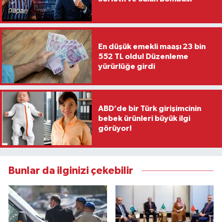
En düşük emekli maaşı 23 bin
552 TL oldu! Düzenleme
yürürlüğe girdi
ABD’de bir Türk girişimcinin
bebek ürünleri büyük ilgi
görüyor!
Bunlar da ilginizi çekebilir