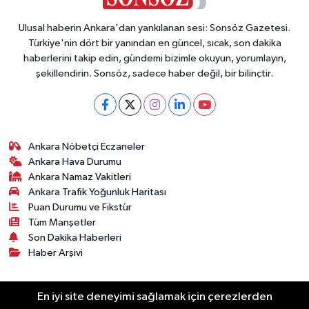
Ulusal haberin Ankara'dan yankılanan sesi: Sonsöz Gazetesi.
Türkiye'nin dört bir yanından en güncel, sıcak, son dakika
haberlerini takip edin, gündemi bizimle okuyun, yorumlayın,
şekillendirin. Sonsöz, sadece haber değil, bir bilinçtir.
Ankara Nöbetçi Eczaneler
Ankara Hava Durumu
Ankara Namaz Vakitleri
Ankara Trafik Yoğunluk Haritası
Puan Durumu ve Fikstür
Tüm Manşetler
Son Dakika Haberleri
Haber Arşivi
Künye
Ekonomi
Gündem
Yazarlar
Spor
En iyi site deneyimi sağlamak için çerezlerden
Politika
Magazin
Gündem
Asayiş