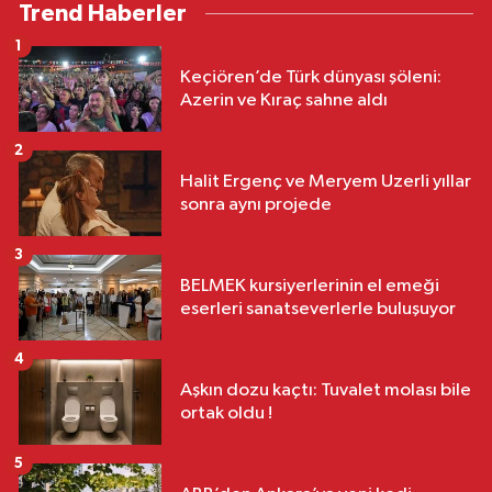
Trend Haberler
1
Keçiören’de Türk dünyası şöleni:
Azerin ve Kıraç sahne aldı
2
Halit Ergenç ve Meryem Uzerli yıllar
sonra aynı projede
3
BELMEK kursiyerlerinin el emeği
eserleri sanatseverlerle buluşuyor
4
Aşkın dozu kaçtı: Tuvalet molası bile
ortak oldu !
5