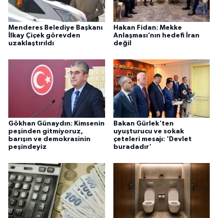
Menderes Belediye Başkanı
Hakan Fidan: Mekke
İlkay Çiçek görevden
Anlaşması’nın hedefi İran
uzaklaştırıldı
değil
Gökhan Günaydın: Kimsenin
Bakan Gürlek'ten
peşinden gitmiyoruz,
uyuşturucu ve sokak
barışın ve demokrasinin
çeteleri mesajı: 'Devlet
peşindeyiz
buradadır'