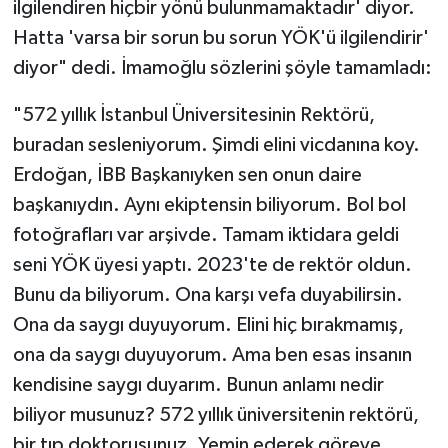
ilgilendiren hiçbir yönü bulunmamaktadır' diyor.
Hatta 'varsa bir sorun bu sorun YÖK'ü ilgilendirir'
diyor" dedi. İmamoğlu sözlerini şöyle tamamladı:
"572 yıllık İstanbul Üniversitesinin Rektörü,
buradan sesleniyorum. Şimdi elini vicdanına koy.
Erdoğan, İBB Başkanıyken sen onun daire
başkanıydın. Aynı ekiptensin biliyorum. Bol bol
fotoğrafları var arşivde. Tamam iktidara geldi
seni YÖK üyesi yaptı. 2023'te de rektör oldun.
Bunu da biliyorum. Ona karşı vefa duyabilirsin.
Ona da saygı duyuyorum. Elini hiç bırakmamış,
ona da saygı duyuyorum. Ama ben esas insanın
kendisine saygı duyarım. Bunun anlamı nedir
biliyor musunuz? 572 yıllık üniversitenin rektörü,
bir tıp doktorusunuz. Yemin ederek göreve