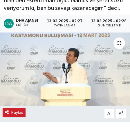
olan ben Ekrem İmamoğlu. Namus ve şeref sözü
veriyorum ki, ben bu savaşı kazanacağım" dedi.
Ekonomi
DHA AJANSI
13.03.2025 - 02:27
13.03.2025 - 02:28
Eleman
EDITÖR
YAYINLANMA
GÜNCELLEME
Emlak
Gündem
Gurme
Haber
İlçe Haberleri
Paylaş
-
+
Keşfet
A
A
Kültür & Sanat