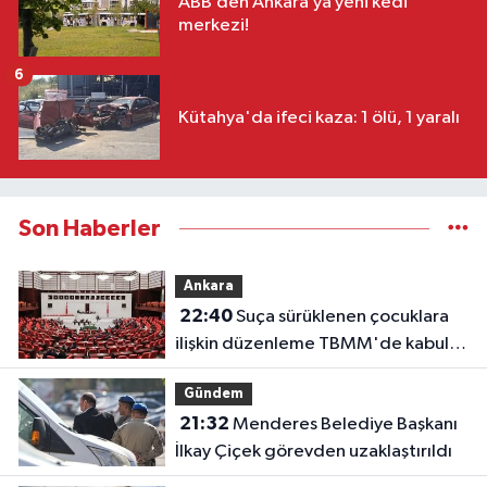
ABB’den Ankara’ya yeni kedi
merkezi!
6
Kütahya'da ifeci kaza: 1 ölü, 1 yaralı
Son Haberler
Ankara
22:40
Suça sürüklenen çocuklara
ilişkin düzenleme TBMM'de kabul
edildi
Gündem
21:32
Menderes Belediye Başkanı
İlkay Çiçek görevden uzaklaştırıldı