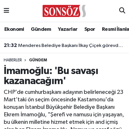
Asayiş
Ankara Nöbetçi Eczaneler
Ekonomi
Gündem
Yazarlar
Spor
Resmi İlanl
Astroloji & Burçlar
Ankara Hava Durumu
21:32
Menderes Belediye Başkanı İlkay Çiçek görevden uzaklaştırıldı
Bilim & Teknoloji
Ankara Namaz Vakitleri
HABERLER
GÜNDEM
Biyografi
Ankara Trafik Yoğunluk Haritası
İmamoğlu: 'Bu savaşı
kazanacağım'
Çevre
Süper Lig Puan Durumu ve Fikstür
CHP'de cumhurbaşkanı adayının belirleneceği 23
Diğer
Tüm Manşetler
Mart'taki ön seçim öncesinde Kastamonu'da
konuşan İstanbul Büyükşehir Belediye Başkanı
Dünya
Son Dakika Haberleri
Ekrem İmamoğlu, "Şerefi ve namusu için yaşayan,
bu ülkenin milletine hizmet etmek için and içmiş
Eğitim
Haber Arşivi