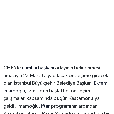
Magazin
Resmi İlanlar
Sağlık
Seri İlan
Siyaset
CHP'de
cumhurbaşkanı
adayının belirlenmesi
amacıyla 23 Mart'ta yapılacak ön seçime girecek
Sokak Hayvanlarını Sahiplendirme
olan İstanbul Büyükşehir Belediye Başkanı
Ekrem
Sonsöz Özel
İmamoğlu
, İzmir'den başlattığı ön seçim
çalışmaları kapsamında bugün Kastamonu'ya
Spor
geldi. İmamoğlu,
iftar
programının ardından
Kuzeykent Kapalı Pazar Yeri'nde vatandaşlarla bir