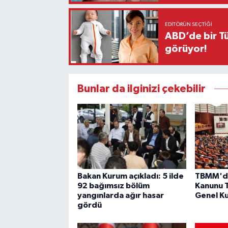
EDITÖRÜN SEÇTIĞI
ABD’de bir Tü
görüyor!
Bunlar da ilginizi çekebilir
Bakan Kurum açıkladı: 5 ilde
TBMM'd
92 bağımsız bölüm
Kanunu T
yangınlarda ağır hasar
Genel Ku
gördü