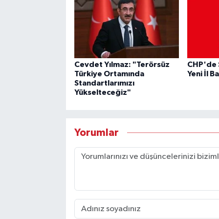
Cevdet Yılmaz: "Terörsüz
CHP'de S
Türkiye Ortamında
Yeni İl B
Standartlarımızı
Yükselteceğiz"
Yorumlar