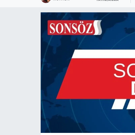
YAYINLANMA
Ekonomi
Eleman
Emlak
Gündem
Gurme
Haber
İlçe Haberleri
Keşfet
Kültür & Sanat