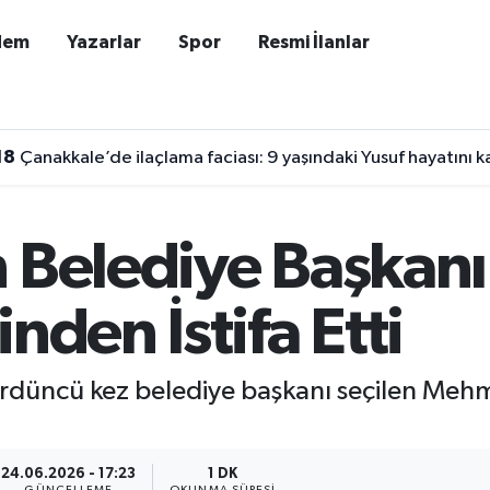
dem
Yazarlar
Spor
Resmi İlanlar
18
Çanakkale’de ilaçlama faciası: 9 yaşındaki Yusuf hayatını k
n Belediye Başka
nden İstifa Etti
dördüncü kez belediye başkanı seçilen Me
24.06.2026 - 17:23
1 DK