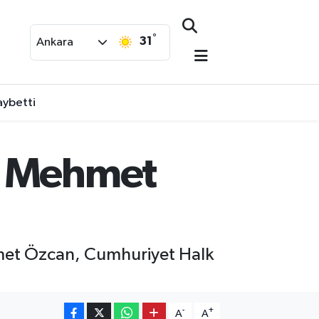
°
31
Ankara
aybetti
nı Mehmet
hmet Özcan, Cumhuriyet Halk
-
+
A
A