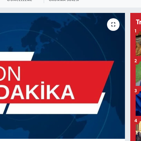
GÜNCELLEME
OKUNMA SÜRESI
T
1
2
3
4