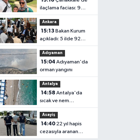
Çanakkale’de
ilaçlama faciası: 9
yaşındaki Yusuf
Ankara
hayatını kaybetti
15:13
Bakan Kurum
açıkladı: 5 ilde 92
bağımsız bölüm
Adıyaman
yangınlarda ağır hasar
15:04
Adıyaman'da
gördü
orman yangını
Antalya
14:58
Antalya'da
sıcak ve nem
bunaltmaya devam
Asayiş
ediyor
14:40
22 yıl hapis
cezasıyla aranan
hükümlü, yakalandı