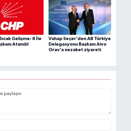
ıcak Gelişme: 8 İle
Vahap Seçer’den AB Türkiye
aşkanı Atandı!
Delegasyonu Başkanı Aivo
Orav’a nezaket ziyareti