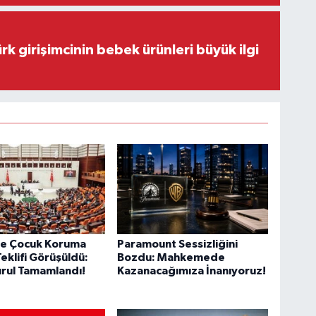
rk girişimcinin bebek ürünleri büyük ilgi
e Çocuk Koruma
Paramount Sessizliğini
eklifi Görüşüldü:
Bozdu: Mahkemede
rul Tamamlandı!
Kazanacağımıza İnanıyoruz!