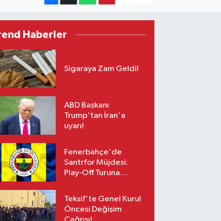
rend Haberler
Sigaraya Zam Geldi!
ABD Başkanı
Trump'tan İran'a
uyarı!
Fenerbahçe'de
Santrfor Müjdesi:
Play-Off Turuna
Yetişiyor!
Teksif'te Genel Kurul
Öncesi Değişim
Çağrısı!