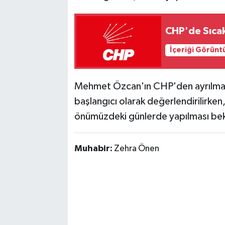
CHP'de Sıcak 
İçeriği Görünt
Mehmet Özcan'ın CHP'den ayrılma ka
başlangıcı olarak değerlendirilirken,
önümüzdeki günlerde yapılması bek
Muhabir:
Zehra Önen