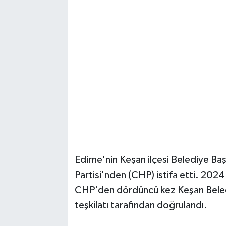
Magazin
Resmi İlanlar
Sağlık
Seri İlan
Siyaset
Sokak Hayvanlarını Sahiplendirme
Edirne'nin Keşan ilçesi Belediye 
Partisi'nden (CHP) istifa etti. 2024
Sonsöz Özel
CHP'den dördüncü kez Keşan Belediy
Spor
teşkilatı tarafından doğrulandı.