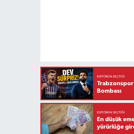
EDITÖRÜN SEÇTIĞI
Trabzonspor'
Bombası
EDITÖRÜN SEÇTIĞI
En düşük eme
yürürlüğe gir