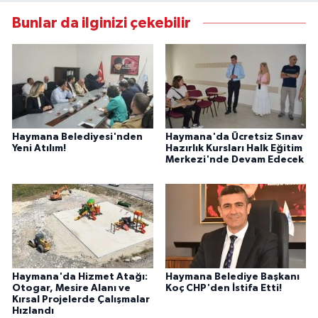
Bunlar da ilginizi çekebilir
Haymana Belediyesi'nden
Haymana'da Ücretsiz Sınav
Yeni Atılım!
Hazırlık Kursları Halk Eğitim
Merkezi'nde Devam Edecek
Haymana'da Hizmet Atağı:
Haymana Belediye Başkanı
Otogar, Mesire Alanı ve
Koç CHP'den İstifa Etti!
Kırsal Projelerde Çalışmalar
Hızlandı