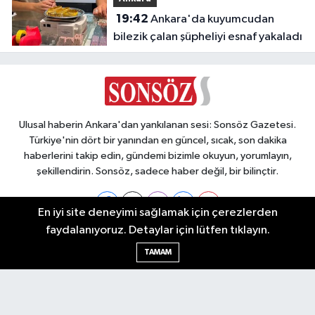
19:42
Ankara'da kuyumcudan
bilezik çalan şüpheliyi esnaf yakaladı
Ulusal haberin Ankara'dan yankılanan sesi: Sonsöz Gazetesi.
Türkiye'nin dört bir yanından en güncel, sıcak, son dakika
haberlerini takip edin, gündemi bizimle okuyun, yorumlayın,
şekillendirin. Sonsöz, sadece haber değil, bir bilinçtir.
En iyi site deneyimi sağlamak için çerezlerden
faydalanıyoruz. Detaylar için lütfen tıklayın.
Ankara Nöbetçi Eczaneler
TAMAM
Ankara Hava Durumu
Ankara Namaz Vakitleri
Ankara Trafik Yoğunluk Haritası
Puan Durumu ve Fikstür