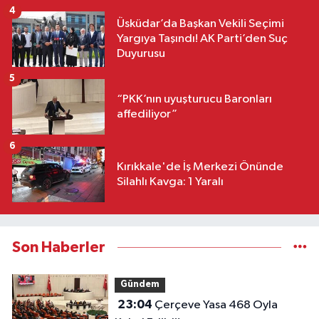
4
Üsküdar’da Başkan Vekili Seçimi
Yargıya Taşındı! AK Parti’den Suç
Duyurusu
5
“PKK’nın uyuşturucu Baronları
affediliyor”
6
Kırıkkale'de İş Merkezi Önünde
Silahlı Kavga: 1 Yaralı
Son Haberler
Gündem
23:04
Çerçeve Yasa 468 Oyla