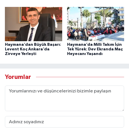
Haymana’dan Büyük Başarı:
Haymana’da Milli Takım İçin
Levent Koç Ankara’da
Tek Yürek: Dev Ekranda Maç
Zirveye Yerleşti
Heyecanı Yaşandı
Yorumlar