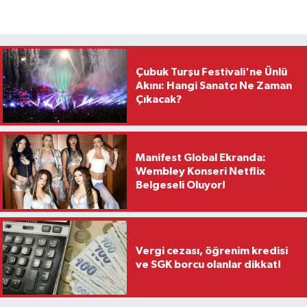
Çubuk Turşu Festivali'ne Ünlü
Akını: Hangi Sanatçı Ne Zaman
Çıkacak?
Manifest Global Ekranda:
Wembley Konseri Netflix
Belgeseli Oluyor!
Vergi cezası, öğrenim kredisi
ve SGK borcu olanlar dikkat!