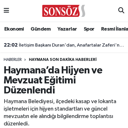
Asayiş
Ankara Nöbetçi Eczaneler
Ekonomi
Gündem
Yazarlar
Spor
Resmi İlanl
Astroloji & Burçlar
Ankara Hava Durumu
22:02
İletişim Başkanı Duran'dan, Anafartalar Zaferi'nin 111. yıl dönümü paylaşımı!
Bilim & Teknoloji
Ankara Namaz Vakitleri
HABERLER
HAYMANA SON DAKIKA HABERLERI
Biyografi
Ankara Trafik Yoğunluk Haritası
Haymana’da Hijyen ve
Mevzuat Eğitimi
Çevre
Süper Lig Puan Durumu ve Fikstür
Düzenlendi
Diğer
Tüm Manşetler
Haymana Belediyesi, ilçedeki kasap ve lokanta
işletmeleri için hijyen standartları ve güncel
Dünya
Son Dakika Haberleri
mevzuatın ele alındığı bilgilendirme toplantısı
düzenledi.
Eğitim
Haber Arşivi