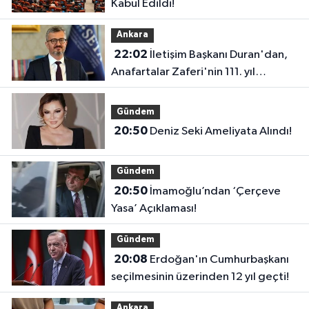
Kabul Edildi!
Ankara
22:02
İletişim Başkanı Duran'dan,
Anafartalar Zaferi'nin 111. yıl
dönümü paylaşımı!
Gündem
20:50
Deniz Seki Ameliyata Alındı!
Gündem
20:50
İmamoğlu’ndan ‘Çerçeve
Yasa’ Açıklaması!
Gündem
20:08
Erdoğan'ın Cumhurbaşkanı
seçilmesinin üzerinden 12 yıl geçti!
Ankara