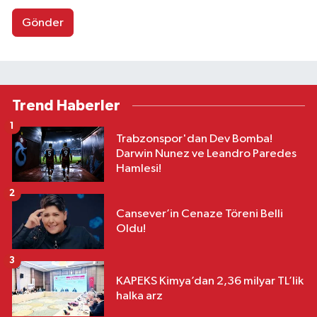
Gönder
Trend Haberler
1
Trabzonspor'dan Dev Bomba!
Darwin Nunez ve Leandro Paredes
Hamlesi!
2
Cansever’in Cenaze Töreni Belli
Oldu!
3
KAPEKS Kimya’dan 2,36 milyar TL’lik
halka arz