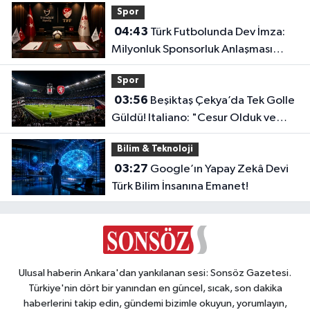
Spor
04:43
Türk Futbolunda Dev İmza:
Milyonluk Sponsorluk Anlaşması
Uzatıldı!
Spor
03:56
Beşiktaş Çekya’da Tek Golle
Güldü! Italiano: "Cesur Olduk ve
Karşılığını Aldık"
Bilim & Teknoloji
03:27
Google’ın Yapay Zekâ Devi
Türk Bilim İnsanına Emanet!
Ulusal haberin Ankara'dan yankılanan sesi: Sonsöz Gazetesi.
Türkiye'nin dört bir yanından en güncel, sıcak, son dakika
haberlerini takip edin, gündemi bizimle okuyun, yorumlayın,