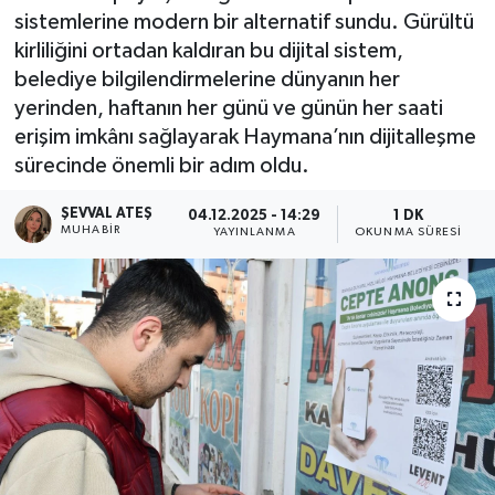
sistemlerine modern bir alternatif sundu. Gürültü
Ekonomi
kirliliğini ortadan kaldıran bu dijital sistem,
belediye bilgilendirmelerine dünyanın her
Eleman
yerinden, haftanın her günü ve günün her saati
erişim imkânı sağlayarak Haymana’nın dijitalleşme
Emlak
sürecinde önemli bir adım oldu.
Gündem
ŞEVVAL ATEŞ
04.12.2025 - 14:29
1 DK
MUHABIR
YAYINLANMA
OKUNMA SÜRESI
Gurme
Haber
İlçe Haberleri
Keşfet
Kültür & Sanat