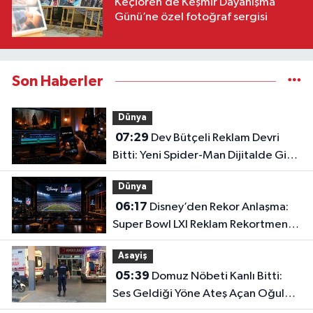
Keçiören’de Keşmir Dayanışma
Günü’ne özel fotoğraf sergisi
Son Haberler
Dünya
07:29
Dev Bütçeli Reklam Devri
Bitti: Yeni Spider-Man Dijitalde Gişe
Rekorlarını Altüst Etti!
Dünya
06:17
Disney’den Rekor Anlaşma:
Super Bowl LXI Reklam Rekortmeni
Oldu!
Asayiş
05:39
Domuz Nöbeti Kanlı Bitti:
Ses Geldiği Yöne Ateş Açan Oğul
Babasını Öldürdü!