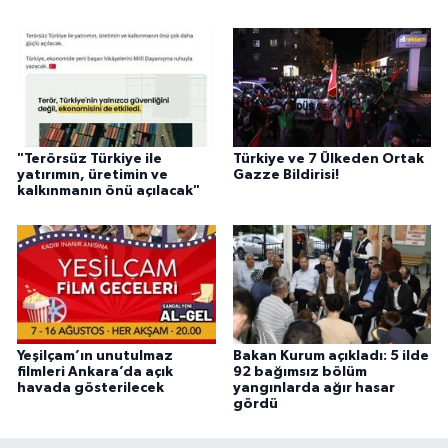
"Terörsüz Türkiye ile
Türkiye ve 7 Ülkeden Ortak
yatırımın, üretimin ve
Gazze Bildirisi!
kalkınmanın önü açılacak"
Yeşilçam’ın unutulmaz
Bakan Kurum açıkladı: 5 ilde
filmleri Ankara’da açık
92 bağımsız bölüm
havada gösterilecek
yangınlarda ağır hasar
gördü