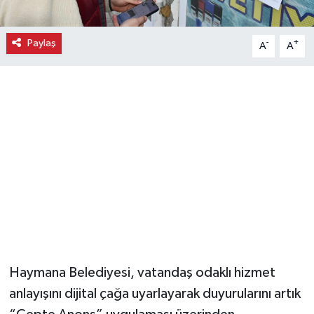
Magazin
Paylaş
-
+
A
A
Resmi İlanlar
Sağlık
Seri İlan
Siyaset
Sokak Hayvanlarını Sahiplendirme
Sonsöz Özel
Haymana Belediyesi, vatandaş odaklı hizmet
Spor
anlayışını dijital çağa uyarlayarak duyurularını artık