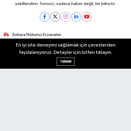
şekillendirin. Sonsöz, sadece haber değil, bir bilinçtir.
Ankara Nöbetçi Eczaneler
Ankara Hava Durumu
En iyi site deneyimi sağlamak için çerezlerden
Ankara Namaz Vakitleri
faydalanıyoruz. Detaylar için lütfen tıklayın.
Ankara Trafik Yoğunluk Haritası
Puan Durumu ve Fikstür
TAMAM
Tüm Manşetler
Son Dakika Haberleri
Haber Arşivi
Künye
Ekonomi
Gündem
Yazarlar
Spor
Politika
Magazin
Gündem
Asayiş
Sonsöz Özel