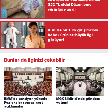
552 TL oldu! Düzenleme
yürürlüğe girdi
ABD’de bir Türk girişimcinin
bebek ürünleri büyük ilgi
görüyor!
Bunlar da ilginizi çekebilir
BMM’de tansiyon yükseldi:
MGK Bildirisi’nde gündem
Fezlekeler sonrası sert
yoğun!
açıklamalar