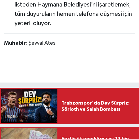
listeden Haymana Belediyesi’ni işaretlemek,
tüm duyuruların hemen telefona düşmesi için
yeterli oluyor.
Muhabir:
Şevval Ateş
Trabzonspor'da Dev Sürpriz:
Sörloth ve Salah Bombası
En düşük emekli maaşı 23 bin