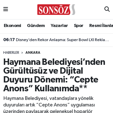
Asayiş
Ankara Nöbetçi Eczaneler
Ekonomi
Gündem
Yazarlar
Spor
Resmi İlanl
Astroloji & Burçlar
Ankara Hava Durumu
06:17
Disney’den Rekor Anlaşma: Super Bowl LXI Reklam Rekortmeni Oldu!
Bilim & Teknoloji
Ankara Namaz Vakitleri
HABERLER
ANKARA
Biyografi
Ankara Trafik Yoğunluk Haritası
Haymana Belediyesi’nden
Gürültüsüz ve Dijital
Çevre
Süper Lig Puan Durumu ve Fikstür
Duyuru Dönemi: “Cepte
Diğer
Tüm Manşetler
Anons” Kullanımda**
Dünya
Son Dakika Haberleri
Haymana Belediyesi, vatandaşlara yönelik
duyuruları artık “Cepte Anons” uygulaması
Eğitim
Haber Arşivi
üzerinden paylaşarak geleneksel hoparlör